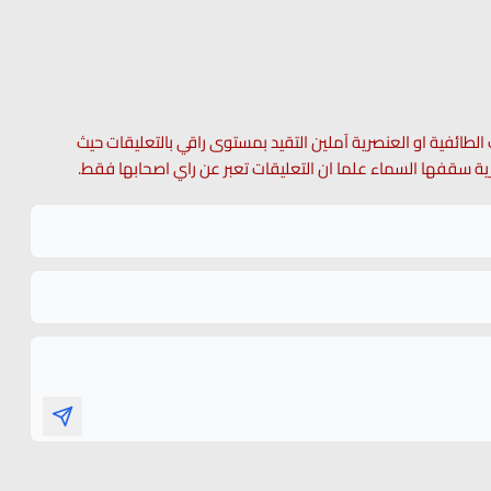
 الطائفية او العنصرية آملين التقيد بمستوى راقي بالتعليقات حيث
 حرية سقفها السماء علما ان التعليقات تعبر عن راي اصحابها فقط.