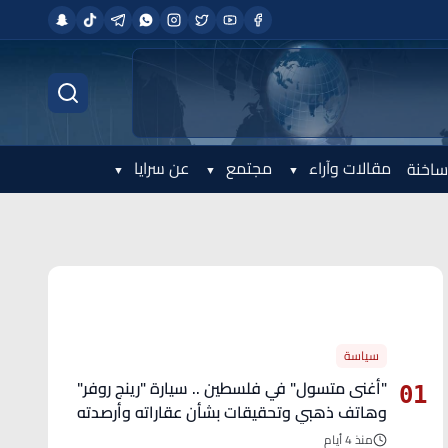
مقالات وآراء
مجتمع
عن سرايا
ساخنة
الأكثر قراءة
سياسة
"أغنى متسول" في فلسطين .. سيارة "رينج روفر"
01
وهاتف ذهبي وتحقيقات بشأن عقاراته وأرصدته
منذ 4 أيام