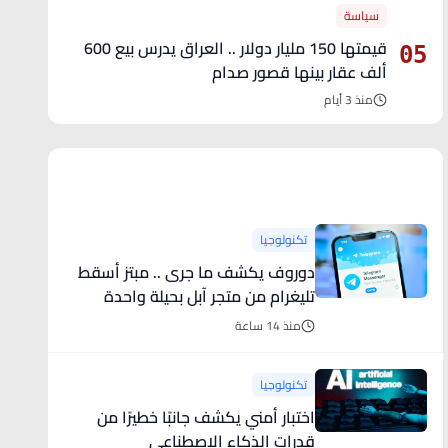
سياسة
قيمتها 150 مليار دولار .. العراق يدرس بيع 600
05
ألف عقار بينها قصور صدام
منذ 3 أيام
آخر الأخبار
تكنولوجيا
دوروف يكشف ما جرى .. مبتز أسقط
تليغرام من متجر آبل بحيلة واحدة
منذ 14 ساعة
تكنولوجيا
اختبار أمني يكشف جانبًا خطيرًا من
قدرات الذكاء الاصطناعي