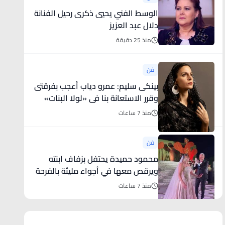
الوسط الفني يحيي ذكرى رحيل الفنانة
دلال عبد العزيز
منذ 25 دقيقة
فن
بينكى سليم: عمرو دياب أعجب بفرقتى
وقرر الاستعانة بنا فى «لولا البنات»
منذ 7 ساعات
فن
محمود حميدة يحتفل بزفاف ابنته
ويرقص معها في أجواء مليئة بالفرحة
..
منذ 7 ساعات