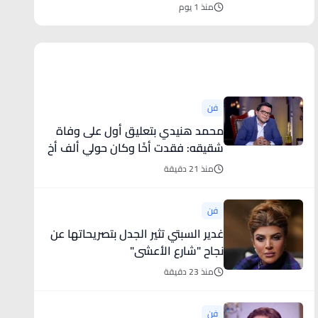
منذ 1 يوم
أخبار فنية
فن
محمد هنيدي بتعليق أول على وفاة
شقيقه: فقدت أخًا وكان حولي ألف أخ
منذ 21 دقيقة
فن
غدير السبتي تثير الجدل بتصريحاتها عن
نجاح "شارع الأعشى"
منذ 23 دقيقة
فن