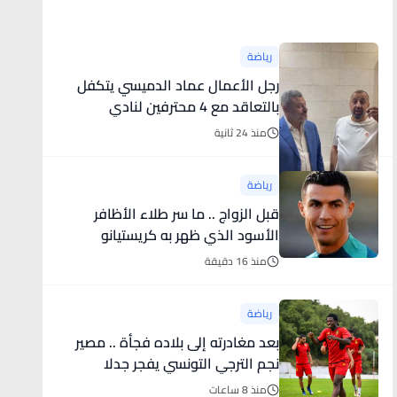
أخبار رياضية
رياضة
رجل الأعمال عماد الدميسي يتكفل
بالتعاقد مع 4 محترفين لنادي
الوحدات على نفقته الخاصة
منذ 24 ثانية
رياضة
قبل الزواج .. ما سر طلاء الأظافر
الأسود الذي ظهر به كريستيانو
رونالدو؟
منذ 16 دقيقة
رياضة
بعد مغادرته إلى بلاده فجأة .. مصير
نجم الترجي التونسي يفجر جدلا
منذ 8 ساعات