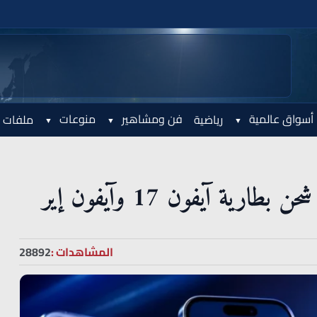
أسواق عالمية
فن ومشاهير
منوعات
رياضية
ملفات 
ة آيفون 17 وآيفون إير
المشاهدات :
28892