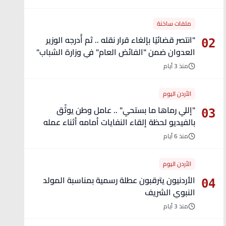
ملفات ساخنة
"انتصر قضائيًا بإلغاء قرار نقله .. ثم أُدرجه الوزير
02
العدوان ضمن "الفائض العام" في وزارة الشباب"
- تفاصيل
منذ 3 أيام
الأردن اليوم
"إللي رماها ما بستحي" .. عامل وطن يوثّق
03
بالفيديو لحظة إلقاء النفايات أمامه أثناء عمله
منذ 6 أيام
الأردن اليوم
الأردنيون يترقبون عطلة رسمية بمناسبة المولد
04
النبوي الشريف
منذ 3 أيام