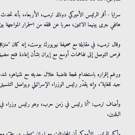
سرايا - أقر الرئيس الأميركي دونالد ترمب، الأربعاء، بأنه تحدث
هاتفي جرى بينهما الاثنين، معربا عن قلقه من استمرار المواجهة بين 
وقال ترمب، في مقابلة مع صحيفة نيويورك بوست، إنه كان "منزعجا 
فرص التوصل إلى تفاهمات أوسع مع إيران بشأن إعادة فتح مضيق ه
ورغم إقراره باستخدام لهجة غاضبة خلال حديثه مع نتنياهو، شدد 
جيد للغاية"، وإنه يقدّر رئيس الوزراء الإسرائيلي ويواصل التنسيق
وأضاف ترمب: "أنا رئيس في زمن حرب، وهو رئيس وزراء في زمن 
البلدين.
وأكد الرئيس الأميركي أن المحادثات مع إيران "تتطور بسرعة"، مع