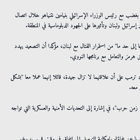
 بغضب مع رئيس الوزراء الإسرائيلي بنيامين نتنياهو خلال اتصال
إسرائيل ولبنان وتأثيرها على الجهود الدبلوماسية في المنطقة.
إلى حد ما" من استمرار القتال مع لبنان، مؤكدا أن التصعيد يهدد
رمز والتعامل مع برنامجها النووي.
ترمب على أن علاقتهما لا تزال جيدة، قائلا إنهما عملا معا "بشكل
 معه.
حرب"، في إشارة إلى التحديات الأمنية والعسكرية التي تواجه
ربا عن تفاؤله بإمكانية التوصل إلى اتفاق في وقت قريب، رغم