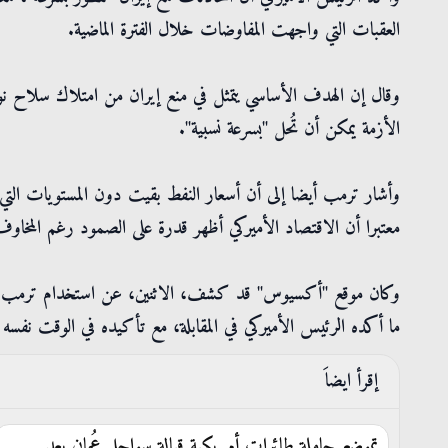
العقبات التي واجهت المفاوضات خلال الفترة الماضية.
وقال إن الهدف الأساسي يتمثل في منع إيران من امتلاك سلاح نووي،
الأزمة يمكن أن تُحل "بسرعة نسبية".
وأشار ترمب أيضا إلى أن أسعار النفط بقيت دون المستويات التي 
معتبرا أن الاقتصاد الأميركي أظهر قدرة على الصمود رغم المخاوف 
وكان موقع "أكسيوس" قد كشف، الاثنين، عن استخدام ترمب عبار
ما أكده الرئيس الأميركي في المقابلة، مع تأكيده في الوقت نفسه اس
إقرأ ايضاَ
تموضع حاملة طائرات أمريكية قبالة سواحل عُمان بعد