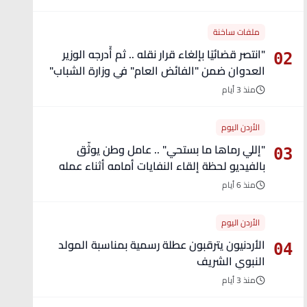
ملفات ساخنة
"انتصر قضائيًا بإلغاء قرار نقله .. ثم أُدرجه الوزير
02
العدوان ضمن "الفائض العام" في وزارة الشباب"
- تفاصيل
منذ 3 أيام
الأردن اليوم
"إللي رماها ما بستحي" .. عامل وطن يوثّق
03
بالفيديو لحظة إلقاء النفايات أمامه أثناء عمله
منذ 6 أيام
الأردن اليوم
الأردنيون يترقبون عطلة رسمية بمناسبة المولد
04
النبوي الشريف
منذ 3 أيام