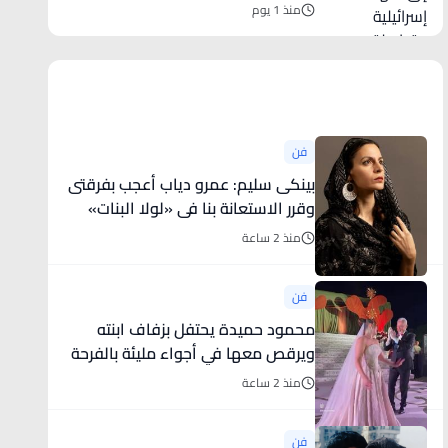
متواصلة
منذ 1 يوم
أخبار فنية
فن
بينكى سليم: عمرو دياب أعجب بفرقتى
وقرر الاستعانة بنا فى «لولا البنات»
منذ 2 ساعة
فن
محمود حميدة يحتفل بزفاف ابنته
ويرقص معها في أجواء مليئة بالفرحة
..
منذ 2 ساعة
فن