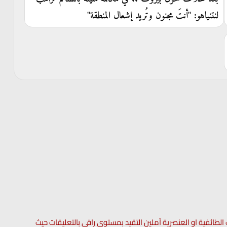
لنتنياهو: "أنتَ مجنون وتُريد إشعال المنطقة"
 الطائفية او العنصرية آملين التقيد بمستوى راقي بالتعليقات حيث