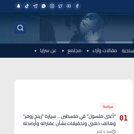
مقالات وآراء
مجتمع
عن سرايا
ساخنة
الأكثر قراءة
سياسة
"أغنى متسول" في فلسطين .. سيارة "رينج روفر"
01
وهاتف ذهبي وتحقيقات بشأن عقاراته وأرصدته
منذ 4 أيام