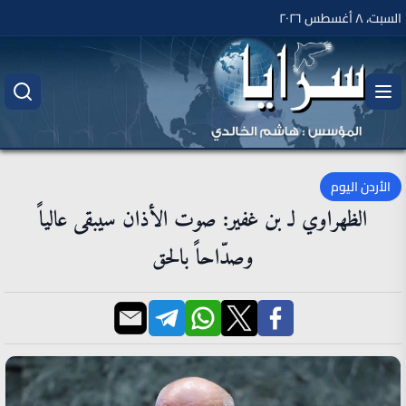
السبت، ٨ أغسطس ٢٠٢٦
الأردن اليوم
الظهراوي لـ بن غفير: صوت الأذان سيبقى عالياً
وصدّاحاً بالحق