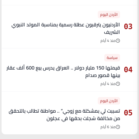
الأردن اليوم
الأردنيون يترقبون عطلة رسمية بمناسبة المولد النبوي
03
الشريف
منذ 4 أيام
سياسة
قيمتها 150 مليار دولار .. العراق يدرس بيع 600 ألف عقار
04
بينها قصور صدام
منذ 4 أيام
الأردن اليوم
تسببت لي بمشكلة مع زوجي” .. مواطنة تطالب بالتحقق
05
من مخالفة سُجلت بحقها في عجلون
منذ 6 أيام