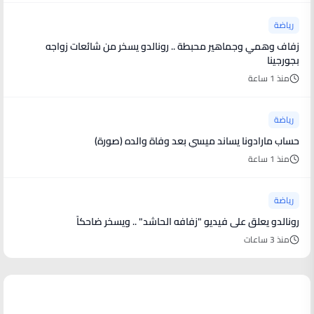
رياضة
زفاف وهمي وجماهير محبطة .. رونالدو يسخر من شائعات زواجه
بجورجينا
منذ 1 ساعة
رياضة
حساب مارادونا يساند ميسي بعد وفاة والده (صورة)
منذ 1 ساعة
رياضة
رونالدو يعلق على فيديو "زفافه الحاشد" .. ويسخر ضاحكاً
منذ 3 ساعات
منوعات من العالم