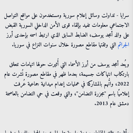
سرايا - تداولت وسائل إعلام سورية ومستخدمون على مواقع التواصل
الاجتماعي معلومات تفيد بإلقاء قوى الأمن الداخلي السورية القبض
على والد أمجد يوسف، الضابط السابق الذي ارتبط اسمه بإحدى أبرز
الجرائم
التي وثقتها مقاطع مصورة خلال سنوات النزاع في سوريا.
ويُعد أمجد يوسف من أبرز الأسماء التي أُثيرت حولها اتهامات تتعلق
بارتكاب انتهاكات جسيمة، بعدما ظهر في مقاطع مصورة نُشرت عام
2022، واتُّهم بالمشاركة في عمليات إعدام ميدانية جماعية عُرفت
إعلاميًا باسم "مجزرة التضامن"، والتي وقعت في حي التضامن بالعاصمة
دمشق عام 2013.