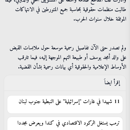
وأثارت تلك المقاطع صدمة واسعة على المستويين المحلي والدولي، فيما
طالبت منظمات حقوقية بمحاسبة جميع المتورطين في الانتهاكات
الموثقة خلال سنوات الحرب.
ولم تصدر حتى الآن تفاصيل رسمية موسعة حول ملابسات القبض
على والد أمجد يوسف أو طبيعة التهم الموجهة إليه، فيما تترقب
الأوساط الإعلامية والحقوقية أي بيانات رسمية بشأن القضية.
إقرأ ايضاَ
11 شهيدا في غارات "إسرائيلية" على النبطية جنوب لبنان
ترمب يستغل الركود الاقتصادي في كندا ويعرض مجددا