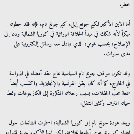
خطر.
أما الابن الأكبر لكيم جونغ إيل، كيم جونغ نام، فإنه فقد حظوته
مبكراً لأنه شكك في مبدأ الخلافة الوراثية في كوريا الشمالية ودعا إلى
الإصلاح، بحسب غومي، الذي تبادل معه رسائل إلكترونية على
مدى سنوات.
وقد تكون مواقف جونغ نام السياسية نتاج عقد أمضاه في الدراسة
في الخارج، كما أنه كان يتقن الفرنسية والإنجليزية. واكتسب أيضاً
سمعة محبّ الحفلات، بسبب رحلاته المتكررة إلى الكازينوهات ونمط
حياته المترف وكثير التنقل.
وبعد عودة جونغ نام إلى كوريا الشمالية، استمرت الشائعات حول
إعداد كو يونغ هوي أبناءها للخلافة. لكن ابنها الأكبر، جونغ تشول،