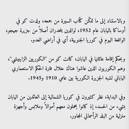
وبالاستناد إلى ما تمكّن كتّاب السيرة من جمعه، ولدت كو في
أوساكا باليابان عام 1952، لوالدين ينحدران أصلاً من جزيرة جيجو،
الواقعة اليوم في كوريا الجنوبية، أي في أراضي العدو.
وبحكم إقامة عائلتها في اليابان، كانت كو من "الكوريين الزاينيشي"،
وهم الكوريون الذين عاشوا هناك خلال فترة الحكم الاستعماري
الياباني لشبه الجزيرة الكورية بين عامي 1910 و1945.
وفي البداية، نظر كثيرون في كوريا الشمالية إلى العائدين من اليابان
بشيء من الحسد، إذ كانوا يحملون معهم أموالاً وملابس وأجهزة
منزلية من البلد الرأسمالي المجاور.