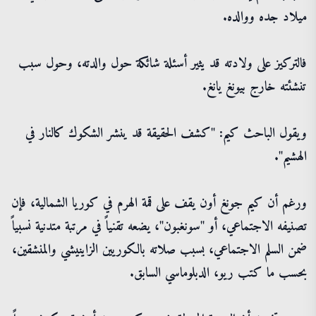
ميلاد جده ووالده.
فالتركيز على ولادته قد يثير أسئلة شائكة حول والدته، وحول سبب
تنشئته خارج بيونغ يانغ.
ويقول الباحث كيم: "كشف الحقيقة قد ينشر الشكوك كالنار في
الهشيم".
ورغم أن كيم جونغ أون يقف على قمة الهرم في كوريا الشمالية، فإن
تصنيفه الاجتماعي، أو "سونغبون"، يضعه تقنياً في مرتبة متدنية نسبياً
ضمن السلم الاجتماعي، بسبب صلاته بالكوريين الزاينيشي والمنشقين،
بحسب ما كتب ريو، الدبلوماسي السابق.