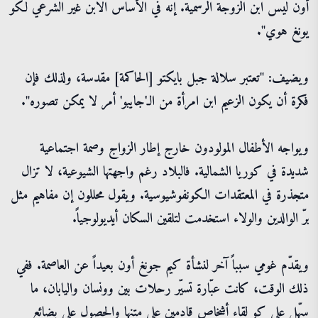
أون ليس ابن الزوجة الرسمية. إنه في الأساس الابن غير الشرعي لكو
يونغ هوي".
ويضيف: "تعتبر سلالة جبل بايكتو [الحاكمة] مقدسة، ولذلك فإن
فكرة أن يكون الزعيم ابن امرأة من الـ'جايبو' أمر لا يمكن تصوره".
ويواجه الأطفال المولودون خارج إطار الزواج وصمة اجتماعية
شديدة في كوريا الشمالية. فالبلاد رغم واجهتها الشيوعية، لا تزال
متجذرة في المعتقدات الكونفوشيوسية. ويقول محللون إن مفاهيم مثل
برّ الوالدين والولاء استخدمت لتلقين السكان أيديولوجياً.
ويقدّم غومي سبباً آخر لنشأة كيم جونغ أون بعيداً عن العاصمة. ففي
ذلك الوقت، كانت عبّارة تسيّر رحلات بين وونسان واليابان، ما
سهّل على كو لقاء أشخاص قادمين على متنها والحصول على بضائع