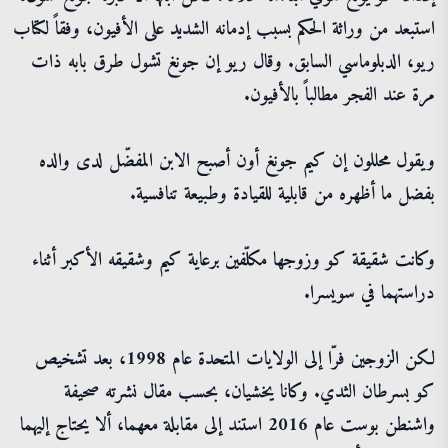
استبعد من وراثة الحكم بسبب إدمانه الشديد على الأفيون، وفقاً لكتاب
ريو، الدبلوماسي السابق. وقال ريو إن جونغ تشول طرق بابه ذات
مرة عند الفجر مطالباً بالأفيون.
ويقول محللون إن كيم جونغ أون أصبح الابن المفضّل لدى والده
بفضل ما أظهره من قابلية للقيادة وطبيعة تنافسية.
وكانت شقيقة كو وزوجها مكلّفين برعاية كيم وشقيقه الأكبر أثناء
دراستهما في سويسرا.
لكن الزوجين فرّا إلى الولايات المتحدة عام 1998، بعد تشخيص
كو بسرطان الثدي. وكانا يخشيان، بحسب مقال نشرته صحيفة
واشنطن بوست عام 2016 استند إلى مقابلة معهما، ألا يحتاج إليهما