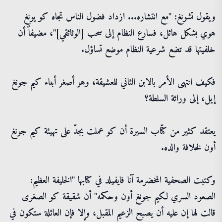
ويقول تشونغ: "مع انتشاره... ازداد فضول الناس تجاه كو يونغ
هوي بشكل هائل، فسارع النظام إلى سحب [الوثائقي]"، مضيفاً أن
خلفيتها قد تضع شرعية النظام موضع تساؤل.
فكيف انتهى الأمر بالابن الثاني للعشيقة، وهو أصغر أبناء كيم جونغ
إيل، إلى وراثة السلطة؟
يعتقد كثير من كتّاب السيرة أن كو عملت بجدّ على تهيئة كيم جونغ
أون لخلافة والده.
وكتبت الصحفية المخضرمة آنا فايفيلد في كتابها "الخليفة العظيم:
الصعود السري لكيم جونغ أون وحكمه" أن شقيقة كو الصغرى
قالت لها إن عليه أن يصبح الزعيم المقبل، وإلا فإن العائلة ستكون في