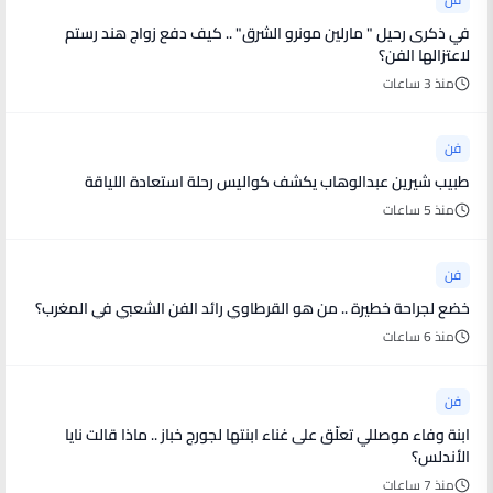
في ذكرى رحيل " مارلين مونرو الشرق" .. كيف دفع زواج هند رستم
لاعتزالها الفن؟
منذ 3 ساعات
فن
طبيب شيرين عبدالوهاب يكشف كواليس رحلة استعادة اللياقة
منذ 5 ساعات
فن
خضع لجراحة خطيرة .. من هو القرطاوي رائد الفن الشعبي في المغرب؟
منذ 6 ساعات
فن
ابنة وفاء موصللي تعلّق على غناء ابنتها لجورج خباز .. ماذا قالت نايا
الأندلس؟
منذ 7 ساعات