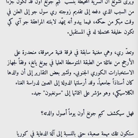
ويرى تشونغ أن السرية المحيطة بنسب كيم جونغ أون قد تكون جزءاً
من السبب الذي دفعه إلى تقديم زوجته ري سول جو إلى العلن في
وقت مبكر من حكمه، فيما يبدو أنه يمهّد لابنته المراهقة جو آي كي
تكون خليفة محتملة له في المستقبل.
وتعدّ ري، وهي مغنية سابقة في فرقة فنية مرموقة، منحدرة على
الأرجح من عائلة من الطبقة المتوسطة العليا في بيونغ يانغ، وفقاً لجهاز
الاستخبارات الكوري الجنوبي. وتشير بعض التقارير إلى أن والدها
كان أستاذاً جامعياً. وقد أرسلتها الدولة إلى الصين لدراسة الغناء
الكلاسيكي، وهو مؤشر على انتمائها إلى "سونغبون" جيد.
فهل سيكشف كيم جونغ أون يوماً أصول والدته؟
ستكون تلك مهمة صعبة، حتى بالنسبة إلى آلة الدعاية في كوريا