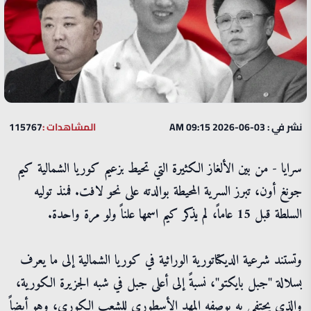
نشر في : 03-06-2026 09:15 AM
المشاهدات :
115767
سرايا - من بين الألغاز الكثيرة التي تحيط بزعيم كوريا الشمالية كيم
جونغ أون، تبرز السرية المحيطة بوالدته على نحو لافت. فمنذ توليه
السلطة قبل 15 عاماً، لم يذكر كيم اسمها علناً ولو مرة واحدة.
وتستند شرعية الديكتاتورية الوراثية في كوريا الشمالية إلى ما يعرف
بسلالة "جبل بايكتو"، نسبةً إلى أعلى جبل في شبه الجزيرة الكورية،
والذي يحتفى به بوصفه المهد الأسطوري للشعب الكوري، وهو أيضاً