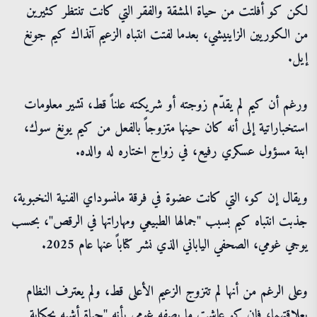
لكن كو أفلتت من حياة المشقة والفقر التي كانت تنتظر كثيرين
من الكوريين الزاينيشي، بعدما لفتت انتباه الزعيم آنذاك كيم جونغ
إيل.
ورغم أن كيم لم يقدّم زوجته أو شريكته علناً قط، تشير معلومات
استخباراتية إلى أنه كان حينها متزوجاً بالفعل من كيم يونغ سوك،
ابنة مسؤول عسكري رفيع، في زواج اختاره له والده.
ويقال إن كو، التي كانت عضوة في فرقة مانسوداي الفنية النخبوية،
جذبت انتباه كيم بسبب "جمالها الطبيعي ومهاراتها في الرقص"، بحسب
يوجي غومي، الصحفي الياباني الذي نشر كتاباً عنها عام 2025.
وعلى الرغم من أنها لم تتزوج الزعيم الأعلى قط، ولم يعترف النظام
بعلاقتهما، فإن كو عاشت ما يصفه غومي بأنه "حياة أشبه بحكاية