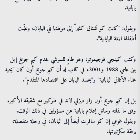
يابانية.
ويقول: "كانت كو تشتاق كثيراً إلى موطنها في اليابان، وعلّمت
أطفالها اللغة اليابانية".
وكتب كينجي فوجيموتو، وهو طاهٍ للسوشي خدم كيم جونغ إيل
بين عامي 1988 و2001، في كتاب له أن كيم جونغ أون كان "يجيد
غناء الأغاني اليابانية" و"يحسد اليابان على اقتصادها المتقدم".
بل إن كيم جونغ أون زار ديزني لاند في طوكيو مع شقيقه الأكبر،
وفق ما نقلته وسائل إعلام يابانية عن مسؤولين في ذلك الوقت.
ويقول غومي إن كو سافرت أيضاً إلى اليابان، في رحلة منفصلة،
برفقة سكرتيرتها.