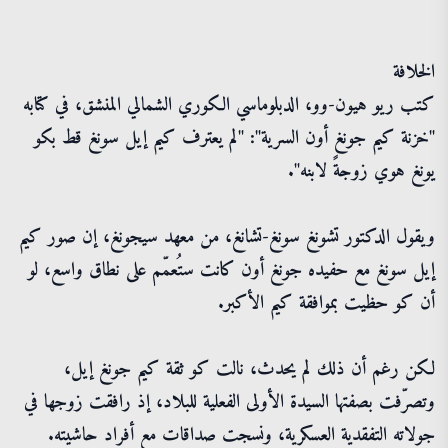
الخلافة
كتب ريو هيون-وو، الدبلوماسي الكوري الشمالي المنشق، في كتابه
"خزنة كيم جونغ أون السرية": "لم يعترف كيم إيل سونغ قط بكو
يونغ هوي زوجةً لابنه".
ويقول الدكتور تشونغ سونغ-تشانغ، من معهد سيجونغ، إن صور كيم
إيل سونغ مع حفيده جونغ أون كانت ستُعمّم على نطاق واسع، لو
أن كو حظيت بموافقة كيم الأكبر.
لكن رغم أن ذلك لم يحدث، نالت كو ثقة كيم جونغ إيل،
وتصرّفت بصفتها السيدة الأولى الفعلية للبلاد، إذ رافقت زوجها في
جولاته التفقدية العسكرية، ونسجت صداقات مع أفراد حاشيته.