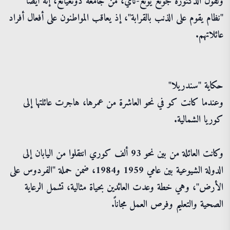
وتقول الدكتورة جونغ يونغ-تاي، من جامعة دونغيانغ، إنه أيضاً
"نظام يقوم على الذنب بالقرابة"، إذ يعاقب المواطنون على أفعال أفراد
عائلاتهم.
حكاية "سندريلا"
وعندما كانت كو في نحو العاشرة من عمرها، هاجرت عائلتها إلى
كوريا الشمالية.
وكانت العائلة من بين نحو 93 ألف كوري انتقلوا من اليابان إلى
الدولة الشيوعية بين عامي 1959 و1984، ضمن حملة "الفردوس على
الأرض"، وهي خطة وعدت العائدين بحياة مثالية، تشمل الرعاية
الصحية والتعليم وفرص العمل مجاناً.