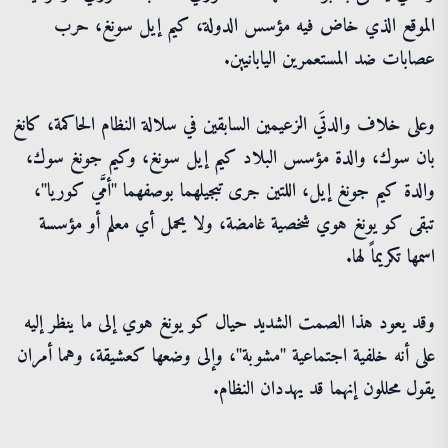
الموقع الذي خاض فيه مؤسس الدولة، كيم إيل سونغ، حرب
عصابات ضد المستعمرين اليابانيين.
وعلى خلاف والدتَي الزعيمين السابقين في سلالة النظام الحاكمة، كانغ
بان سوك، والدة مؤسس البلاد كيم إيل سونغ، وكيم جونغ سوك،
والدة كيم جونغ إيل، اللتين جرى تبجيلهما بوصفهما "أمَّي كوريا"،
تبقى كو يونغ هوي شخصية غامضة، ولا يحمل أي معلم أو مؤسسة
اسمها تكريماً لها.
وقد يعود هذا الصمت الشديد حيال كو يونغ هوي إلى ما ينظر إليه
على أنه خلفية اجتماعية "مشوبة"، وإلى وضعها كعشيقة، وهما أمران
يقول محللون إنهما قد يهددان النظام.