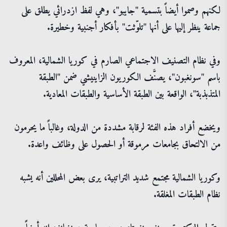
لكنهم وصموا أيضاً بتسمية "جايبو"، وهي لفظ ازدرائي يطلق على
جماعة ينظر إليها على أنها "تلوّثت" بأفكار أجنبية وخطيرة.
وفي نظام التصنيف الاجتماعي الصارم في كوريا الشمالية، المعروف
باسم "سونغبون"، يصنَّف الكوريون الزاينيشي ضمن "الطبقة
المتذبذبة"، الواقعة بين الطبقة الأساسية والطبقات المعادية.
ويخضع أفراد هذه الفئة لرقابة مشددة من الدولة، وغالباً ما يحرمون
من الالتحاق بجامعات مرموقة أو الحصول على وظائف واعدة.
وكوريا الشمالية مجتمع شديد التراتبية، يرى بعض المحللين أنه يشبه
نظام الطبقات المغلقة.