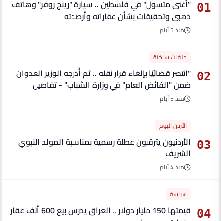
"أغنى متسول" في فلسطين .. سيارة "رينج روفر" وهاتف
01
ذهبي وتحقيقات بشأن عقاراته وأرصدته
منذ 5 أيام
ملفات ساخنة
"انتصر قضائيًا بإلغاء قرار نقله .. ثم أُدرجه الوزير العدوان
02
ضمن "الفائض العام" في وزارة الشباب" - تفاصيل
منذ 5 أيام
الأردن اليوم
الأردنيون يترقبون عطلة رسمية بمناسبة المولد النبوي
03
الشريف
منذ 4 أيام
سياسة
قيمتها 150 مليار دولار .. العراق يدرس بيع 600 ألف عقار
04