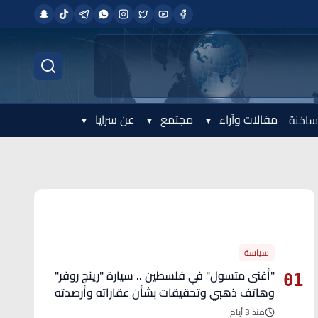
مقالات وآراء
مجتمع
عن سرايا
ساخنة
الأكثر قراءة
سياسة
"أغنى متسول" في فلسطين .. سيارة "رينج روفر"
01
وهاتف ذهبي وتحقيقات بشأن عقاراته وأرصدته
منذ 3 أيام