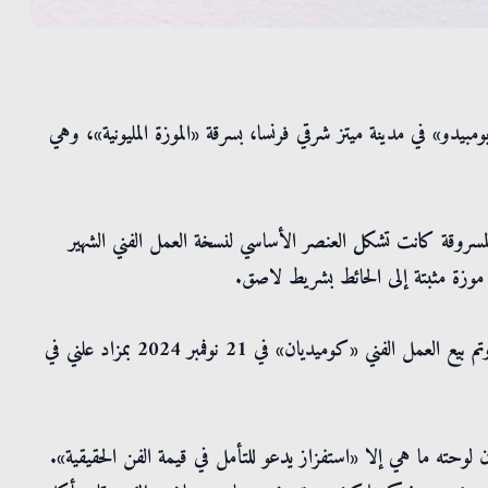
يدو» في مدينة ميتز شرقي فرنسا، بسرقة «الموزة المليونية»، وهي
نوهت بأن الموزة المسروقة كانت تشكل العنصر الأساسي لنسخة العمل الفني الشهير
موزة مثبتة إلى الحائط بشريط لاصق.
وأدان المتحف أفعال المهاجمين، مؤكداً أن الضرر يمكن إصلاحه. وتم بيع العمل الفني «كوميديان» في 21 نوفمبر 2024 بمزاد علني في
لوحته ما هي إلا «استفزاز يدعو للتأمل في قيمة الفن الحقيقية».