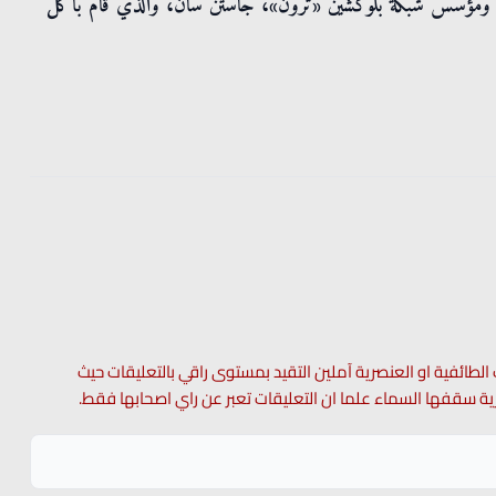
رقمية ومؤسس شبكة بلوكشين «ترون»، جاستن سان، والذي قام بأكل
 الطائفية او العنصرية آملين التقيد بمستوى راقي بالتعليقات حيث
 حرية سقفها السماء علما ان التعليقات تعبر عن راي اصحابها فقط.