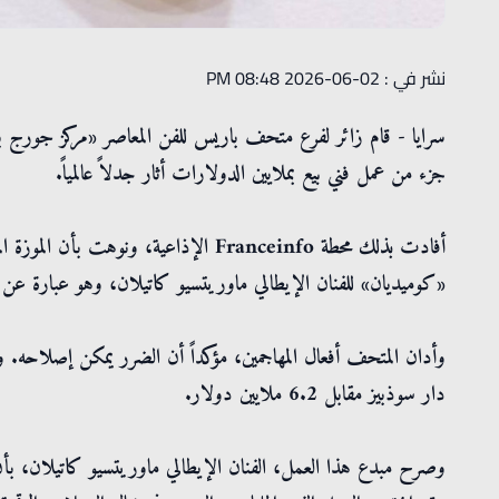
نشر في : 02-06-2026 08:48 PM
سرايا - قام زائر لفرع متحف باريس للفن المعاصر «مركز جورج بومب
جزء من عمل فني بيع بملايين الدولارات أثار جدلاً عالمياً.
أفادت بذلك محطة Franceinfo الإذاعية، و
«كوميديان» للفنان الإيطالي ماوريتسيو كاتيلان، وهو عبارة عن 
دار سوذبيز مقابل 6.2 ملايين دولار.
وصرح مبدع هذا العمل، الفنان الإيطالي ماوريتسيو كاتيلان، بأن 