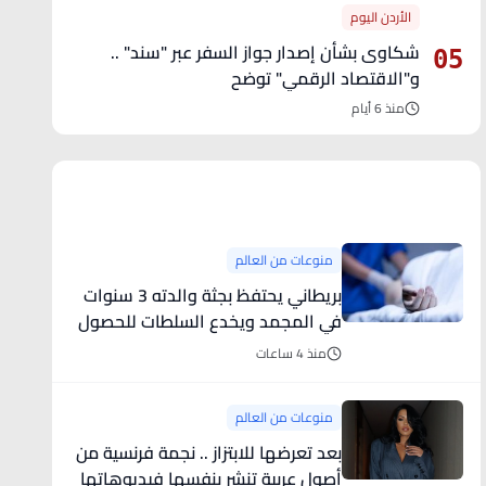
الأردن اليوم
شكاوى بشأن إصدار جواز السفر عبر "سند" ..
05
و"الاقتصاد الرقمي" توضح
منذ 6 أيام
آخر الأخبار
منوعات من العالم
بريطاني يحتفظ بجثة والدته 3 سنوات
في المجمد ويخدع السلطات للحصول
على معاشها
منذ 4 ساعات
منوعات من العالم
بعد تعرضها للابتزاز .. نجمة فرنسية من
أصول عربية تنشر بنفسها فيديوهاتها