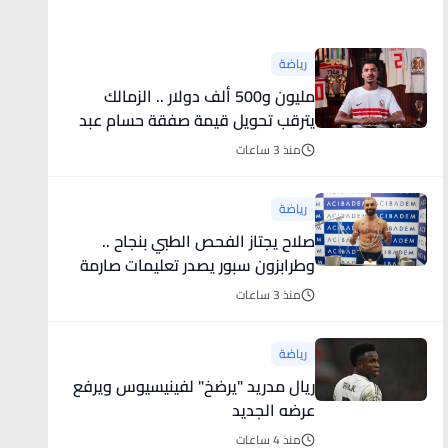
أخبار رياضية
رياضة
مليون و500 ألف دولار .. الزمالك
يترقب تحويل قيمة صفقة حسام عبد
المجيد
منذ 3 ساعات
رياضة
صلاح يجتاز الفحص الطبي بنجاح ..
وطرابزون سبور يصدر تعليمات صارمة
لجماهيره قبل استقبال النجم
منذ 3 ساعات
المصري
رياضة
ريال مدريد "يرضخ" لفينيسيوس ويرفع
عرضه الجديد
منذ 4 ساعات