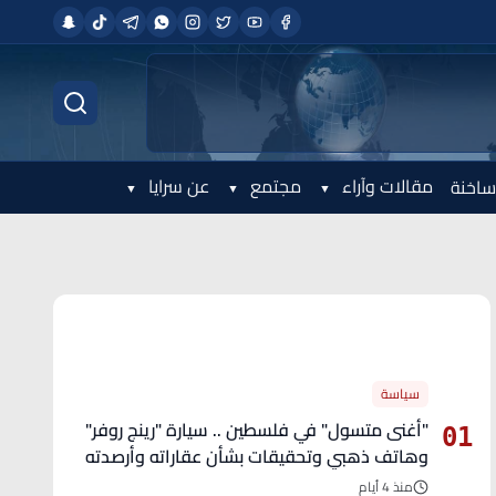
مقالات وآراء
مجتمع
عن سرايا
ساخنة
الأكثر قراءة
سياسة
"أغنى متسول" في فلسطين .. سيارة "رينج روفر"
01
وهاتف ذهبي وتحقيقات بشأن عقاراته وأرصدته
منذ 4 أيام