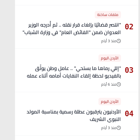
ملفات ساخنة
"انتصر قضائيًا بإلغاء قرار نقله .. ثم أُدرجه الوزير
02
العدوان ضمن "الفائض العام" في وزارة الشباب"
- تفاصيل
منذ 3 أيام
الأردن اليوم
"إللي رماها ما بستحي" .. عامل وطن يوثّق
03
بالفيديو لحظة إلقاء النفايات أمامه أثناء عمله
منذ 6 أيام
الأردن اليوم
الأردنيون يترقبون عطلة رسمية بمناسبة المولد
04
النبوي الشريف
منذ 3 أيام