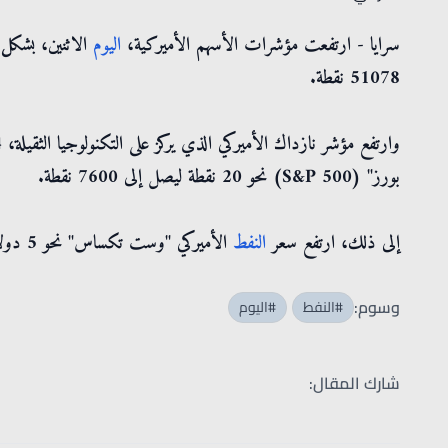
سرايا - ارتفعت مؤشرات الأسهم الأميركية،
اليوم
51078 نقطة.
بورز" (S&P 500) نحو 20 نقطة ليصل إلى 7600 نقطة.
إلى ذلك، ارتفع سعر
النفط
الأميركي "وست تكساس" نحو 5 دولارات ليصل الى 92.45 دولار للبرميل الواحد.
وسوم:
#النفط
#اليوم
شارك المقال: