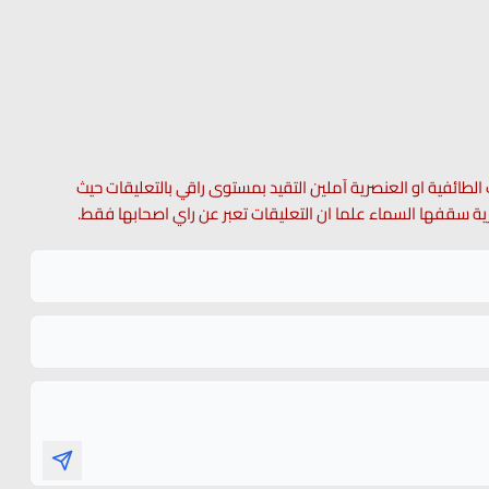
 الطائفية او العنصرية آملين التقيد بمستوى راقي بالتعليقات حيث
 حرية سقفها السماء علما ان التعليقات تعبر عن راي اصحابها فقط.