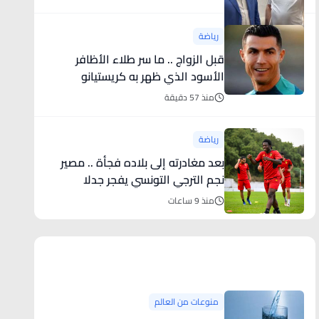
رياضة
قبل الزواج .. ما سر طلاء الأظافر
الأسود الذي ظهر به كريستيانو
رونالدو؟
منذ 57 دقيقة
رياضة
بعد مغادرته إلى بلاده فجأة .. مصير
نجم الترجي التونسي يفجر جدلا
منذ 9 ساعات
منوعات من العالم
منوعات من العالم