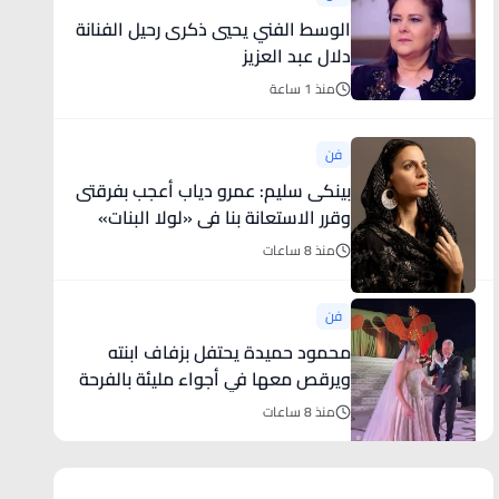
الوسط الفني يحيي ذكرى رحيل الفنانة
دلال عبد العزيز
منذ 1 ساعة
فن
بينكى سليم: عمرو دياب أعجب بفرقتى
وقرر الاستعانة بنا فى «لولا البنات»
منذ 8 ساعات
فن
محمود حميدة يحتفل بزفاف ابنته
ويرقص معها في أجواء مليئة بالفرحة
..
منذ 8 ساعات