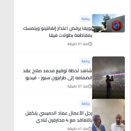
أخبار رياضية
رياضة
يويفا يرفض اعتذار إنفانتينو ويتمسك
بمقاطعة بطولات فيفا
منذ 31 دقيقة
رياضة
شاهد لحظة توقيع محمد صلاح عقد
انضمامه إلى طرابزون سبور - فيديو
منذ 37 دقيقة
رياضة
رجل الأعمال عماد الدميسي يتكفل
بالتعاقد مع 4 محترفين لنادي
الوحدات على نفقته الخاصة - فيديو
منذ 41 دقيقة