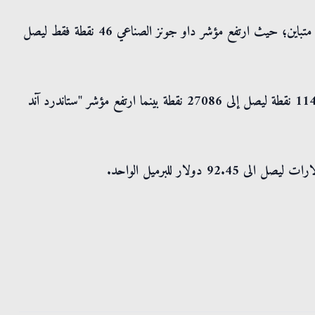
الاثنين، بشكل متباين؛ حيث ارتفع مؤشر داو جونز الصناعي 46 نقطة فقط ليصل
وارتفع مؤشر نازداك الأميركي الذي يركز على التكنولوجيا الثقيلة، 114 نقطة ليصل إلى 27086 نقطة بينما ارتفع مؤشر "ستاندرد آند