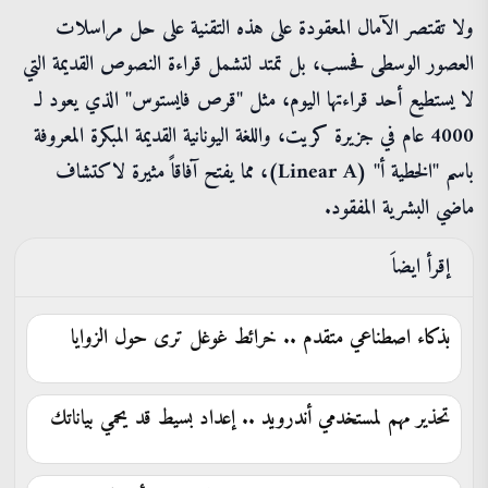
ولا تقتصر الآمال المعقودة على هذه التقنية على حل مراسلات
العصور الوسطى فحسب، بل تمتد لتشمل قراءة النصوص القديمة التي
لا يستطيع أحد قراءتها اليوم، مثل "قرص فايستوس" الذي يعود لـ
4000 عام في جزيرة كريت، واللغة اليونانية القديمة المبكرة المعروفة
باسم "الخطية أ" (Linear A)، مما يفتح آفاقاً مثيرة لاكتشاف
ماضي البشرية المفقود.
إقرأ ايضاَ
بذكاء اصطناعي متقدم .. خرائط غوغل ترى حول الزوايا
تحذير مهم لمستخدمي أندرويد .. إعداد بسيط قد يحمي بياناتك