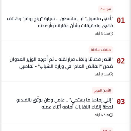
سياسة
"أغنى متسول" في فلسطين .. سيارة "رينج روفر" وهاتف
01
ذهبي وتحقيقات بشأن عقاراته وأرصدته
منذ 3 أيام
ملفات ساخنة
"انتصر قضائيًا بإلغاء قرار نقله .. ثم أُدرجه الوزير العدوان
02
ضمن "الفائض العام" في وزارة الشباب" - تفاصيل
منذ 3 أيام
الأردن اليوم
"إللي رماها ما بستحي" .. عامل وطن يوثّق بالفيديو
03
لحظة إلقاء النفايات أمامه أثناء عمله
منذ 6 أيام
رياضة