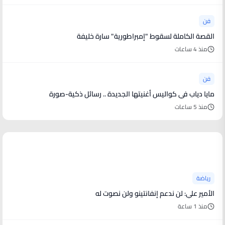
فن
القصة الكاملة لسقوط "إمبراطورية" سارة خليفة
منذ 4 ساعات
فن
مايا دياب في كواليس أغنيتها الجديدة .. رسائل ذكية-صورة
منذ 5 ساعات
أخبار رياضية
رياضة
الأمير علي: لن ندعم إنفانتينو ولن نصوت له
منذ 1 ساعة