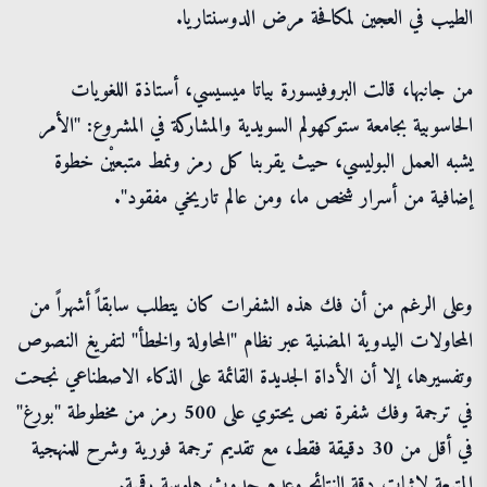
الطيب في العجين لمكافحة مرض الدوسنتاريا.
من جانبها، قالت البروفيسورة بياتا ميسيسي، أستاذة اللغويات
الحاسوبية بجامعة ستوكهولم السويدية والمشاركة في المشروع: "الأمر
يشبه العمل البوليسي، حيث يقربنا كل رمز ونمط متبعيْن خطوة
إضافية من أسرار شخص ما، ومن عالم تاريخي مفقود".
وعلى الرغم من أن فك هذه الشفرات كان يتطلب سابقاً أشهراً من
المحاولات اليدوية المضنية عبر نظام "المحاولة والخطأ" لتفريغ النصوص
وتفسيرها، إلا أن الأداة الجديدة القائمة على الذكاء الاصطناعي نجحت
في ترجمة وفك شفرة نص يحتوي على 500 رمز من مخطوطة "بورغ"
في أقل من 30 دقيقة فقط، مع تقديم ترجمة فورية وشرح للمنهجية
المتبعة لإثبات دقة النتائج وعدم حدوث هلوسة رقمية.