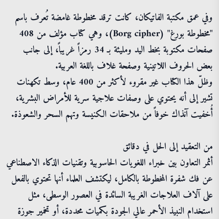
وفي عمق مكتبة الفاتيكان، كانت ترقد مخطوطة غامضة تُعرف باسم
"مخطوطة بورغ" (Borg cipher)، وهي كتاب مؤلف من 408
صفحات مكتوبة بخط اليد ومليئة بـ 34 رمزاً غريباً، إلى جانب
بعض الحروف اللاتينية وصفحة غلاف باللغة العربية.
وظلّ هذا الكتاب غير مقروء لأكثر من 400 عام، وسط تكهنات
تشير إلى أنه يحتوي على وصفات علاجية سرية للأمراض البشرية،
أُخفيت آنذاك خوفاً من ملاحقات الكنيسة وتهم السحر والشعوذة.
من التعقيد إلى الحل في دقائق
أثمر التعاون بين خبراء اللغويات الحاسوبية وتقنيات الذكاء الاصطناعي
عن فك شفرة المخطوطة بالكامل، ليكتشف العلماء أنها تحتوي بالفعل
على آلاف العلاجات الغريبة السائدة في العصور الوسطى، مثل
استخدام النبيذ الأحمر عالي الجودة بكميات محددة، أو تخمير جوزة