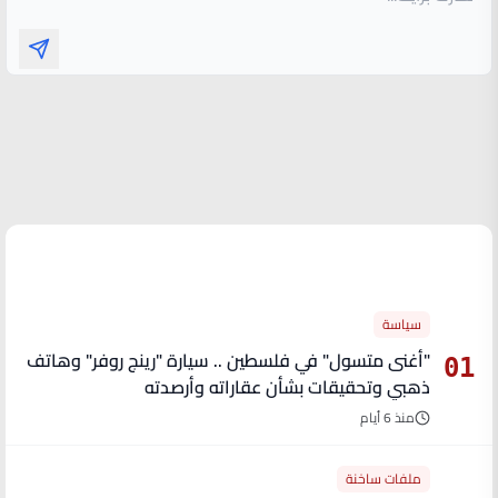
الأكثر قراءة
سياسة
"أغنى متسول" في فلسطين .. سيارة "رينج روفر" وهاتف
01
ذهبي وتحقيقات بشأن عقاراته وأرصدته
منذ 6 أيام
ملفات ساخنة