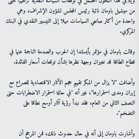
ويلاقي هذا التحول المحتمل في توقعات السياسة النقدية ترحيبا حتى
من ميشيل باومان نائبة رئيس المجلس لشؤون الإشراف، وهي
واحدة من أكثر صانعي السياسات ميلا إلى التيسير النقدي في البنك
المركزي.
وقالت باومان في مؤتمر بأيسلندا إن الحرب والصدمة الناجمة عنها في
قطاع الطاقة قد تغيران وجهة نظرها بشأن توقعات أسعار الفائدة.
وأضافت "لا يزال من المبكر تقييم حجم الآثار الاقتصادية للصراع مع
إيران ومدى استمرارها"، غير أنه "في حالة استمرار الاضطرابات حتى
النصف الثاني من العام، فقد نبدأ رؤية آثار أوسع نطاقا على
التضخم".
وأشارت باومان إلى أنه في حال حدوث ذلك، فمن المرجح أن