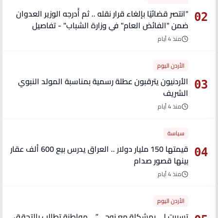
"انتصر قضائيًا بإلغاء قرار نقله .. ثم أُدرجه الوزير العدوان
02
ضمن "الفائض العام" في وزارة الشباب" - تفاصيل
منذ 4 أيام
الأردن اليوم
الأردنيون يترقبون عطلة رسمية بمناسبة المولد النبوي
03
الشريف
منذ 4 أيام
سياسة
قيمتها 150 مليار دولار .. العراق يدرس بيع 600 ألف عقار
04
بينها قصور صدام
منذ 4 أيام
الأردن اليوم
تسببت لي بمشكلة مع زوجي” .. مواطنة تطالب بالتحقق