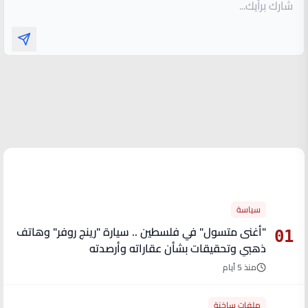
الأكثر قراءة
سياسة
"أغنى متسول" في فلسطين .. سيارة "رينج روفر" وهاتف
01
ذهبي وتحقيقات بشأن عقاراته وأرصدته
منذ 5 أيام
ملفات ساخنة