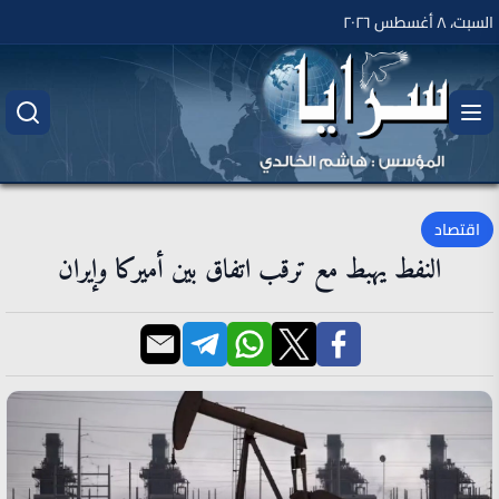
السبت، ٨ أغسطس ٢٠٢٦
اقتصاد
النفط يهبط مع ترقب اتفاق بين أميركا وإيران