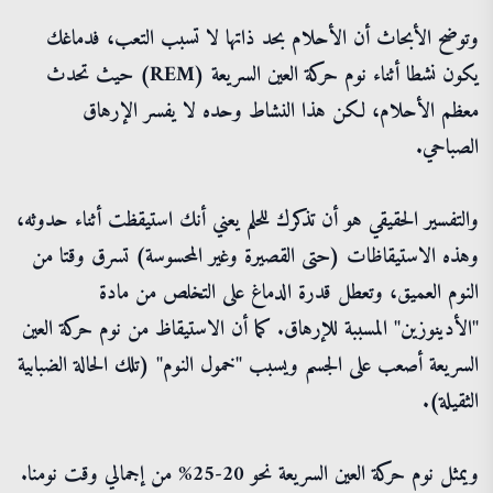
وتوضح الأبحاث أن الأحلام بحد ذاتها لا تسبب التعب، فدماغك
يكون نشطا أثناء نوم حركة العين السريعة (REM) حيث تحدث
معظم الأحلام، لكن هذا النشاط وحده لا يفسر الإرهاق
الصباحي.
والتفسير الحقيقي هو أن تذكرك للحلم يعني أنك استيقظت أثناء حدوثه،
وهذه الاستيقاظات (حتى القصيرة وغير المحسوسة) تسرق وقتا من
النوم العميق، وتعطل قدرة الدماغ على التخلص من مادة
"الأدينوزين" المسببة للإرهاق. كما أن الاستيقاظ من نوم حركة العين
السريعة أصعب على الجسم ويسبب "خمول النوم" (تلك الحالة الضبابية
الثقيلة).
ويمثل نوم حركة العين السريعة نحو 20-25% من إجمالي وقت نومنا.