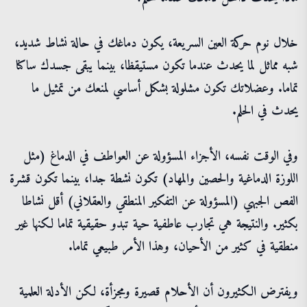
خلال نوم حركة العين السريعة، يكون دماغك في حالة نشاط شديد،
شبه مماثل لما يحدث عندما تكون مستيقظا، بينما يبقى جسدك ساكنا
تماما. وعضلاتك تكون مشلولة بشكل أساسي لمنعك من تمثيل ما
يحدث في الحلم.
وفي الوقت نفسه، الأجزاء المسؤولة عن العواطف في الدماغ (مثل
اللوزة الدماغية والحصين والمهاد) تكون نشطة جدا، بينما تكون قشرة
الفص الجبهي (المسؤولة عن التفكير المنطقي والعقلاني) أقل نشاطا
بكثير. والنتيجة هي تجارب عاطفية حية تبدو حقيقية تماما لكنها غير
منطقية في كثير من الأحيان، وهذا الأمر طبيعي تماما.
ويفترض الكثيرون أن الأحلام قصيرة ومجزأة، لكن الأدلة العلمية