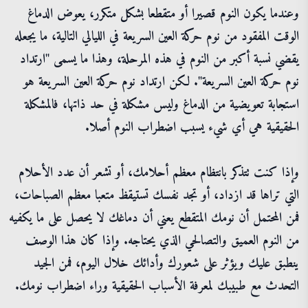
وعندما يكون النوم قصيرا أو متقطعا بشكل متكرر، يعوض الدماغ
الوقت المفقود من نوم حركة العين السريعة في الليالي التالية، ما يجعله
يقضي نسبة أكبر من النوم في هذه المرحلة، وهذا ما يسمى "ارتداد
نوم حركة العين السريعة". لكن ارتداد نوم حركة العين السريعة هو
استجابة تعويضية من الدماغ وليس مشكلة في حد ذاتها، فالمشكلة
الحقيقية هي أي شيء يسبب اضطراب النوم أصلا.
وإذا كنت تتذكر بانتظام معظم أحلامك، أو تشعر أن عدد الأحلام
التي تراها قد ازداد، أو تجد نفسك تستيقظ متعبا معظم الصباحات،
فمن المحتمل أن نومك المتقطع يعني أن دماغك لا يحصل على ما يكفيه
من النوم العميق والتصالحي الذي يحتاجه. وإذا كان هذا الوصف
ينطبق عليك ويؤثر على شعورك وأدائك خلال اليوم، فمن الجيد
التحدث مع طبيبك لمعرفة الأسباب الحقيقية وراء اضطراب نومك.