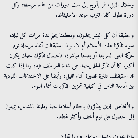
وخلال الليل، نمر بأربع إلى ست دورات من هذه مرحلة، وكل
دورة تطول كلما اقترب موعد الاستيقاظ.
والحقيقة أن كل البشر يحلمون، ومعظمنا يحلم عدة مرات كل ليلة،
سواء تذكرنا هذه الأحلام أم لا. وإذا استيقظت أثناء مرحلة نوم
حركة العين السريعة أو بعدها مباشرة، فاحتمال تذكرك لحلمك يكون
أكبر. كما أن تذكر الحلم يعتمد على شدة العواطف فيه، وما إذا كنت
قد استيقظت لفترة قصيرة أثناء الليل، وأيضا على الاختلافات الفردية
بين أدمغة الناس في كيفية تخزين الذكريات أثناء النوم.
والأشخاص الذين يتذكرون بانتظام أحلاما حية ومليئة بالمشاعر، يميلون
إلى الحصول على نوم أخف وأكثر تقطعا.
ماذا يحدث داخل دماغك عندما تحلم؟