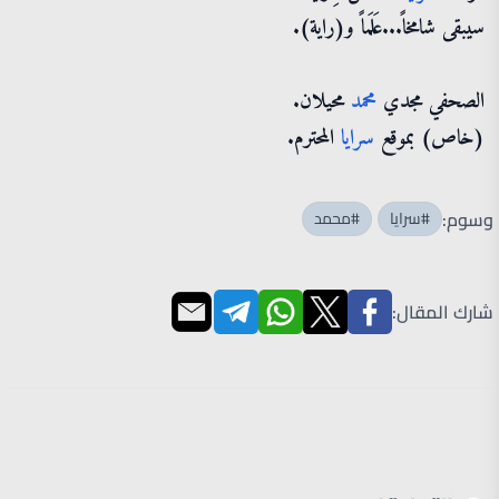
سيبقى شامخاً...عَلَماً و(راية).
الصحفي مجدي
محمد
محيلان.
(خاص) بموقع
سرايا
المحترم.
وسوم:
#سرايا
#محمد
شارك المقال: