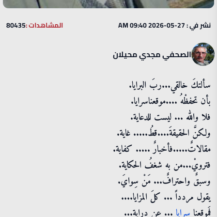
نشر في : 27-05-2026 09:40 AM
المشاهدات :
80435
الصحفي مجدي محيلان
سألتكَ خالقي...ربَ البرايا.
بأن تحفظْهُ ....موقعناسرايا.
فلا والله ... ليست للدعاية.
ولكنَّ الحقيقةَ....قطُ..... غاية.
مقالاتٌ.....فأخبارٌ ..... كفاية.
فترويْ...من به شغفُ الحكاية.
وسبقٌ واحترافٌ... مَنْ سِوايَ.
يقول مردداً ... كلَ المزايا....
فَموقعنا
سرايا
... عن دِراية...