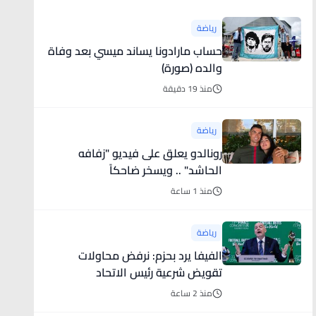
رياضة
حساب مارادونا يساند ميسي بعد وفاة
والده (صورة)
منذ 19 دقيقة
رياضة
رونالدو يعلق على فيديو "زفافه
الحاشد" .. ويسخر ضاحكاً
منذ 1 ساعة
رياضة
الفيفا يرد بحزم: نرفض محاولات
تقويض شرعية رئيس الاتحاد
منذ 2 ساعة