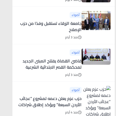
أسواق جديدة
أضواء
جامعة الزرقاء تستقبل وفدًا من حزب
الإصلاح
منذ 3 أيام
أضواء
قاضي القضاة يفتتح المبنى الجديد
لمحكمة القصر الابتدائية الشرعية
ويتفقد مشروع قصر العدل الشرعي
منذ 3 أيام
في محافظة الكرك
أضواء
حزب عزم يعلن دعمه لمشروع “عجائب
الأردن السبعة” ويؤكد إطلاق شراكات
وطنية لتعزيز الاقتصاد والسياحة
منذ 4 أيام