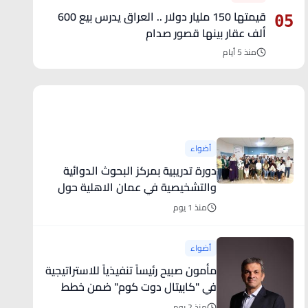
قيمتها 150 مليار دولار .. العراق يدرس بيع 600
05
ألف عقار بينها قصور صدام
منذ 5 أيام
آخر الأخبار
أضواء
دورة تدريبية بمركز البحوث الدوائية
والتشخيصية في عمان الاهلية حول
الهندسة الطبية الحيوية
منذ 1 يوم
أضواء
مأمون صبيح رئيساً تنفيذياً للاستراتيجية
في "كابيتال دوت كوم" ضمن خطط
الشركة لمواصلة التوسع عالمياً في
منذ 2 يوم