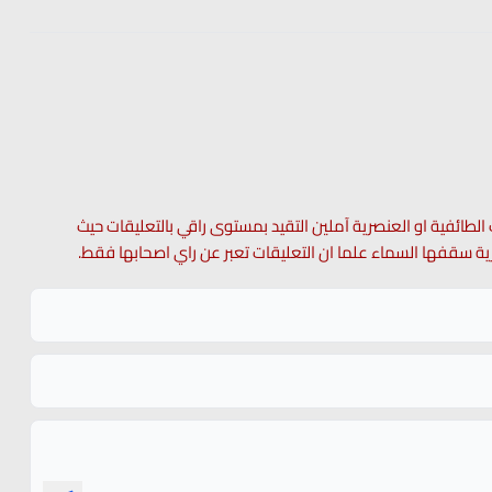
 الطائفية او العنصرية آملين التقيد بمستوى راقي بالتعليقات حيث
 حرية سقفها السماء علما ان التعليقات تعبر عن راي اصحابها فقط.