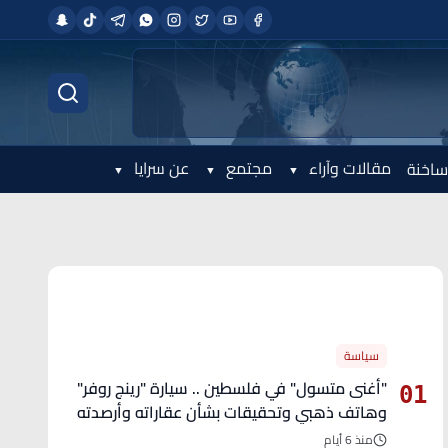
مقالات وآراء
مجتمع
عن سرايا
ساخنة
الأكثر قراءة
سياسة
"أغنى متسول" في فلسطين .. سيارة "رينج روفر"
01
وهاتف ذهبي وتحقيقات بشأن عقاراته وأرصدته
منذ 6 أيام