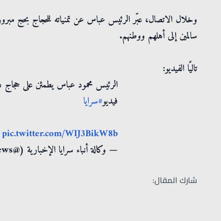
وخلال الاتصال، عبّر الرئيس عباس عن تمنياته للحجاج بحج مبرور
سالمين إلى أهلهم ووطنهم.
تاليًا الفيديو:
الرئيس محمود عباس يطمئن على حجاج دولة
فيديو
#سرايا
pic.twitter.com/WIJ3BikW8b
— وكالة أنباء سرايا الإخبارية (@sarayanews)
شارك المقال: