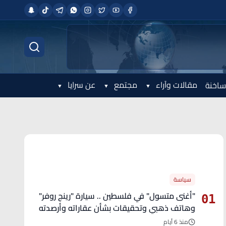
مقالات وآراء
مجتمع
عن سرايا
ساخنة
الأكثر قراءة
سياسة
"أغنى متسول" في فلسطين .. سيارة "رينج روفر"
01
وهاتف ذهبي وتحقيقات بشأن عقاراته وأرصدته
منذ 6 أيام