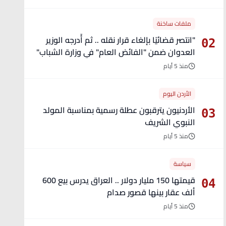
ملفات ساخنة
"انتصر قضائيًا بإلغاء قرار نقله .. ثم أُدرجه الوزير
02
العدوان ضمن "الفائض العام" في وزارة الشباب"
- تفاصيل
منذ 5 أيام
الأردن اليوم
الأردنيون يترقبون عطلة رسمية بمناسبة المولد
03
النبوي الشريف
منذ 5 أيام
سياسة
قيمتها 150 مليار دولار .. العراق يدرس بيع 600
04
ألف عقار بينها قصور صدام
منذ 5 أيام