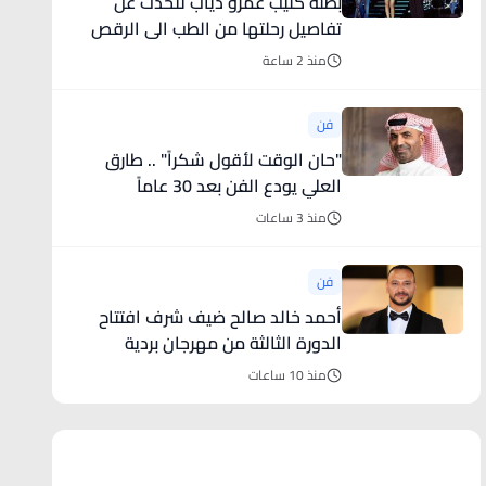
بطلة كليب عمرو دياب تتحدث عن
تفاصيل رحلتها من الطب الى الرقص
(فيديو)
منذ 2 ساعة
فن
"حان الوقت لأقول شكراً" .. طارق
العلي يودع الفن بعد 30 عاماً
منذ 3 ساعات
فن
أحمد خالد صالح ضيف شرف افتتاح
الدورة الثالثة من مهرجان بردية
السينمائى
منذ 10 ساعات
أخبار رياضية