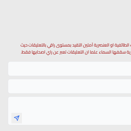
 الطائفية او العنصرية آملين التقيد بمستوى راقي بالتعليقات حيث
 حرية سقفها السماء علما ان التعليقات تعبر عن راي اصحابها فقط.