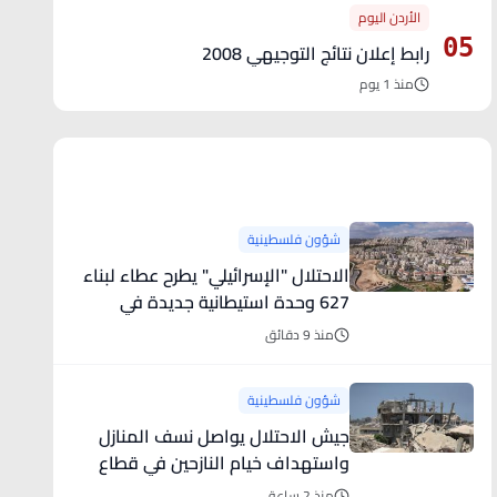
الأردن اليوم
05
رابط إعلان نتائج التوجيهي 2008
منذ 1 يوم
آخر الأخبار
شؤون فلسطينية
الاحتلال "الإسرائيلي" يطرح عطاء لبناء
627 وحدة استيطانية جديدة في
القدس
منذ 9 دقائق
شؤون فلسطينية
جيش الاحتلال يواصل نسف المنازل
واستهداف خيام النازحين في قطاع
غزة
منذ 2 ساعة