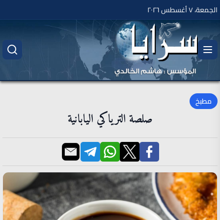
الجمعة، ٧ أغسطس ٢٠٢٦
مطبخ
صلصة الترياكي اليابانية