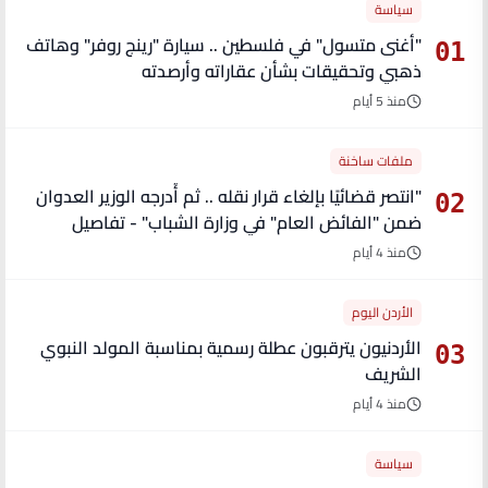
سياسة
"أغنى متسول" في فلسطين .. سيارة "رينج روفر" وهاتف
01
ذهبي وتحقيقات بشأن عقاراته وأرصدته
منذ 5 أيام
ملفات ساخنة
"انتصر قضائيًا بإلغاء قرار نقله .. ثم أُدرجه الوزير العدوان
02
ضمن "الفائض العام" في وزارة الشباب" - تفاصيل
منذ 4 أيام
الأردن اليوم
الأردنيون يترقبون عطلة رسمية بمناسبة المولد النبوي
03
الشريف
منذ 4 أيام
سياسة