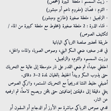
- زيت السمسم : ملعقة كبيرة (محمص)
- الثوم : فصّان (مفروم ناعم أو مبشور)
- الزنجبيل : ملعقة صغيرة (طازج ومبشور)
- نشاء الذرة : 2 ملعقة صغيرة (مخلوط مع ملعقة كبيرة من الماء /
لتكثيف الصوص)
طريقة تحضير صلصة الترياكي اليابانية
في قدر صغير، ضعي السكر البني، وصوص الصويا، والماء، والخل،
وزيت السمسم، والثوم، والزنجبيل.
اخلطي جيداً، ثم ضعي القدر على نار متوسطة إلى عالية مع التحريك
حتى يذوب السكر ويبدأ الخليط بالغليان لمدة 2–3 دقائق.
أضيفي خليط النشا تدريجياً مع التحريك المستمر، واتركي الصوص
يغلي دقيقة إلى دقيقتين إضافيتين حتى يثخن ويصبح لامعاً، ثم ارفعيه
عن النار.
قدمي صوص الترياكي مباشرة مع الأرز أو الدجاج أو السلمون أو