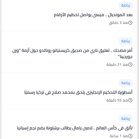
رياضة
بعد المونديال .. ميسي يواصل تحطيم الأرقام
منذ 3 دقائق
رياضة
أمر مضحك .. تعليق ناري من صديق كريستيانو رونالدو حول أزمة "وزن
جورجينا"
منذ 21 دقيقة
رياضة
أسطورة التحكيم الإنجليزي يلحق بمحمد صلاح في تركيا رسميًا
منذ 55 دقيقة
رياضة
تألق في كأس العالم .. لامين يامال يطالب برشلونة بضم نجم إسبانيا
منذ 1 ساعة