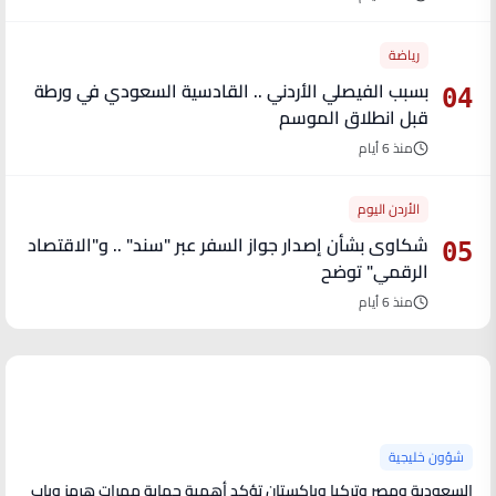
رياضة
بسبب الفيصلي الأردني .. القادسية السعودي في ورطة
04
قبل انطلاق الموسم
منذ 6 أيام
الأردن اليوم
شكاوى بشأن إصدار جواز السفر عبر "سند" .. و"الاقتصاد
05
الرقمي" توضح
منذ 6 أيام
آخر الأخبار
شؤون خليجية
السعودية ومصر وتركيا وباكستان تؤكد أهمية حماية ممرات هرمز وباب