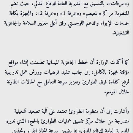
و«عرفات»، بالتنسيق مع المديرية العامة للدفاع المدني، حيث تضم
المنظومة مراكز «المعيصم» و«عرفة 1» و«عرفة 2»، والمجهزة بكافة
خدمات الإيواء والدعم اللوجستي وفق أعلى معايير السلامة والجاهزية
التشغيلية.
كما أكدت الوزارة أن خطط الجاهزية الميدانية تضمنت إنشاء مواقع
مؤقتة مجهزة بالكامل، إلى جانب تنفيذ فرضيات وورش عمل تدريبية
لرفع كفاءة فرق الطوارئ وتعزيز سرعة التعامل مع الحالات الطارئة
خلال الموسم.
وأشارت إلى أن منظومة الطوارئ تعتمد على آلية تصعيد تشغيلية
متدرجة من خلال مركز تنسيق عمليات الطوارئ بالحج، الذي تديره
المديرية العامة للدفاع المدني، بما يضمن سرعة اتخاذ القرار وتحقيق