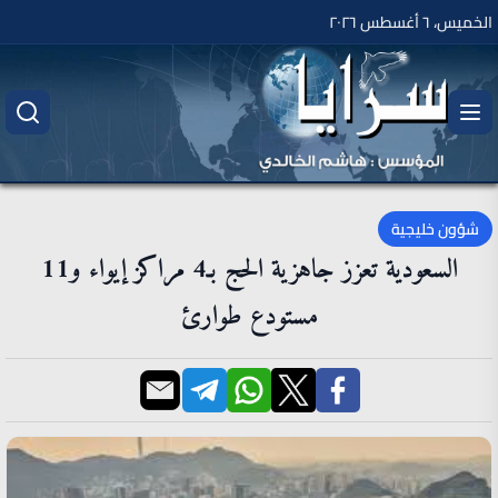
الخميس، ٦ أغسطس ٢٠٢٦
شؤون خليجية
السعودية تعزز جاهزية الحج بـ4 مراكز إيواء و11
مستودع طوارئ