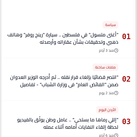
الأكثر قراءة
سياسة
"أغنى متسول" في فلسطين .. سيارة "رينج روفر" وهاتف
01
ذهبي وتحقيقات بشأن عقاراته وأرصدته
منذ 3 أيام
ملفات ساخنة
"انتصر قضائيًا بإلغاء قرار نقله .. ثم أُدرجه الوزير العدوان
02
ضمن "الفائض العام" في وزارة الشباب" - تفاصيل
منذ 2 يوم
الأردن اليوم
"إللي رماها ما بستحي" .. عامل وطن يوثّق بالفيديو
03
لحظة إلقاء النفايات أمامه أثناء عمله
منذ 6 أيام