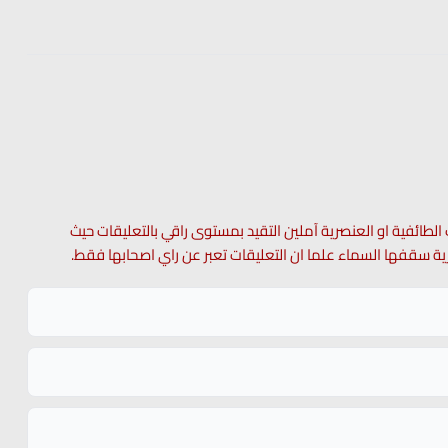
 الطائفية او العنصرية آملين التقيد بمستوى راقي بالتعليقات حيث
 حرية سقفها السماء علما ان التعليقات تعبر عن راي اصحابها فقط.