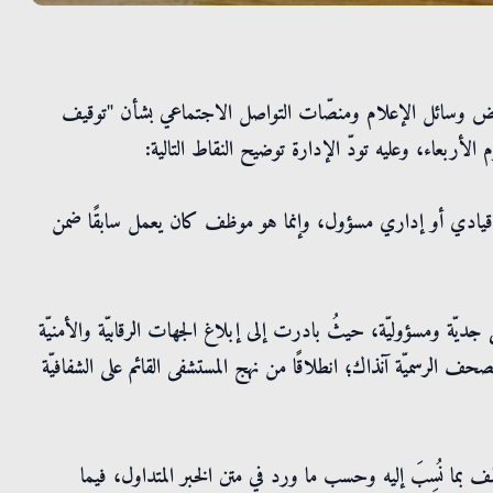
ر بعض وسائل الإعلام ومنصّات التواصل الاجتماعي بشأن "توقيف
لأربعاء، وعليه تودّ الإدارة توضيح النقاط التالية:
موقع قيادي أو إداري مسؤول، وإنما هو موظف كان يعمل سابقًا ضمن
كل جديّة ومسؤوليّة، حيثُ بادرت إلى إبلاغ الجهات الرقابيّة والأمنيّة
ف الرسميّة آنذاك؛ انطلاقًا من نهج المستشفى القائم على الشفافيّة
ف بما نُسِبَ إليه وحسب ما ورد في متن الخبر المتداول، فيما