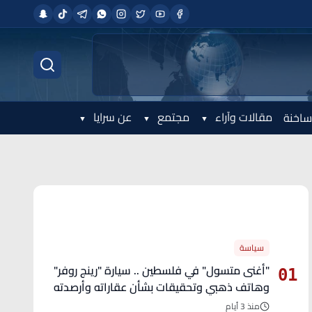
مقالات وآراء
مجتمع
عن سرايا
ساخنة
الأكثر قراءة
سياسة
"أغنى متسول" في فلسطين .. سيارة "رينج روفر"
01
وهاتف ذهبي وتحقيقات بشأن عقاراته وأرصدته
منذ 3 أيام