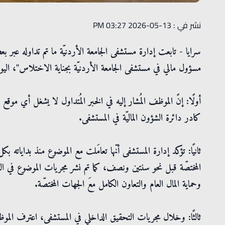
نشر في : 13-05-2026 03:27 PM
سرايا - تابعت إدارة مستشفى الجامعة الأردنيّة ما تم تداوله عب
مسؤول مالي في مستشفى الجامعة الأردنيّة بجناية الاختلاس"، اليوم ا
أولًا: إنً الموظف المُشار إليه في الخبر المُتداول لا يشغل أي 
كادر دائرة الشؤون الماليّة في المستشفى.
ثانيًا: تؤكد إدارة المستشفى أنّها تعامَلت مع الموضوع منذ بداياته ب
المختصّة قبل نحو سنتين ونصف، كما تم نشر مجريات الموضوع في الصح
وحماية المال العام والتعاون الكامل معَ الجهات المختصّة.
ثالثًا: وخلال مجريات التحقيق الداخلي في المستشفى، اعترف الموظ