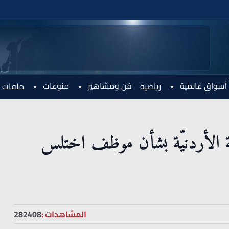
أسواق عالمية
فن ومشاهير
منوعات
رياضية
ملفات 
ة الأردنيّة بشأن موظف اختلس
المشاهدات :
282408