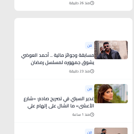
منذ 26 دقيقة
أخبار فنية
فن
مسابقة وجوائز مالية .. أحمد العوضي
يشوق جمهوره لمسلسل رمضان
2027
منذ 23 دقيقة
فن
غدير السبتي في تصريح صادم: «شارع
الأعشى» ما انشال على إلهام علي
وحدها
منذ 1 ساعة
فن