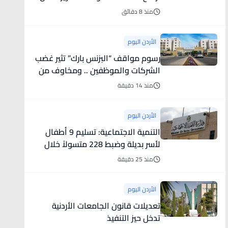
الغذائي
منذ 8 دقائق
الأردن اليوم
رسوم مواقف “البزنس بارك” تثير غضب
الشركات والموظفين .. ومخاوف من
انعكاسها على بيئة الاستثمار
منذ 14 دقيقة
الأردن اليوم
التنمية الاجتماعية: تسليم 9 أطفال
لأسر بديلة وضبط 228 متسولاً خلال
تموز
منذ 25 دقيقة
الأردن اليوم
تعديلات قانون الجامعات الأردنية
تدخل حيز التنفيذ