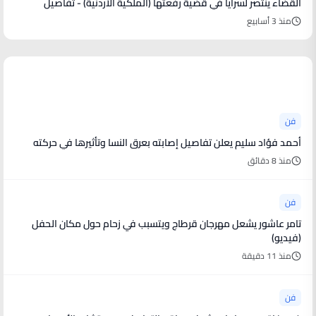
القضاء ينتصر لسرايا في قضية رفعتها (الملكية الأردنية) - تفاصيل
منذ 3 أسابيع
أخبار فنية
فن
أحمد فؤاد سليم يعلن تفاصيل إصابته بعرق النسا وتأثيرها في حركته
منذ 8 دقائق
فن
تامر عاشور يشعل مهرجان قرطاج ويتسبب في زحام حول مكان الحفل
(فيديو)
منذ 11 دقيقة
فن