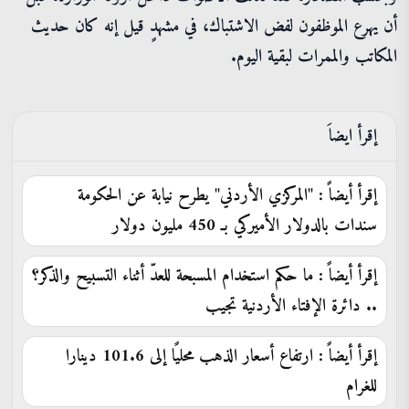
أن يهرع الموظفون لفض الاشتباك، في مشهدٍ قيل إنه كان حديث
المكاتب والممرات لبقية اليوم.
إقرأ ايضاَ
إقرأ أيضاً : "المركزي الأردني" يطرح نيابة عن الحكومة
سندات بالدولار الأميركي بـ 450 مليون دولار
إقرأ أيضاً : ما حكم استخدام المسبحة للعدّ أثناء التسبيح والذكر؟
.. دائرة الإفتاء الأردنية تجيب
إقرأ أيضاً : ارتفاع أسعار الذهب محليًا إلى 101.6 دينارا
للغرام