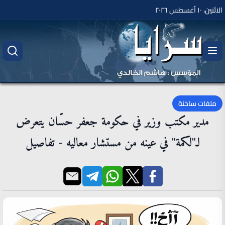
الاثنين، ١٠ أغسطس ٢٠٢٦
ملفات ساخنة
مدير مكتب وزير في حكومة جعفر حسّان يتعرض
لـ"لكمة" في عينه من مستشار معاليه - تفاصيل