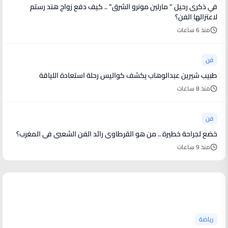
في ذكرى رحيل " مارلين مونرو الشرق" .. كيف دفع زواج هند رستم
لاعتزالها الفن؟
منذ 6 ساعات
فن
طبيب شيرين عبدالوهاب يكشف كواليس رحلة استعادة اللياقة
منذ 8 ساعات
فن
خضع لجراحة خطيرة .. من هو القرطاوي رائد الفن الشعبي في المغرب؟
منذ 9 ساعات
أخبار رياضية
رياضة