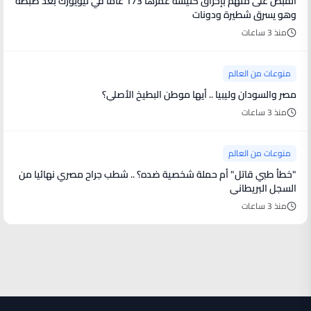
القبض على متهم بإحراق كنيسة عمرها 173 عاما في نيويورك بعد ضبطه
وهو يسرق شطيرة ودونات
منذ 3 ساعات
منوعات من العالم
مصر والسودان وليبيا .. أيها موطن البطيخ الأصلي؟
منذ 3 ساعات
منوعات من العالم
"خطأ طبي قاتل" أم حملة شخصية ضده؟ .. شطب جراح مصري نهائيا من
السجل البريطاني
منذ 3 ساعات