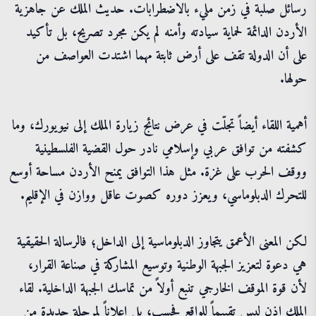
رسائل صلبة في زمن مليء بالاضطرابات. حديث الملك عن جاهزية
الأردن الدائمة لحماية سيادته وأمنه لم يكن مجرد تصريح، بل تأكيد
على أن الدولة تقف على أرض ثابتة مهما اشتدت العواصف من
حولها.
أهمية اللقاء أيضاً تجلّت في عرض نتائج زيارة الملك إلى نيويورك، وما
كشفته من توافق عربي وإسلامي نادر حول القضية الفلسطينية
ووقف الحرب على غزة. مثل هذا التوافق يمنح الأردن مساحة أوسع
للتحرك الدبلوماسي، ويعزز دوره كصوت عاقل ووازن في الإقليم.
لكن المعنى الأعمق يتجاوز الدبلوماسية إلى الداخل؛ فالرسالة الحقيقية
هي دعوة لتعزيز الجبهة الوطنية وتوسيع المشاركة في صناعة القرار،
لأن قوة الموقف الخارجي تنبع أولاً من تماسك الجبهة الداخلية. لقاء
الملك إذن ليس تقييماً للواقع فحسب، بل إعلاناً لمرحلة جديدة من