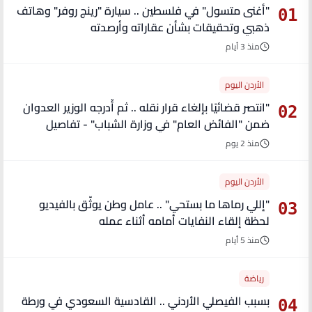
"أغنى متسول" في فلسطين .. سيارة "رينج روفر" وهاتف
01
ذهبي وتحقيقات بشأن عقاراته وأرصدته
منذ 3 أيام
الأردن اليوم
"انتصر قضائيًا بإلغاء قرار نقله .. ثم أُدرجه الوزير العدوان
02
ضمن "الفائض العام" في وزارة الشباب" - تفاصيل
منذ 2 يوم
الأردن اليوم
"إللي رماها ما بستحي" .. عامل وطن يوثّق بالفيديو
03
لحظة إلقاء النفايات أمامه أثناء عمله
منذ 5 أيام
رياضة
بسبب الفيصلي الأردني .. القادسية السعودي في ورطة
04