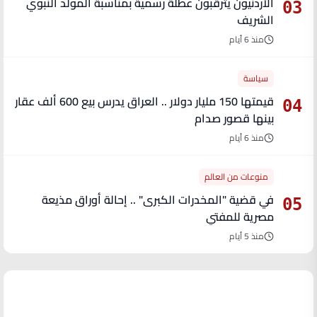
الأردنيون يترقبون عطلة رسمية بمناسبة المولد النبوي
03
الشريف
منذ 6 أيام
سياسة
قيمتها 150 مليار دولار .. العراق يدرس بيع 600 ألف عقار
04
بينها قصور صدام
منذ 6 أيام
منوعات من العالم
في قضية "المخدرات الكبرى" .. إحالة أوراق مذيعة
05
مصرية للمفتي
منذ 5 أيام
آخر الأخبار