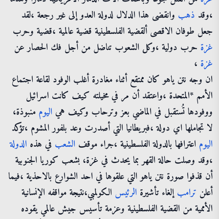
،وقد
ذهب
وانقضى هذا الدلال لدولة العدو إلى غير رجعة ،لقد
جعل طوفان الاقصى ألقضية الفلسطينية قضية عالمية ،قضية وحرب
غزة
حرب دولية ،وكل الشعوب تناضل من أجل فك الحصار عن
غزة
،
ان وجه نتن ياهو كان ممتقع أثناء مغادرة أغلب الوفود لقاعة اجتماع
الأمم *المتحدة ،واعتقد أن مر في مخيلته كيف كانت اسرائيل
ووفودها تُستقبل في الماضي بعز وترحاب وكيف هي
اليوم
منبوذة،
لا تجاملها اي دولة ،فبريطانيا التي أصدرت وعد بلفور المشوم ،تؤكد
اليوم
اعترافها بالدولة الفلسطينية ،جراء موقف
الشعب
في هذه
الدولة
،وقد وصلت حالة القهر بما يحدث في غزة، بشعب كوريا الجنوبية
أن قذفوا صورة نتن ياهو التي علقوها في احد الشوارع بالاحذية ،فيما
أعلن
ترامب
إلغاء تأشيرة
الرئيس
الكولمبي،نتيجة مواقفه الإنسانية
الأممية من القضية الفلسطينية وعزمة تأسيس جيش عالمي يقوده