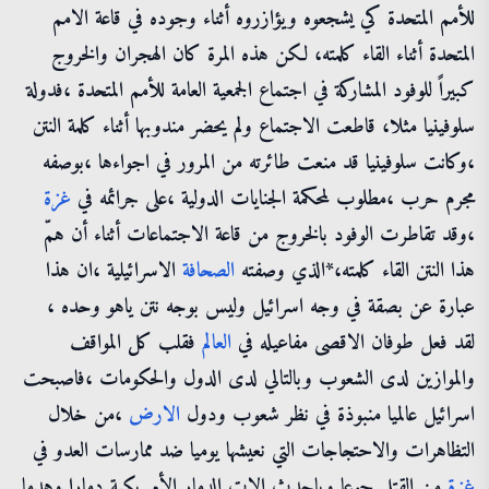
للأمم المتحدة كي يشجعوه ويؤازروه أثناء وجوده في قاعة الامم
المتحدة أثناء القاء كلمته، لكن هذه المرة كان الهجران والخروج
كبيراً للوفود المشاركة في اجتماع الجمعية العامة للأمم المتحدة ،فدولة
سلوفينيا مثلا، قاطعت الاجتماع ولم يحضر مندوبها أثناء كلمة النتن
،وكانت سلوفينيا قد منعت طائرته من المرور في اجواءها ،بوصفه
مجرم حرب ،مطلوب لمحكمة الجنايات الدولية ،على جرائمه في
غزة
،وقد تقاطرت الوفود بالخروج من قاعة الاجتماعات أثناء أن همّ
هذا النتن القاء كلمته،*الذي وصفته
الصحافة
الاسرائيلية ،ان هذا
عبارة عن بصقة في وجه اسرائيل وليس بوجه نتن ياهو وحده ،
لقد فعل طوفان الاقصى مفاعيله في
العالم
فقلب كل المواقف
والموازين لدى الشعوب وبالتالي لدى الدول والحكومات ،فاصبحت
اسرائيل عالميا منبوذة في نظر شعوب ودول
الارض
،من خلال
التظاهرات والاحتجاجات التي نعيشها يوميا ضد ممارسات العدو في
غزة
من القتل جوعا وباحدث الات الدمار الأمريكية دمارا وهدما