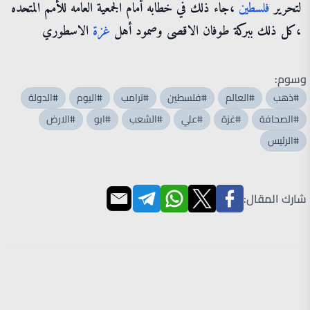
لتحرير
فلسطين
،جاء ذلك في خطابه أمام الجمعية العامه للأمم المتحده
،كل ذلك ببركة طوفان الاقصى وصمود أهل
غزة
الاسطوري
وسوم:
#ذهب
#العالم
#فلسطين
#ترامب
#اليوم
#الدولة
#الصحافة
#غزة
#علي
#الشعب
#ابو
#الارض
#الرئيس
شارك المقال: