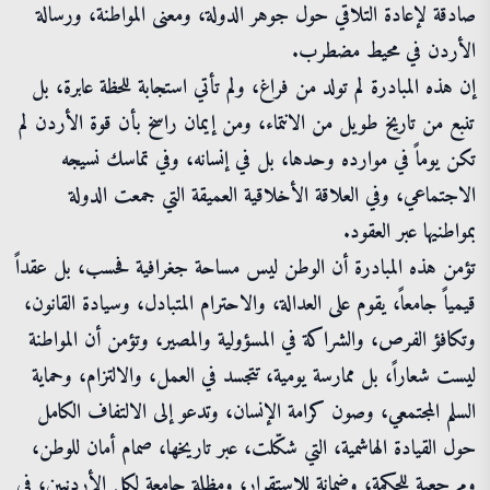
صادقة لإعادة التلاقي حول جوهر الدولة، ومعنى المواطنة، ورسالة
الأردن في محيط مضطرب.
إن هذه المبادرة لم تولد من فراغ، ولم تأتي استجابة للحظة عابرة، بل
تنبع من تاريخ طويل من الانتماء، ومن إيمان راسخ بأن قوة الأردن لم
تكن يوماً في موارده وحدها، بل في إنسانه، وفي تماسك نسيجه
الاجتماعي، وفي العلاقة الأخلاقية العميقة التي جمعت الدولة
بمواطنيها عبر العقود.
تؤمن هذه المبادرة أن الوطن ليس مساحة جغرافية فحسب، بل عقداً
قيمياً جامعاً، يقوم على العدالة، والاحترام المتبادل، وسيادة القانون،
وتكافؤ الفرص، والشراكة في المسؤولية والمصير، وتؤمن أن المواطنة
ليست شعاراً، بل ممارسة يومية، تتجسد في العمل، والالتزام، وحماية
السلم المجتمعي، وصون كرامة الإنسان، وتدعو إلى الالتفاف الكامل
حول القيادة الهاشمية، التي شكّلت، عبر تاريخها، صمام أمان للوطن،
ومرجعية للحكمة، وضمانة للاستقرار، ومظلة جامعة لكل الأردنيين، في