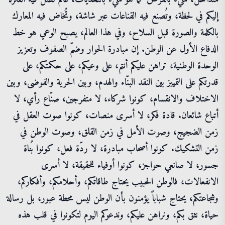
إليكم في لحظة، وتُصنع فيه القناعات عبر شاشة، وتُخاض فيه المعارك
بالكلمة والصورة قبل السلاح، وفي هذا العالم، يصبح الوعي هو خط
الدفاع الأول عن الوطن. إن مبادرة الحوار وضمّ الصفوف وتعزيز
الوحدة الوطنية، تراهن عليكم أنتم، على وعيكم، على حكمتكم، على
قدرتكم على التمييز بين النقد البنّاء والهدم، وبين الحرية والفوضى، وبين
الاختلاف والانقسام، كونوا شركاء، لا متفرجين، صنّاع رأي، لا
أتباع شائعان. قادة فكر، لا أسرى منصات، كونوا صوت العقل في
زمن الضجيج، وصوت الأمل في زمن القلق، وصوت الوطن في
زمن التشكيك. كونوا أصحاب مبادرة، لا ردّة فعل، كونوا بُناة
جسور، لا صانعي حواجز، كونوا أوفياء للحقيقة، لا أسرى
الانفعالات، فالوطن الحبيب يحتاج طاقاتكم، وأحلامكم، وأفكاركم،
وشجاعتكم، يحتاج شباباً يؤمنون بأن الوطن ليس محطة عبور، بل رسالة
حياة، نثق بكم، ونراهن عليكم، وندعوكم اليوم لتكونوا في قلب هذه