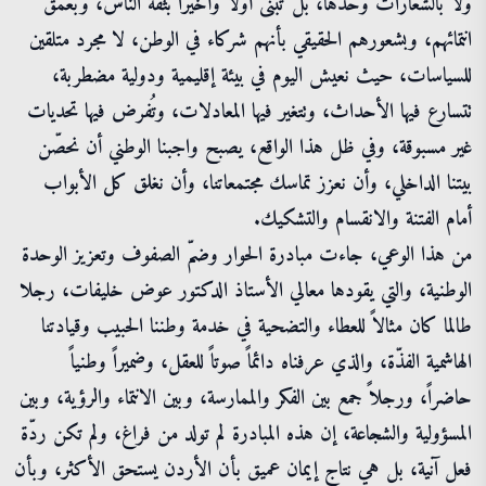
ولا بالشعارات وحدها، بل تُبنى أولاً وأخيراً بثقة الناس، وبعمق
انتمائهم، وبشعورهم الحقيقي بأنهم شركاء في الوطن، لا مجرد متلقين
للسياسات، حيث نعيش اليوم في بيئة إقليمية ودولية مضطربة،
تتسارع فيها الأحداث، وتتغير فيها المعادلات، وتُفرض فيها تحديات
غير مسبوقة، وفي ظل هذا الواقع، يصبح واجبنا الوطني أن نحصّن
بيتنا الداخلي، وأن نعزز تماسك مجتمعاتنا، وأن نغلق كل الأبواب
أمام الفتنة والانقسام والتشكيك.
من هذا الوعي، جاءت مبادرة الحوار وضمّ الصفوف وتعزيز الوحدة
الوطنية، والتي يقودها معالي الأستاذ الدكتور عوض خليفات، رجلا
طالما كان مثالاً للعطاء والتضحية في خدمة وطننا الحبيب وقيادتنا
الهاشمية الفذّة، والذي عرفناه دائماً صوتاً للعقل، وضميراً وطنياً
حاضراً، ورجلاً جمع بين الفكر والممارسة، وبين الانتماء والرؤية، وبين
المسؤولية والشجاعة، إن هذه المبادرة لم تولد من فراغ، ولم تكن ردّة
فعل آنية، بل هي نتاج إيمان عميق بأن الأردن يستحق الأكثر، وبأن