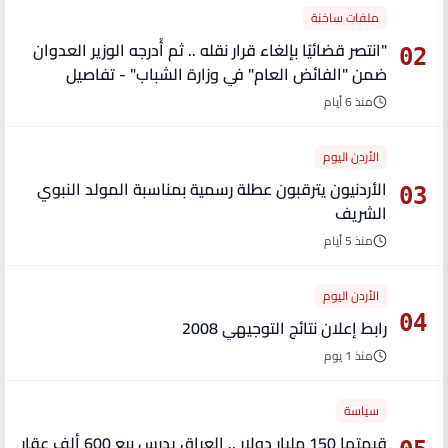
ملفات ساخنة
"انتصر قضائيًا بإلغاء قرار نقله .. ثم أُدرجه الوزير العدوان
02
ضمن "الفائض العام" في وزارة الشباب" - تفاصيل
منذ 6 أيام
الأردن اليوم
الأردنيون يترقبون عطلة رسمية بمناسبة المولد النبوي
03
الشريف
منذ 5 أيام
الأردن اليوم
04
رابط إعلان نتائج التوجيهي 2008
منذ 1 يوم
سياسة
قيمتها 150 مليار دولار .. العراق يدرس بيع 600 ألف عقار