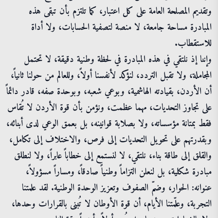
وتقديم المصلحة العامة على كل اعتبار، كما تلتزم بأن تبقى هذه
المبادرة مساحة جامعة، لا منصة لتصفية الحسابات، ولا أداة
للاستقطاب.
وإننا إذ نلتقي في هذه المبادرة في لحظة وطنية دقيقة، لا تحتمل
المجاملة، ولا تقبل التردد، لنؤكد لأنفسنا أولاً، وللعالم من حولنا ثانياً،
أن الأردن، بقيادته الهاشمية، وبوعي شعبه، وبوحدة صفه، قادر دائماً
على تجاوز التحديات، مهما عظمت، ونؤمن بأن قوة الأردن لا تُقاس
فقط بمتانة مؤسساته، ولا بصلابة قوانينه، بل بعمق الوعي لدى أبنائه،
وبقدرتهم على تحويل التحديات إلى فرص، والاختلاف إلى تكامل،
والقلق إلى طاقة بناء، نلتقي، لا لنستمع إلى خطاباً عابراً، ولا لنطلق
مبادرة شكلية، بل لنعلن التزاماً وطنياً صادقاً، ومساراً مسؤولاً،
عنوانه: الحوار، وضمّ الصفوف وتعزيز الوحدة الوطنية. لقد علمتنا
التجربة، وعلّمتنا الأيام، أن قوة الأوطان لا تُبنى بالقرارات وحدها،