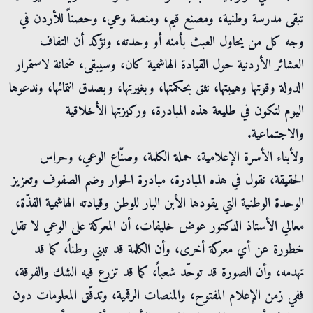
تبقى مدرسة وطنية، ومصنع قيم، ومنصة وعي، وحصناً للأردن في
وجه كل من يحاول العبث بأمنه أو وحدته، ونؤكد أن التفاف
العشائر الأردنية حول القيادة الهاشمية كان، وسيبقى، ضمانة لاستمرار
الدولة وقوتها وهيبتها، نثق بحكمتها، وبغيرتها، وبصدق انتمائها، وندعوها
اليوم لتكون في طليعة هذه المبادرة، وركيزتها الأخلاقية
والاجتماعية.
ولأبناء الأسرة الإعلامية، حملة الكلمة، وصنّاع الوعي، وحراس
الحقيقة، نقول في هذه المبادرة، مبادرة الحوار وضم الصفوف وتعزيز
الوحدة الوطنية التي يقودها الأبن البار للوطن وقيادته الهاشمية الفذّة،
معالي الأستاذ الدكتور عوض خليفات، أن المعركة على الوعي لا تقل
خطورة عن أي معركة أخرى، وأن الكلمة قد تبني وطناً، كما قد
تهدمه، وأن الصورة قد توحّد شعباً، كما قد تزرع فيه الشك والفرقة،
ففي زمن الإعلام المفتوح، والمنصات الرقمية، وتدفّق المعلومات دون