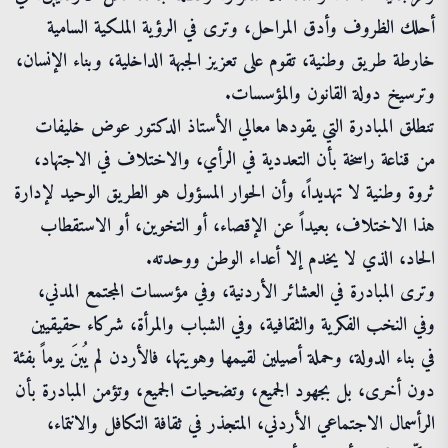
أحلك الظروف وأدق المراحل، وترى في الرؤية الملكية السامية
خارطة طريق وطنية، تقوم على تعزيز الجبهة الداخلية، وبناء الإنسان،
وترسيخ دولة القانون والمؤسسات.
تنطلق المبادرة التي يقودها معالي الأستاذ الدكتور عوض خليفات
من قناعة راسخة بأن التعددية في الرأي، والاختلاف في الاجتهاد،
ثروة وطنية لا تهديداً، وأن الحوار المسؤول هو الطريق الوحيد لإدارة
هذا الاختلاف، بعيداً عن الإقصاء، أو التخوين، أو الاستقطاب
الحاد، الذي لا يخدم إلا أعداء الوطن ووحدته.
وترى المبادرة في العشائر الأردنية، وفي مؤسسات المجتمع المدني،
وفي النخب الفكرية والثقافية، وفي الشباب والمرأة، شركاء حقيقيين
في بناء الدولة، وحملة أصيلين لقيمها وهويتها، فالأردن لم يُبنَ يوماً بفئة
دون أخرى، بل بجهود الجميع، وتضحيات الجميع، وتؤمن المبادرة بأن
الرأسمال الاجتماعي الأردني، المتجذر في ثقافة التكافل والانتماء،