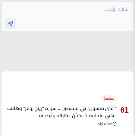
الأكثر قراءة
سياسة
"أغنى متسول" في فلسطين .. سيارة "رينج روفر" وهاتف
01
ذهبي وتحقيقات بشأن عقاراته وأرصدته
منذ 6 أيام