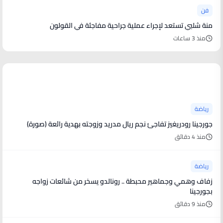
فن
منة شلبي تستعد لإجراء عملية جراحية مفاجئة في القولون
منذ 3 ساعات
أخبار رياضية
رياضة
جورجينا رودريغيز تفاجئ نجم ريال مدريد وزوجته بهدية رائعة (صورة)
منذ 4 دقائق
رياضة
زفاف وهمي وجماهير محبطة .. رونالدو يسخر من شائعات زواجه
بجورجينا
منذ 9 دقائق