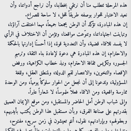
هذه المرحلة تتطلب منا أن نرتقي بخطابنا، وأن نراجع أدواتنا، وأن
نعيد الاعتبار للحوار بوصفه طريقاً للحل، لا ساحة للصراع.
إن هذه المبادرة، تؤكد أن الوطن يجمعنا جميعاً، مهما اختلفت آراؤنا،
وتباينت اجتهاداتنا، وتنوّعت مواقعنا، وتؤمن أن الاختلاف في الرأي
لا يفسد للانتماء قضية، وأن التعددية قوة، إذا أحسنّا إدارتها بالحكمة
والاحترام، إن هذه المبادرة هي دعوة لإعادة بناء الثقة، وترميم
الجسور، وتكريس ثقافة الاحترام، ونبذ خطاب الكراهية، ورفض
الإقصاء والتخوين، والانتصار لقيم الدولة، ولمنطق العقل، وللغة
المسؤولية، وتدعونا إلى أن نجعل من الحوار سلوكاً يومياً، ومن الوحدة
ممارسة واقعية، ومن الانتماء فعلاً ملموساً، لا شعاراً عابراً.
وإلى شباب الوطن أمل الحاضر والمستقبل، ومن موقع الإيمان العميق
بقدرتهم على صناعة الفرق، وبأن مستقبل هذا الوطن يُكتب بأيديهم،
وبعقولهم، وبإرادتهم، نقول، أنتم تعيشون في زمن سريع، مفتوح،
متداخل، مليء بالفرص كما هو مليء بالتحديات، عالمٌ تصل فيه الفكرة