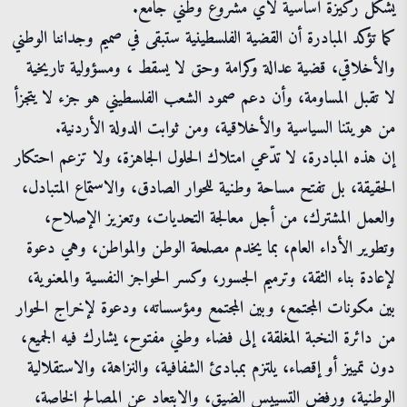
يشكّل ركيزة أساسية لأي مشروع وطني جامع.
كما تؤكد المبادرة أن القضية الفلسطينية ستبقى في صميم وجداننا الوطني
والأخلاقي، قضية عدالة وكرامة وحق لا يسقط ، ومسؤولية تاريخية
لا تقبل المساومة، وأن دعم صمود الشعب الفلسطيني هو جزء لا يتجزأ
من هويتنا السياسية والأخلاقية، ومن ثوابت الدولة الأردنية.
إن هذه المبادرة، لا تدّعي امتلاك الحلول الجاهزة، ولا تزعم احتكار
الحقيقة، بل تفتح مساحة وطنية للحوار الصادق، والاستماع المتبادل،
والعمل المشترك، من أجل معالجة التحديات، وتعزيز الإصلاح،
وتطوير الأداء العام، بما يخدم مصلحة الوطن والمواطن، وهي دعوة
لإعادة بناء الثقة، وترميم الجسور، وكسر الحواجز النفسية والمعنوية،
بين مكونات المجتمع، وبين المجتمع ومؤسساته، ودعوة لإخراج الحوار
من دائرة النخبة المغلقة، إلى فضاء وطني مفتوح، يشارك فيه الجميع،
دون تمييز أو إقصاء، يلتزم بمبادئ الشفافية، والنزاهة، والاستقلالية
الوطنية، ورفض التسييس الضيق، والابتعاد عن المصالح الخاصة،