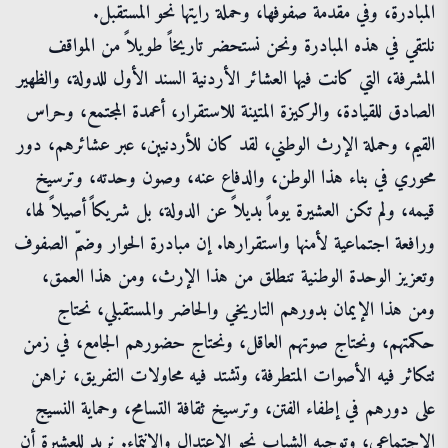
المبادرة، وفي مقدمة صفوفها، وحملة رايتها نحو المستقبل.
نلتقي في هذه المبادرة ونحن نستحضر تاريخاً طويلاً من المواقف
المشرفة، التي كانت فيها العشائر الأردنية السند الأول للدولة، والظهير
الصادق للقيادة، والركيزة المتينة للاستقرار، أعمدة المجتمع، وحراس
القيم، وحملة الإرث الوطني، لقد كان للأردنيين، عبر عشائرهم، دور
محوري في بناء هذا الوطن، والدفاع عنه، وصون وحدته، وترسيخ
قيمه، ولم تكن العشيرة يوماً بديلاً عن الدولة، بل شريكاً أصيلاً لها،
ورافعة اجتماعية لأمنها واستقرارها. إن مبادرة الحوار وضمّ الصفوف
وتعزيز الوحدة الوطنية تنطلق من هذا الإرث، ومن هذا العمق،
ومن هذا الإيمان بدورهم التاريخي والحاضر والمستقبلي، نحتاج
حكمتهم، ونحتاج صوتهم العاقل، ونحتاج حضورهم الجامع، في زمن
تتكاثر فيه الأصوات المتطرفة، وتشتد فيه محاولات التفريق، نراهن
على دورهم في إطفاء الفتن، وترسيخ ثقافة التسامح، وحماية النسيج
الاجتماعي، وتوجيه الشباب نحو الاعتدال والانتماء. نريد للعشيرة أن