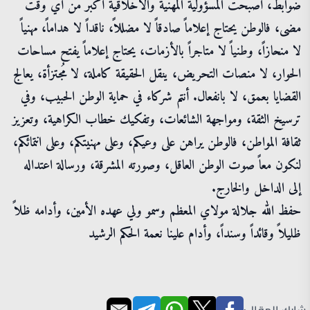
ضوابط، أصبحت المسؤولية المهنية والأخلاقية أكبر من أي وقت
مضى، فالوطن يحتاج إعلاماً صادقاً لا مضللاً، ناقداً لا هداماً، مهنياً
لا منحازاً، وطنياً لا متاجراً بالأزمات، يحتاج إعلاماً يفتح مساحات
الحوار، لا منصات التحريض، ينقل الحقيقة كاملة، لا مُجتزأة، يعالج
القضايا بعمق، لا بانفعال. أنتم شركاء في حماية الوطن الحبيب، وفي
ترسيخ الثقة، ومواجهة الشائعات، وتفكيك خطاب الكراهية، وتعزيز
ثقافة المواطن، فالوطن يراهن على وعيكم، وعلى مهنيتكم، وعلى انتمائكم،
لنكون معاً صوت الوطن العاقل، وصورته المشرقة، ورسالة اعتداله
إلى الداخل والخارج.
حفظ الله جلالة مولاي المعظم وسمو ولي عهده الأمين، وأدامه ظلاً
ظليلاً وقائداً وسنداً، وأدام علينا نعمة الحكم الرشيد