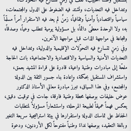
بمستقبل وطننا الحبيب، نقف في زمنٍ تتسارع فيه التحولات،
وتتداخل فيه التحديات، وتشتد فيه الضغوط على الدول والمجتمعات،
سياسياً واقتصادياً وأمنياً وثقافياً، زمنٌ لم يعد فيه الاستقرار أمراً مسلّماً
به، ولا الوحدة معطىً دائماً، بل مسؤولية يومية تتطلب وعياً، وصدقاً،
وشجاعة في مواجهة الذات قبل مواجهة الآخرين.
وفي زمنٍ تتسارع فيه التحوّلات الإقليمية والدولية، وتتداخل فيه
التحديات الأمنية والسياسية والاقتصادية والاجتماعية، باتت الحاجة
ملحّة إلى مبادرات وطنية واعية، قادرة على قراءة المشهد بعمق،
واستشراف المستقبل بحكمة، وإعادة بناء جسور الثقة بين الدولة
والمجتمع، وفي هذا السياق، تبرز مبادرة معالي الأستاذ الدكتور
عوض خليفات بوصفها محطة وطنية فارقة، جاءت في توقيت دقيق،
يعكس فهماً عميقاً لطبيعة المرحلة، واستشعاراً مسؤولاً لمتطلبات
الحفاظ على تماسك الدولة واستقرارها في بيئة استراتيجية سريعة التغير
وبالغة التعقيد، بوصفها نداءً وطنياً مفتوحاً لكل الأردنيين، ودعوة