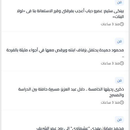
فن
بينكى سليم: عمرو دياب أعجب بفرقتى وقرر الاستعانة بنا فى «لولا
البنات»
منذ 3 ساعات
فن
محمود حميدة يحتفل بزفاف ابنته ويرقص معها في أجواء مليئة بالفرحة
..
منذ 3 ساعات
فن
ذكرى رحيلها الخامسة .. دلال عبد العزيز: مسيرة حافلة بين الدراسة
والمسرح
منذ 3 ساعات
فن
محمد رمضان يهدي "عشماوي" إلى روح عمر الشريف