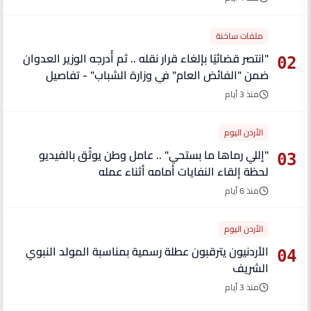
ملفات ساخنة
"انتصر قضائيًا بإلغاء قرار نقله .. ثم أُدرجه الوزير العدوان
02
ضمن "الفائض العام" في وزارة الشباب" - تفاصيل
منذ 3 أيام
الأردن اليوم
"إللي رماها ما بستحي" .. عامل وطن يوثّق بالفيديو
03
لحظة إلقاء النفايات أمامه أثناء عمله
منذ 6 أيام
الأردن اليوم
الأردنيون يترقبون عطلة رسمية بمناسبة المولد النبوي
04
الشريف
منذ 3 أيام