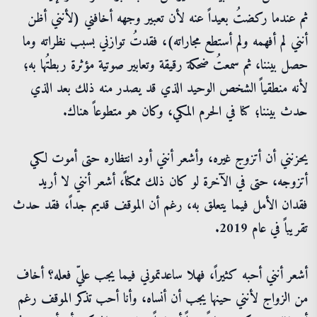
ثم عندما ركضتُ بعيداً عنه لأن تعبير وجهه أخافني (لأنني أظن
أنني لم أفهمه ولم أستطع مجاراته)، فقدتُ توازني بسبب نظراته وما
حصل بيننا، ثم سمعتُ ضحكة رقيقة وتعابير صوتية مؤثرة ربطتُها به؛
لأنه منطقياً الشخص الوحيد الذي قد يصدر منه ذلك بعد الذي
حدث بيننا؛ كنا في الحرم المكي، وكان هو متطوعاً هناك.
يحزنني أن أتزوج غيره، وأشعر أنني أود انتظاره حتى أموت لكي
أتزوجه، حتى في الآخرة لو كان ذلك ممكناً، أشعر أنني لا أريد
فقدان الأمل فيما يتعلق به، رغم أن الموقف قديم جداً، فقد حدث
تقريباً في عام 2019.
أشعر أنني أحبه كثيراً، فهلا ساعدتموني فيما يجب عليّ فعله؟ أخاف
من الزواج لأنني حينها يجب أن أنساه، وأنا أحب تذكر الموقف رغم