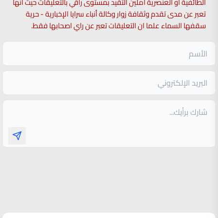
الطائفية او العنصرية آملين التقيد بمستوى راقي بالتعليقات حيث انها
تعبر عن مدى تقدم وثقافة زوار وكالة أنباء سرايا الإخبارية - حرية
سقفها السماء علما ان التعليقات تعبر عن راي اصحابها فقط.