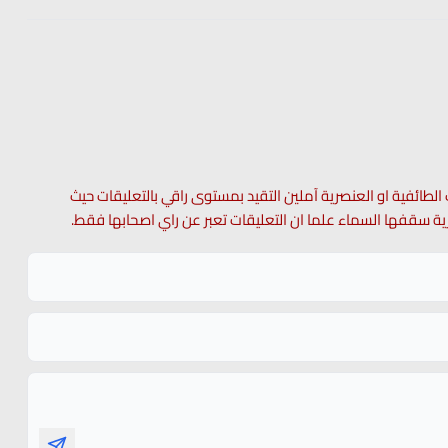
 الطائفية او العنصرية آملين التقيد بمستوى راقي بالتعليقات حيث
 حرية سقفها السماء علما ان التعليقات تعبر عن راي اصحابها فقط.