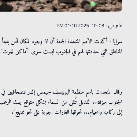
نشر في : 03-10-2025 01:10 PM
سرايا - أكدت الأمم المتحدة الجمعة أن لا وجود لمكان آمن يلجأ إل
المناطق التي حددتها لهم في الجنوب ليست سوى "أماكن للموت".
وقال المتحدث باسم منظمة اليونيسف جيمس إلدر للصحافيين في 
الجنوب مهزلة... القنابل تُلقى من السماء بشكل متوقع يبث الرع
إلى ركام، والخيام... تحرقها الغارات الجوية على نحو ممنهج".