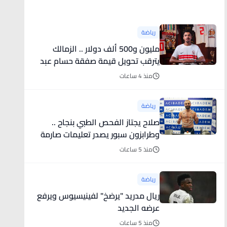
أخبار رياضية
رياضة
مليون و500 ألف دولار .. الزمالك
يترقب تحويل قيمة صفقة حسام عبد
المجيد
منذ 4 ساعات
رياضة
صلاح يجتاز الفحص الطبي بنجاح ..
وطرابزون سبور يصدر تعليمات صارمة
لجماهيره قبل استقبال النجم
منذ 5 ساعات
المصري
رياضة
ريال مدريد "يرضخ" لفينيسيوس ويرفع
عرضه الجديد
منذ 5 ساعات