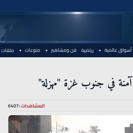
أسواق عالمية
فن ومشاهير
منوعات
رياضية
ملفات 
آمنة في جنوب غزة "مهزلة"
المشاهدات :
6407