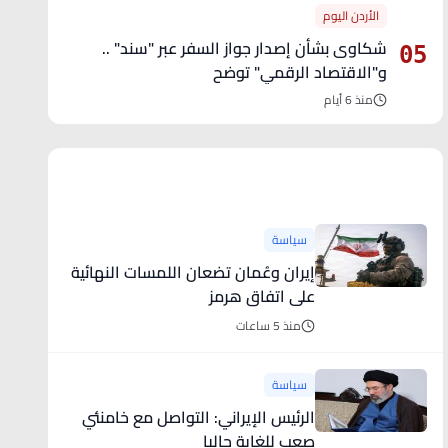
الأردن اليوم
شكاوى بشأن إصدار جواز السفر عبر "سند" ..
05
و"الاقتصاد الرقمي" توضح
منذ 6 أيام
آخر الأخبار
سياسة
إيران وعُمان تضعان اللمسات النهائية
على اتفاق هرمز
منذ 5 ساعات
سياسة
الرئيس الإيراني: التواصل مع خامنئي
صعب للغاية حاليا