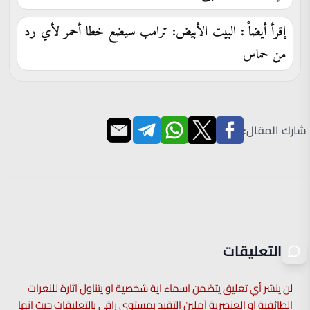
إقرأ أيضاً : البيت الأبيض: ترامب سيضع خطا أحمر لأي رد
من حماس
شارك المقال:
التعليقات
لن ينشر أي تعليق يتضمن اسماء اية شخصية او يتناول اثارة للنعرات
الطائفية او العنصرية آملين التقيد بمستوى راقي بالتعليقات حيث انها