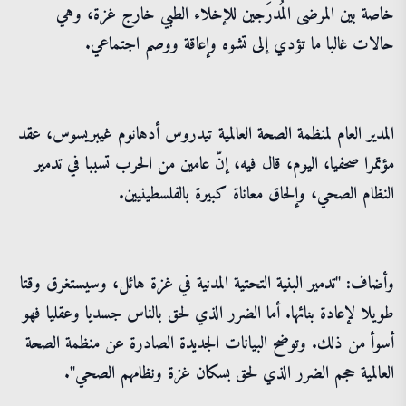
خاصة بين المرضى المُدرَجين للإخلاء الطبي خارج غزة، وهي
حالات غالبا ما تؤدي إلى تشوه وإعاقة ووصم اجتماعي.
المدير العام لمنظمة الصحة العالمية تيدروس أدهانوم غيبريسوس، عقد
مؤتمرا صحفيا، اليوم، قال فيه، إنّ عامين من الحرب تسببا في تدمير
النظام الصحي، وإلحاق معاناة كبيرة بالفلسطينيين.
وأضاف: "تدمير البنية التحتية المدنية في غزة هائل، وسيستغرق وقتا
طويلا لإعادة بنائها. أما الضرر الذي لحق بالناس جسديا وعقليا فهو
أسوأ من ذلك. وتوضح البيانات الجديدة الصادرة عن منظمة الصحة
العالمية حجم الضرر الذي لحق بسكان غزة ونظامهم الصحي".