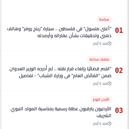
الأكثر قراءة
سياسة
"أغنى متسول" في فلسطين .. سيارة "رينج روفر" وهاتف
01
ذهبي وتحقيقات بشأن عقاراته وأرصدته
منذ 5 أيام
ملفات ساخنة
"انتصر قضائيًا بإلغاء قرار نقله .. ثم أُدرجه الوزير العدوان
02
ضمن "الفائض العام" في وزارة الشباب" - تفاصيل
منذ 5 أيام
الأردن اليوم
الأردنيون يترقبون عطلة رسمية بمناسبة المولد النبوي
03
الشريف
منذ 4 أيام