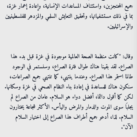
جميع المحتجزين، واستئناف المساعدات الإنسانية، وإعادة إعمار غزة،
بما في ذلك مستشفياتها، وتحقيق التعايش السلمي والمزدهر للفلسطينيين
والإسرائيليين.
وقال: "كانت منظمة الصحة العالمية موجودة في غزة قبل بدء هذا
الصراع. لقد بقينا هناك طوال فترة الصراع، وسنستمر في الوجود
طالما استمر هذا الصراع. وعندما ينتهي، كما تنتهي جميع الصراعات،
سنكون هناك للمساعدة في إعادة بناء النظام الصحي في غزة وسكانها.
لكن كما أقول دائما، أفضل دواء هو السلام. عامان من الصراع لم
يجلبَا سوى الموت والدمار والمرض واليأس. الأكثر شجاعة يختارون
السلام. لذا، أدعو جميع أطراف هذا الصراع إلى اختيار السلام
الآن".