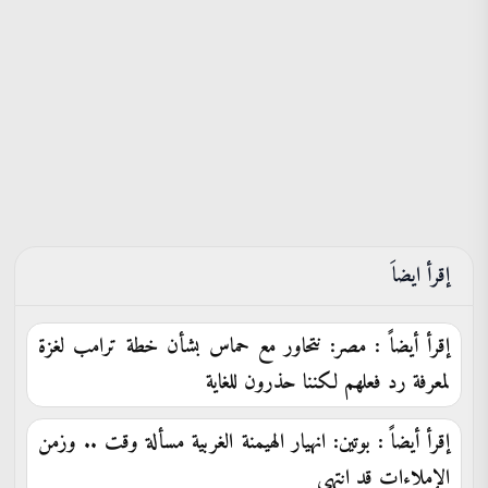
إقرأ ايضاَ
إقرأ أيضاً : مصر: نتحاور مع حماس بشأن خطة ترامب لغزة
لمعرفة رد فعلهم لكننا حذرون للغاية
إقرأ أيضاً : بوتين: انهيار الهيمنة الغربية مسألة وقت .. وزمن
الإملاءات قد انتهى