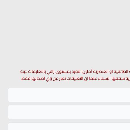
 الطائفية او العنصرية آملين التقيد بمستوى راقي بالتعليقات حيث
 حرية سقفها السماء علما ان التعليقات تعبر عن راي اصحابها فقط.