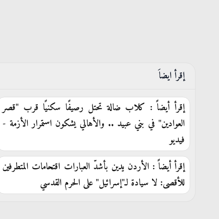
إقرأ ايضاَ
إقرأ أيضاً : كلاب ضالة تحتل رصيفًا سكنيًا قرب "قصر
العوادين" في بني عبيد .. والأهالي يشكون استمرار الأزمة -
فيديو
إقرأ أيضاً : الأردن يدين بأشدّ العبارات اقتحامات المتطرفين
للأقصى: لا سيادة لـ"إسرائيل" على الحرم القدسي