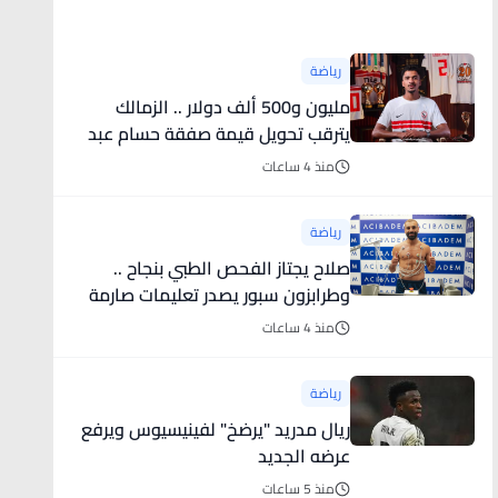
أخبار رياضية
رياضة
مليون و500 ألف دولار .. الزمالك
يترقب تحويل قيمة صفقة حسام عبد
المجيد
منذ 4 ساعات
رياضة
صلاح يجتاز الفحص الطبي بنجاح ..
وطرابزون سبور يصدر تعليمات صارمة
لجماهيره قبل استقبال النجم
منذ 4 ساعات
المصري
رياضة
ريال مدريد "يرضخ" لفينيسيوس ويرفع
عرضه الجديد
منذ 5 ساعات