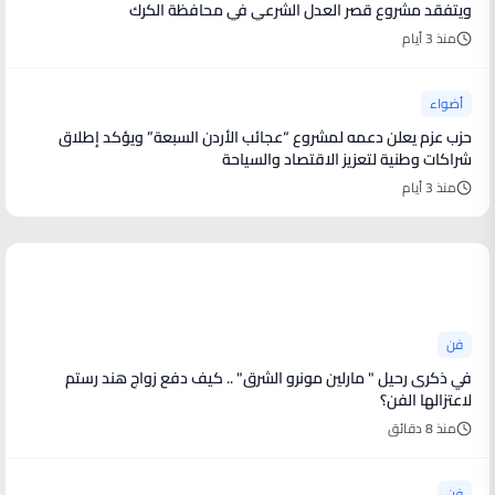
ويتفقد مشروع قصر العدل الشرعي في محافظة الكرك
منذ 3 أيام
أضواء
حزب عزم يعلن دعمه لمشروع “عجائب الأردن السبعة” ويؤكد إطلاق
شراكات وطنية لتعزيز الاقتصاد والسياحة
منذ 3 أيام
أخبار فنية
فن
في ذكرى رحيل " مارلين مونرو الشرق" .. كيف دفع زواج هند رستم
لاعتزالها الفن؟
منذ 8 دقائق
فن