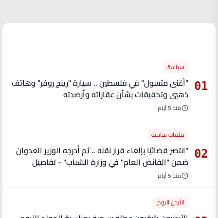
الأكثر قراءة
سياسة
"أغنى متسول" في فلسطين .. سيارة "رينج روفر" وهاتف
01
ذهبي وتحقيقات بشأن عقاراته وأرصدته
منذ 5 أيام
ملفات ساخنة
"انتصر قضائيًا بإلغاء قرار نقله .. ثم أُدرجه الوزير العدوان
02
ضمن "الفائض العام" في وزارة الشباب" - تفاصيل
منذ 5 أيام
الأردن اليوم
الأردنيون يترقبون عطلة رسمية بمناسبة المولد النبوي