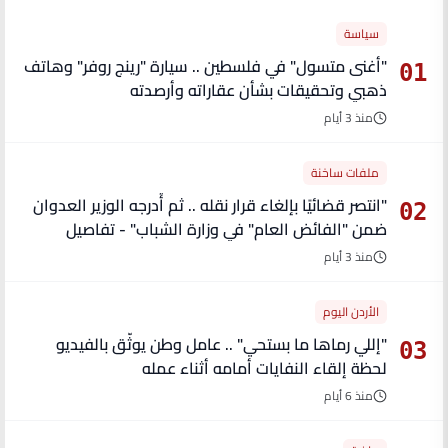
سياسة
"أغنى متسول" في فلسطين .. سيارة "رينج روفر" وهاتف
01
ذهبي وتحقيقات بشأن عقاراته وأرصدته
منذ 3 أيام
ملفات ساخنة
"انتصر قضائيًا بإلغاء قرار نقله .. ثم أُدرجه الوزير العدوان
02
ضمن "الفائض العام" في وزارة الشباب" - تفاصيل
منذ 3 أيام
الأردن اليوم
"إللي رماها ما بستحي" .. عامل وطن يوثّق بالفيديو
03
لحظة إلقاء النفايات أمامه أثناء عمله
منذ 6 أيام