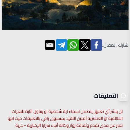
شارك المقال:
التعليقات
لن ينشر أي تعليق يتضمن اسماء اية شخصية او يتناول اثارة للنعرات
الطائفية او العنصرية آملين التقيد بمستوى راقي بالتعليقات حيث انها
تعبر عن مدى تقدم وثقافة زوار وكالة أنباء سرايا الإخبارية - حرية