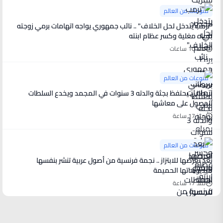
منوعات من العالم
"ترمب يتدخل لحل الخلاف" .. نائب جمهوري يواجه اتهامات برمي زوجته
بمياه مغلية وكسر عظام ابنته
منذ 10 ساعات
منوعات من العالم
بريطاني يحتفظ بجثة والدته 3 سنوات في المجمد ويخدع السلطات
للحصول على معاشها
منذ 17 ساعة
منوعات من العالم
بعد تعرضها للابتزاز .. نجمة فرنسية من أصول عربية تنشر بنفسها
فيديوهاتها الحميمة
منذ 17 ساعة