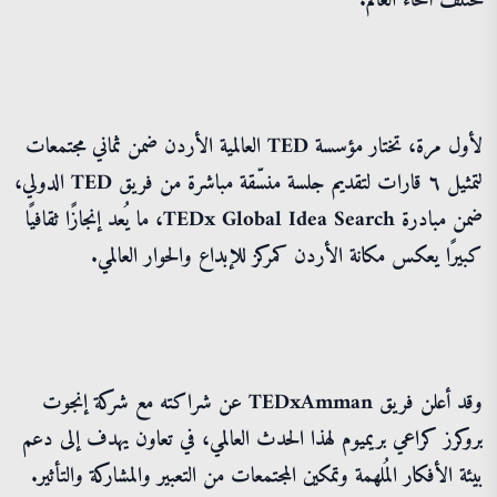
مختلف أنحاء العالم.
لأول مرة، تختار مؤسسة TED العالمية الأردن ضمن ثماني مجتمعات
لتمثيل ٦ قارات لتقديم جلسة منسّقة مباشرة من فريق TED الدولي،
ضمن مبادرة TEDx Global Idea Search، ما يُعد إنجازًا ثقافيًا
كبيرًا يعكس مكانة الأردن كمركز للإبداع والحوار العالمي.
وقد أعلن فريق TEDxAmman عن شراكته مع شركة إنجوت
بروكرز كراعي بريميوم لهذا الحدث العالمي، في تعاون يهدف إلى دعم
بيئة الأفكار المُلهمة وتمكين المجتمعات من التعبير والمشاركة والتأثير.