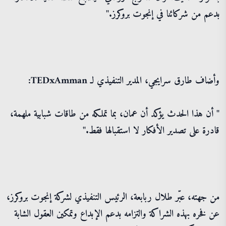
بدعم من شركائنا في إنجوت بروكرز."
وأضاف طارق سرايجي، المدير التنفيذي لـ TEDxAmman:
" أن هذا الحدث يؤكد أن عمان، بما تملكه من طاقات شبابية ملهمة،
قادرة على تصدير الأفكار لا استقبالها فقط."
من جهته، عبّر طلال ربابعة، الرئيس التنفيذي لشركة إنجوت بروكرز،
عن فخره بهذه الشراكة والتزامه بدعم الإبداع وتمكين العقول الشابة