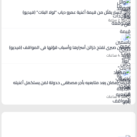
فن
وائل جسار يقلّل من قيمة أغنية عمرو دياب "لولا البنات" (فيديو)
منذ 2 ساعة
فن
ياسمين صبري تفتح خزائن أسرارها وأسباب قوّتها في المواقف (فيديو)
منذ 4 ساعات
فن
محمد رمضان يعِد متابعيه بأجر مصطفى حدوتة لمَن يستكمل أغنيته
الجديدة
منذ 4 ساعات
أخبار رياضية