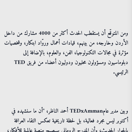
ومن المتوقّع أن يستقطب الحدث أكثر من 4000 مشارك من داخل
الأردن وخارجه، من بينهم، قيادات أعمال وروّاد ابتكار، وشخصيات
مؤثرة في مجالات التكنولوجيا، الفن، والعلوم، بالإضافة إلى
دبلوماسيون ومسؤولون محليون ودوليون أعضاء من فريق TED
الرئيسي.
وبين مدير عامTEDxAmman أحمد الناظر، "أن ما سنشهده في
أكتوبر ليس مجرد فعالية، بل لحظة تاريخية تعكس التقاء العراقة
بالحوار الحديث، وأن المدرج الروماني سيصبح منصة عالمية للأفكار،