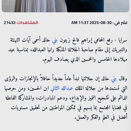
نشر في : 30-08-2025 11:37 AM
المشاهدات :
21432
سرايا - رفع المحامي إبراهيم فالح زيتون
بني
خالد أسمى آيات التهنئة
والتبريك إلى مقام صاحبة الجلالة الملكة رانيا العبدالله، بمناسبة عيد
ميلادها الخامس والخمسين الذي يصادف اليوم.
وقال
بني
خالد إن جلالتها تبدأ عاماً جديداً حافلاً بالإنجازات والرؤى
التي تستمدها من جلالة الملك
عبدالله
الثاني
ابن الحسين، ومن حرصها
الدائم على تشجيع التميز والإبداع، ودعم المبادرات، والمشاركة الفاعلة
في قضايا المجتمع بما يسهم في تمكين المواطنين من تحقيق مستويات
أفضل في العلم والفكر والعمل.