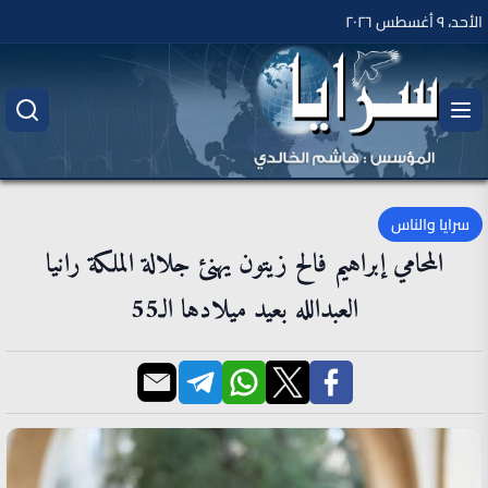
الأحد، ٩ أغسطس ٢٠٢٦
سرايا والناس
المحامي إبراهيم فالح زيتون يهنئ جلالة الملكة رانيا
العبدالله بعيد ميلادها الـ55