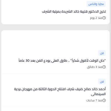
سرايا والناس
تخرج الدكتور قتيبة خالد الشريدة بمرتبة الشرف
منذ 2 يوم
أخبار فنية
فن
"حان الوقت لأقول شكراً" .. طارق العلي يودع الفن بعد 30 عاماً
منذ 3 دقائق
فن
أحمد خالد صالح ضيف شرف افتتاح الدورة الثالثة من مهرجان بردية
السينمائى
منذ 7 ساعات