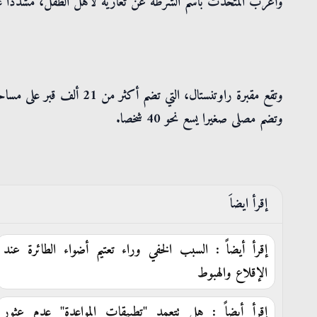
وأعرب المتحدث باسم الشرطة عن تعازيه لأهل الطفل، مشددا على
وتضم مصلى صغيرا يسع نحو 40 شخصا.
إقرأ ايضاَ
إقرأ أيضاً : السبب الخفي وراء تعتيم أضواء الطائرة عند
الإقلاع والهبوط
إقرأ أيضاً : هل تتعمد "تطبيقات المواعدة" عدم عثور