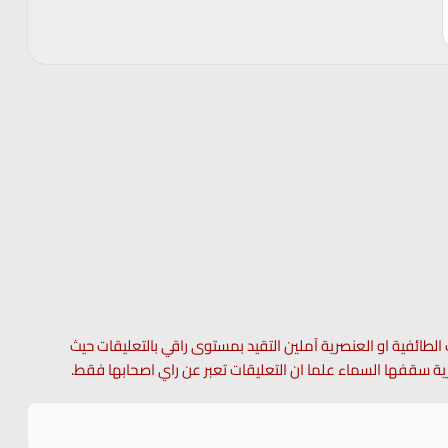
 الطائفية او العنصرية آملين التقيد بمستوى راقي بالتعليقات حيث
 حرية سقفها السماء علما ان التعليقات تعبر عن راي اصحابها فقط.