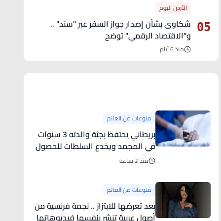
الأردن اليوم
شكاوى بشأن إصدار جواز السفر عبر "سند" ..
05
و"الاقتصاد الرقمي" توضح
منذ 6 أيام
آخر الأخبار
منوعات من العالم
بريطاني يحتفظ بجثة والدته 3 سنوات
في المجمد ويخدع السلطات للحصول
على معاشها
منذ 2 ساعة
منوعات من العالم
بعد تعرضها للابتزاز .. نجمة فرنسية من
أصول عربية تنشر بنفسها فيديوهاتها