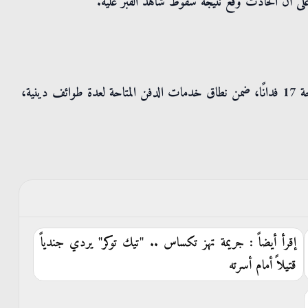
 أن الحادث وقع نتيجة سقوط شاهد القبر عليه.
وتقع مقبرة راوتنستال، التي تضم أكثر من 21 ألف قبر على مساحة 17 فدانًا، ضمن نطاق خدمات الدفن المتاحة لعدة طوائف دينية،
إقرأ أيضاً : جريمة تهز تكساس .. "تيك توكر" يردي جندياً
قتيلاً أمام أسرته