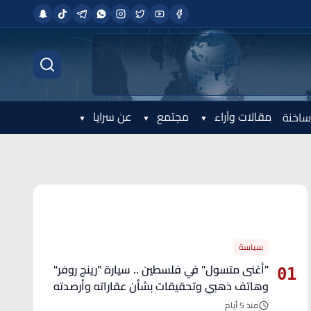
مقالات وآراء
مجتمع
عن سرايا
ساخنة
الأكثر قراءة
سياسة
"أغنى متسول" في فلسطين .. سيارة "رينج روفر"
01
وهاتف ذهبي وتحقيقات بشأن عقاراته وأرصدته
منذ 5 أيام