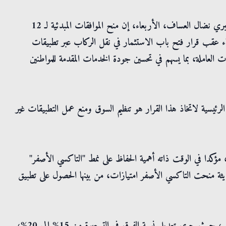
سرايا - قال مستشار ملف تطبيقات النقل الذكية في هيئة النقل البري نضال العساف، الأربعاء، إن منح الموافقات المبدئية لـ 12
ء عقب قرار فتح باب الاستثمار في نقل الركاب عبر تطبيقات
ت العاملة، بما يسهم في تحسين جودة الخدمات المقدمة للمواطنين
ئيسية لاتخاذ هذا القرار هو تنظيم السوق ومنع عمل التطبيقات غير
، مؤكدا في الوقت ذاته أهمية الحفاظ على نمط "التاكسي الأصفر"
حديثة منحت التاكسي الأصفر امتيازات، من بينها الحصول على تطبيق
وأضاف أن النظام الجديد شدد على ضرورة الفصل بين أنماط النقل، حيث جرى تعديل نسبة الفرق في التسعيرة من 15% إلى 20%،