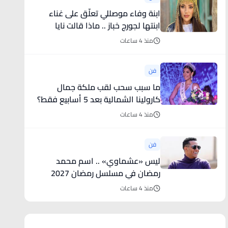
ابنة وفاء موصللي تعلّق على غناء
ابنتها لجورج خباز .. ماذا قالت نايا
الأندلس؟
منذ 4 ساعات
فن
ما سبب سحب لقب ملكة جمال
كارولينا الشمالية بعد 5 أسابيع فقط؟
منذ 4 ساعات
فن
ليس «عشماوي» .. اسم محمد
رمضان في مسلسل رمضان 2027
منذ 4 ساعات