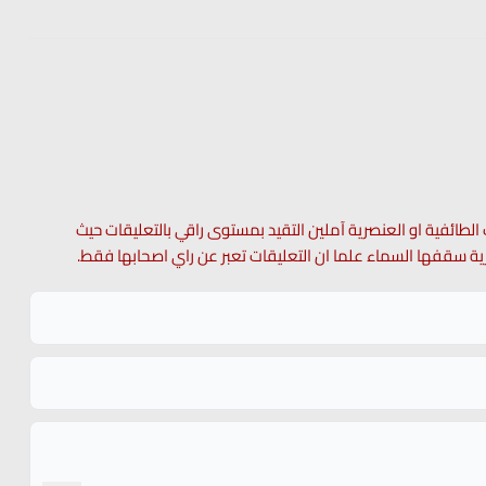
 الطائفية او العنصرية آملين التقيد بمستوى راقي بالتعليقات حيث
 حرية سقفها السماء علما ان التعليقات تعبر عن راي اصحابها فقط.