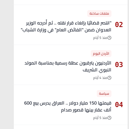
ملفات ساخنة
"انتصر قضائيًا بإلغاء قرار نقله .. ثم أُدرجه الوزير
02
العدوان ضمن "الفائض العام" في وزارة الشباب"
- تفاصيل
منذ 5 أيام
الأردن اليوم
الأردنيون يترقبون عطلة رسمية بمناسبة المولد
03
النبوي الشريف
منذ 4 أيام
سياسة
قيمتها 150 مليار دولار .. العراق يدرس بيع 600
04
ألف عقار بينها قصور صدام
منذ 5 أيام