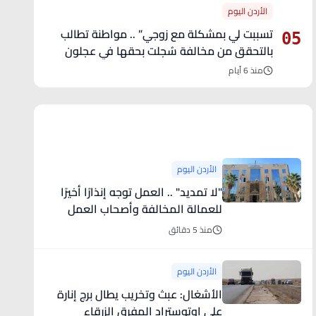
الأردن اليوم
تسببت لي بمشكلة مع زوجي” .. مواطنة تطالب
05
بالتحقق من مخالفة سُجلت بحقها في عجلون
منذ 6 أيام
آخر الأخبار
الأردن اليوم
"لا تمديد" .. العمل توجه إنذارًا أخيرًا
للعمالة المخالفة وأصحاب العمل
منذ 5 دقائق
الأردن اليوم
الأشغال: عبث وتخريب يطال برج إنارة
على اوتوستراد المفرق الزرقاء