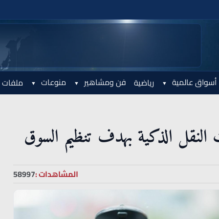
أسواق عالمية
فن ومشاهير
منوعات
رياضية
ملفات 
المشاهدات :
58997