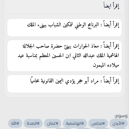
إقرأ ايضاَ
إقرأ أيضاً : البرنامج الوطني لتمكين الشباب يهنىء الملك
إقرأ أيضاً : معاذ الحوارات يهنئ حضرة صاحب الجلالة
الهاشمية الملك عبدالله الثاني ابن الحسين المعظم بمناسبة عيد
ميلاده الميمون
إقرأ أيضاً : مراد أبو حجر يؤدي اليمين القانونية محاميًا
وسوم:
#الأردن
#مجلس
#الهاشمية
#عُمان
#الصحة
#الله