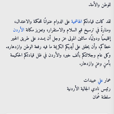
للوطن والأمة.
لقد كانت قيادتكم
الهاشمية
على الدوام عنوانًا للحكمة والاعتدال،
ومنارةً في ترسيخ قيم السلام والاستقرار، وتعزيز مكانة
الأردن
إقليميًا ودوليًا، سائلين المولى عز وجل أن يسدد على طريق الخير
خطاكم، وأن يحقق على أيديكم الكريمة ما فيه رفعة الوطن وازدهاره.
وكل عام وجلالتكم بألف خير، والأردن في ظل قيادتكم الحكيمة
بأمنٍ وعزٍ وازدهار.
عمار
علي
عبيدات
رئيس نادي الجالية الأردنية
سلطنة عُمان