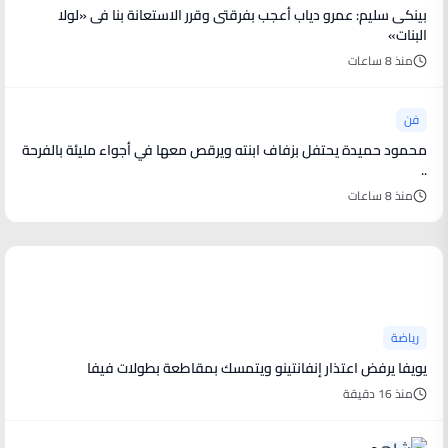
بينكى سليم: عمرو دياب أعجب بفرقتى وقرر الاستعانة بنا فى «لولا
البنات»
منذ 8 ساعات
فن
محمود حميدة يحتفل بزفاف ابنته ويرقص معها في أجواء مليئة بالفرحة
..
منذ 8 ساعات
أخبار رياضية
رياضة
يويفا يرفض اعتذار إنفانتينو ويتمسك بمقاطعة بطولات فيفا
منذ 16 دقيقة