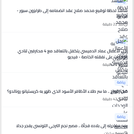
رياضة
شاهد لحظة توقيع محمد صلاح عقد انضمامه إلى طرابزون سبور -
فيديو
منذ 22 دقيقة
رياضة
رجل الأعمال عماد الدميسي يتكفل بالتعاقد مع 4 محترفين لنادي
الوحدات على نفقته الخاصة - فيديو
منذ 26 دقيقة
رياضة
قبل الزواج .. ما سر طلاء الأظافر الأسود الذي ظهر به كريستيانو رونالدو؟
منذ 42 دقيقة
رياضة
بعد مغادرته إلى بلاده فجأة .. مصير نجم الترجي التونسي يفجر جدلا
منذ 8 ساعات