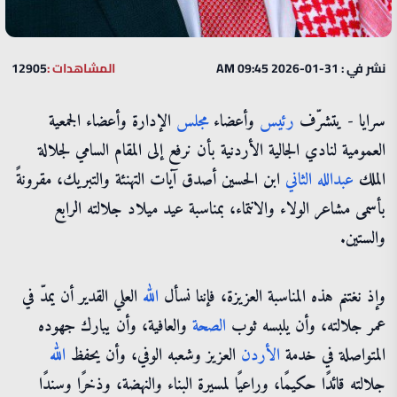
نشر في : 31-01-2026 09:45 AM
المشاهدات :
12905
سرايا - يتشرّف
رئيس
وأعضاء
مجلس
الإدارة وأعضاء الجمعية
العمومية لنادي الجالية الأردنية بأن نرفع إلى المقام السامي لجلالة
الملك
عبدالله
الثاني
ابن الحسين أصدق آيات التهنئة والتبريك، مقرونةً
بأسمى مشاعر الولاء والانتماء، بمناسبة عيد ميلاد جلالته الرابع
والستين.
وإذ نغتنم هذه المناسبة العزيزة، فإننا نسأل
الله
العلي القدير أن يمدّ في
عمر جلالته، وأن يلبسه ثوب
الصحة
والعافية، وأن يبارك جهوده
المتواصلة في خدمة
الأردن
العزيز وشعبه الوفي، وأن يحفظ
الله
جلالته قائدًا حكيمًا، وراعيًا لمسيرة البناء والنهضة، وذخرًا وسندًا