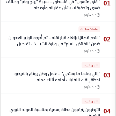
"أغنى متسول" في فلسطين .. سيارة "رينج روفر" وهاتف
01
ذهبي وتحقيقات بشأن عقاراته وأرصدته
منذ 4 أيام
ملفات ساخنة
"انتصر قضائيًا بإلغاء قرار نقله .. ثم أُدرجه الوزير العدوان
02
ضمن "الفائض العام" في وزارة الشباب" - تفاصيل
منذ 3 أيام
الأردن اليوم
"إللي رماها ما بستحي" .. عامل وطن يوثّق بالفيديو
03
لحظة إلقاء النفايات أمامه أثناء عمله
منذ 6 أيام
الأردن اليوم
الأردنيون يترقبون عطلة رسمية بمناسبة المولد النبوي
04
الشريف