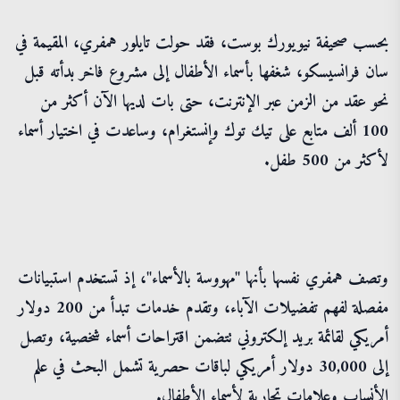
بحسب صحيفة نيويورك بوست، فقد حولت تايلور همفري، المقيمة في
سان فرانسيسكو، شغفها بأسماء الأطفال إلى مشروع فاخر بدأته قبل
نحو عقد من الزمن عبر الإنترنت، حتى بات لديها الآن أكثر من
100 ألف متابع على تيك توك وإنستغرام، وساعدت في اختيار أسماء
لأكثر من 500 طفل.
وتصف همفري نفسها بأنها "مهووسة بالأسماء"، إذ تستخدم استبيانات
مفصلة لفهم تفضيلات الآباء، وتقدم خدمات تبدأ من 200 دولار
أمريكي لقائمة بريد إلكتروني تتضمن اقتراحات أسماء شخصية، وتصل
إلى 30,000 دولار أمريكي لباقات حصرية تشمل البحث في علم
الأنساب وعلامات تجارية لأسماء الأطفال.