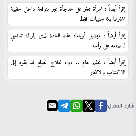
إقرأ أيضاً : امرأة تعثر على مفاجأة غير متوقعة داخل حقيبة
اشترتها بـ6 جنيهات فقط
إقرأ أيضاً : ميشيل أوباما: هذه العادة لدى باراك تدفعني
لـ"صفعه على رأسه"
إقرأ أيضاً : تحذير هام .. دواء لعلاج الصلع قد يقود إلى
الاكتئاب والانتحار
شارك المقال: