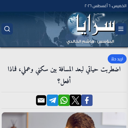
الخميس، ٦ أغسطس ٢٠٢٦
اريد حلاً
اضطربت حياتي لبعد المسافة بين سكني وعملي، فماذا
أفعل؟