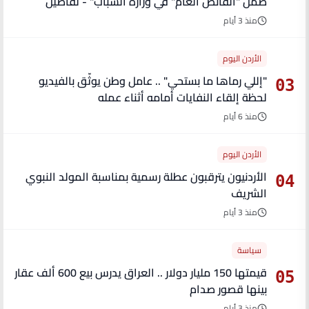
ضمن "الفائض العام" في وزارة الشباب" - تفاصيل
منذ 3 أيام
الأردن اليوم
"إللي رماها ما بستحي" .. عامل وطن يوثّق بالفيديو
03
لحظة إلقاء النفايات أمامه أثناء عمله
منذ 6 أيام
الأردن اليوم
الأردنيون يترقبون عطلة رسمية بمناسبة المولد النبوي
04
الشريف
منذ 3 أيام
سياسة
قيمتها 150 مليار دولار .. العراق يدرس بيع 600 ألف عقار
05
بينها قصور صدام
منذ 3 أيام