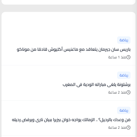
أخبار رياضية
رياضة
باريس سان جيرمان يتعاقد مع ماغنيس أكليوش قادمًا من موناكو
منذ 1 ساعة
رياضة
برشلونة يلغي مباراته الودية في المغرب
منذ 2 ساعة
رياضة
مَن وعدك بالرحيل؟ .. الزمالك يواجه خوان بيزيرا ببيان ناري ويرفض رحيله
منذ 2 ساعة