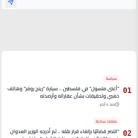
الأكثر قراءة
سياسة
"أغنى متسول" في فلسطين .. سيارة "رينج روفر" وهاتف
01
ذهبي وتحقيقات بشأن عقاراته وأرصدته
منذ 4 أيام
ملفات ساخنة
"انتصر قضائيًا بإلغاء قرار نقله .. ثم أُدرجه الوزير العدوان
02