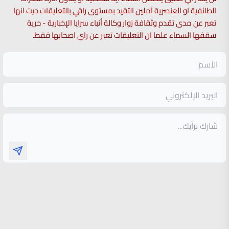
الطائفية او العنصرية آملين التقيد بمستوى راقي بالتعليقات حيث انها
تعبر عن مدى تقدم وثقافة زوار وكالة أنباء سرايا الإخبارية - حرية
سقفها السماء علما ان التعليقات تعبر عن راي اصحابها فقط.