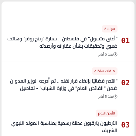
الأكثر قراءة
سياسة
"أغنى متسول" في فلسطين .. سيارة "رينج روفر" وهاتف
01
ذهبي وتحقيقات بشأن عقاراته وأرصدته
منذ 6 أيام
ملفات ساخنة
"انتصر قضائيًا بإلغاء قرار نقله .. ثم أُدرجه الوزير العدوان
02
ضمن "الفائض العام" في وزارة الشباب" - تفاصيل
منذ 5 أيام
الأردن اليوم
الأردنيون يترقبون عطلة رسمية بمناسبة المولد النبوي
03
الشريف