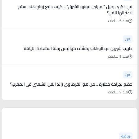
في ذكرى رحيل " مارلين مونرو الشرق" .. كيف دفع زواج هند رستم
لاعتزالها الفن؟
منذ 6 ساعات
فن
طبيب شيرين عبدالوهاب يكشف كواليس رحلة استعادة اللياقة
منذ 9 ساعات
فن
خضع لجراحة خطيرة .. من هو القرطاوي رائد الفن الشعبي في المغرب؟
منذ 9 ساعات
أخبار رياضية
رياضة