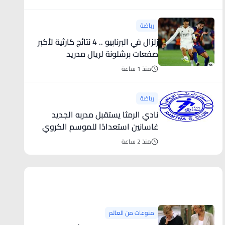
رياضة
زلزال في البرنابيو .. 4 نتائج كارثية لأكبر
صفعات برشلونة لريال مدريد
منذ 1 ساعة
رياضة
نادي الرمثا يستقبل مدربه الجديد
غاسانين استعدادًا للموسم الكروي
المقبل
منذ 2 ساعة
منوعات من العالم
منوعات من العالم