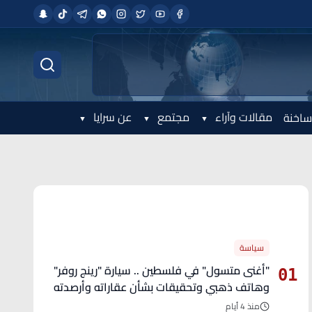
مقالات وآراء
مجتمع
عن سرايا
ساخنة
الأكثر قراءة
سياسة
"أغنى متسول" في فلسطين .. سيارة "رينج روفر"
01
وهاتف ذهبي وتحقيقات بشأن عقاراته وأرصدته
منذ 4 أيام