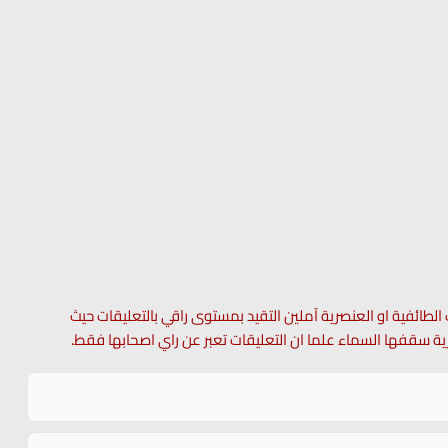
 الطائفية او العنصرية آملين التقيد بمستوى راقي بالتعليقات حيث
 حرية سقفها السماء علما ان التعليقات تعبر عن راي اصحابها فقط.