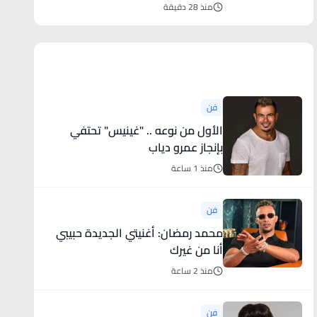
منذ 28 دقيقة
أخبار فنية
فن
الأول من نوعه .. "غينيس" تحتفي
بإنجاز عمرو دياب
منذ 1 ساعة
فن
محمد رمضان: أغنيتي الجديدة حبيبي
أنا من غيرك
منذ 2 ساعة
فن