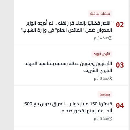
ملفات ساخنة
"انتصر قضائيًا بإلغاء قرار نقله .. ثم أُدرجه الوزير
02
العدوان ضمن "الفائض العام" في وزارة الشباب"
- تفاصيل
منذ 4 أيام
الأردن اليوم
الأردنيون يترقبون عطلة رسمية بمناسبة المولد
03
النبوي الشريف
منذ 3 أيام
سياسة
قيمتها 150 مليار دولار .. العراق يدرس بيع 600
04
ألف عقار بينها قصور صدام
منذ 3 أيام