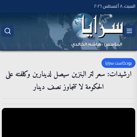
السبت، ٨ أغسطس ٢٠٢٦
بودكاست سرايا
ارشيدات: سعر لتر البنزين سيصل لدينارين وكلفته على
الحكومة لا تتجاوز نصف دينار