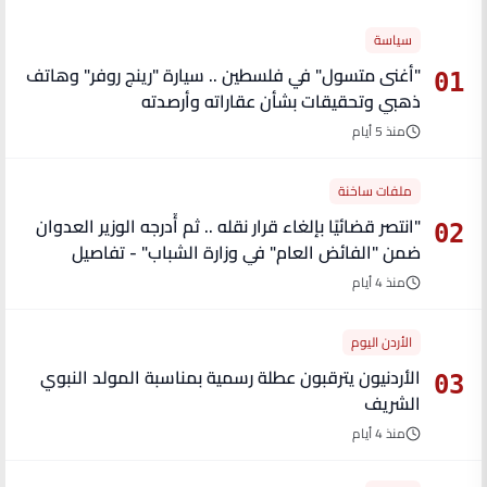
سياسة
"أغنى متسول" في فلسطين .. سيارة "رينج روفر" وهاتف
01
ذهبي وتحقيقات بشأن عقاراته وأرصدته
منذ 5 أيام
ملفات ساخنة
"انتصر قضائيًا بإلغاء قرار نقله .. ثم أُدرجه الوزير العدوان
02
ضمن "الفائض العام" في وزارة الشباب" - تفاصيل
منذ 4 أيام
الأردن اليوم
الأردنيون يترقبون عطلة رسمية بمناسبة المولد النبوي
03
الشريف
منذ 4 أيام