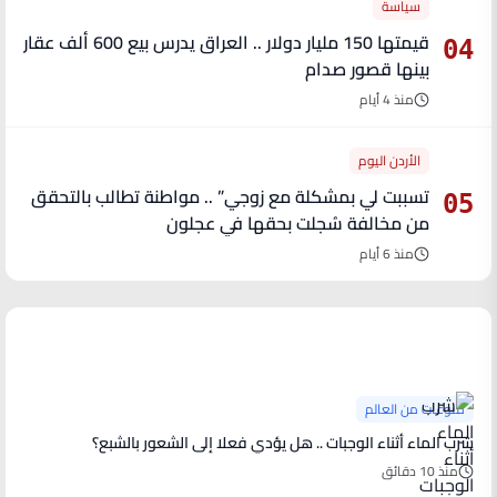
سياسة
قيمتها 150 مليار دولار .. العراق يدرس بيع 600 ألف عقار
04
بينها قصور صدام
منذ 4 أيام
الأردن اليوم
تسببت لي بمشكلة مع زوجي” .. مواطنة تطالب بالتحقق
05
من مخالفة سُجلت بحقها في عجلون
منذ 6 أيام
آخر الأخبار
منوعات من العالم
شرب الماء أثناء الوجبات .. هل يؤدي فعلا إلى الشعور بالشبع؟
منذ 10 دقائق