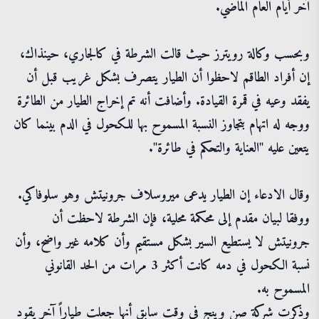
آخر أيام العام الماضي.
وبحسب وكالة رويترز حيث قالت الشرطة في كالجاري، حينذاك،
إن أفراد الطاقم لاحظوا أن الطيار يتصرف بشكل غريب قبل أن
يفقد وعيه في قمرة القيادة. وأضافت أنه تم إخراج الطيار من الطائرة
ووجه له اتهام بتجاوز النسبة المسموح بها للكحول في الدم بينما كان
يتعين عليه "العناية والتحكم في طائرة".
وقال الادعاء إن الطيار يدعى ميروسلاف جرونيتش وهو سلوفاكي.
ووفقا لبيان مقدم إلى محكمة محلية، فإن الشرطة لاحظت أن
جرونيتش لا يستطيع السير بشكل مستقيم وأن كلامه غير واضح، وأن
نسبة الكحول في دمه كانت أكثر 3 مرات من الحد القانوني
المسموح به.
وذكرت شركة صن وينج في وقت سابق أنها جعلت طياراً آخر يقود