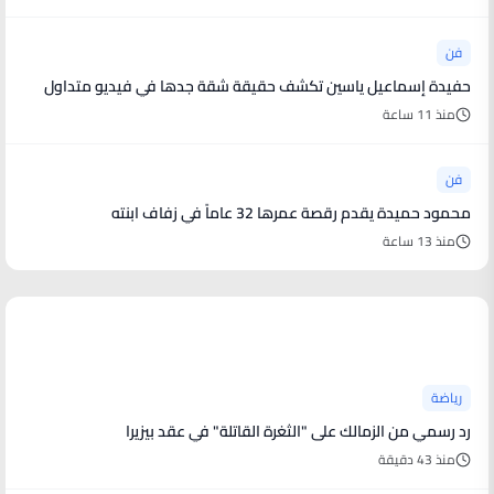
فن
حفيدة إسماعيل ياسين تكشف حقيقة شقة جدها في فيديو متداول
منذ 11 ساعة
فن
محمود حميدة يقدم رقصة عمرها 32 عاماً في زفاف ابنته
منذ 13 ساعة
أخبار رياضية
رياضة
رد رسمي من الزمالك على "الثغرة القاتلة" في عقد بيزيرا
منذ 43 دقيقة