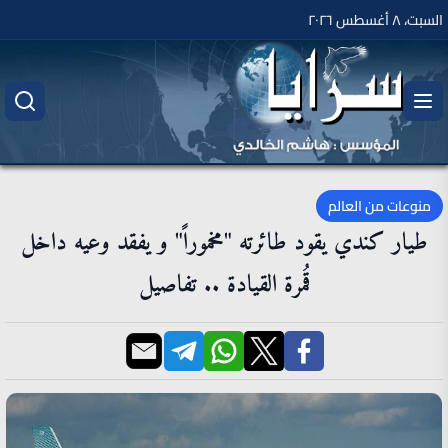
السبت، ٨ أغسطس ٢٠٢٦
منوعات من العالم
طيار كندي يقود طائرته "مخموراً" و يفقد وعيه داخل
قُمرة القيادة .. تفاصيل