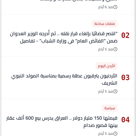
منذ 6 أيام
ملفات ساخنة
"انتصر قضائيًا بإلغاء قرار نقله .. ثم أُدرجه الوزير العدوان
02
ضمن "الفائض العام" في وزارة الشباب" - تفاصيل
منذ 5 أيام
الأردن اليوم
الأردنيون يترقبون عطلة رسمية بمناسبة المولد النبوي
03
الشريف
منذ 5 أيام
سياسة
قيمتها 150 مليار دولار .. العراق يدرس بيع 600 ألف عقار
04
بينها قصور صدام
منذ 5 أيام