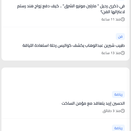
في ذكرى رحيل " مارلين مونرو الشرق" .. كيف دفع زواج هند رستم
لاعتزالها الفن؟
منذ 11 ساعة
فن
طبيب شيرين عبدالوهاب يكشف كواليس رحلة استعادة اللياقة
منذ 13 ساعة
أخبار رياضية
رياضة
الحسين إربد يتعاقد مع مؤمن الساكت
منذ 3 دقائق
رياضة