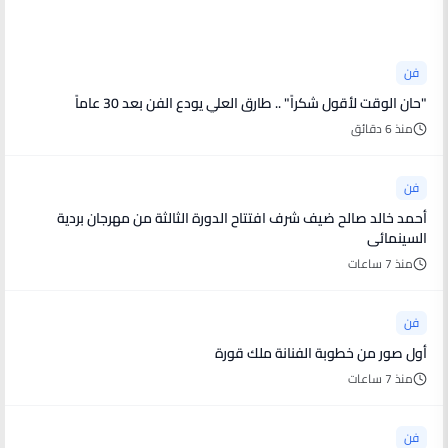
أخبار فنية
فن
"حان الوقت لأقول شكراً" .. طارق العلي يودع الفن بعد 30 عاماً
منذ 6 دقائق
فن
أحمد خالد صالح ضيف شرف افتتاح الدورة الثالثة من مهرجان بردية
السينمائى
منذ 7 ساعات
فن
أول صور من خطوبة الفنانة ملك قورة
منذ 7 ساعات
فن