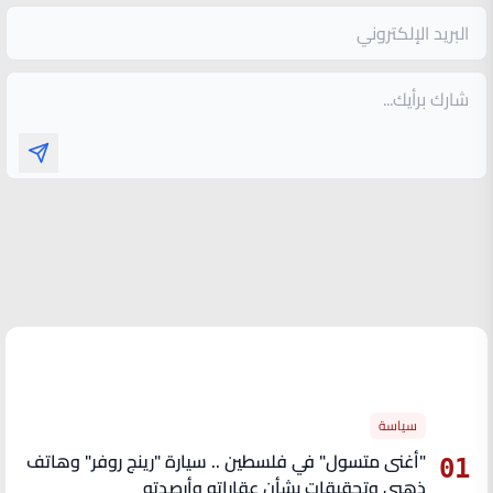
الأكثر قراءة
سياسة
"أغنى متسول" في فلسطين .. سيارة "رينج روفر" وهاتف
01
ذهبي وتحقيقات بشأن عقاراته وأرصدته