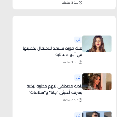
التوريد
منذ 3 ساعات
أخبار فنية
فن
ملك قورة تستعد للاحتفال بخطبتها
في أجواء عائلية
منذ 1 ساعة
فن
نادية مصطفى تتهم مطربة تركية
بسرقة أغنيتَي "جانا" و"سلامات"
منذ 2 ساعة
فن