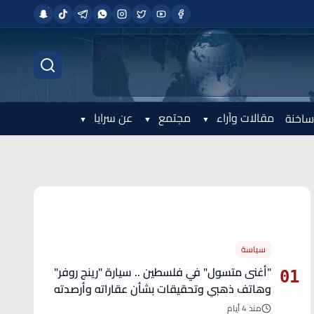
مقالات وآراء
مجتمع
عن سرايا
ساخنة
الأكثر قراءة
سياسة
"أغنى متسول" في فلسطين .. سيارة "رينج روفر"
01
وهاتف ذهبي وتحقيقات بشأن عقاراته وأرصدته
منذ 4 أيام