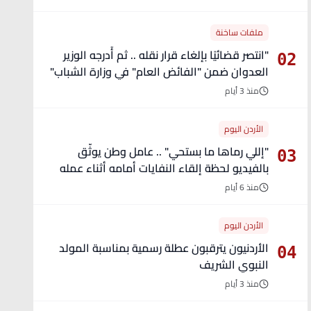
ملفات ساخنة
"انتصر قضائيًا بإلغاء قرار نقله .. ثم أُدرجه الوزير
02
العدوان ضمن "الفائض العام" في وزارة الشباب"
- تفاصيل
منذ 3 أيام
الأردن اليوم
"إللي رماها ما بستحي" .. عامل وطن يوثّق
03
بالفيديو لحظة إلقاء النفايات أمامه أثناء عمله
منذ 6 أيام
الأردن اليوم
الأردنيون يترقبون عطلة رسمية بمناسبة المولد
04
النبوي الشريف
منذ 3 أيام