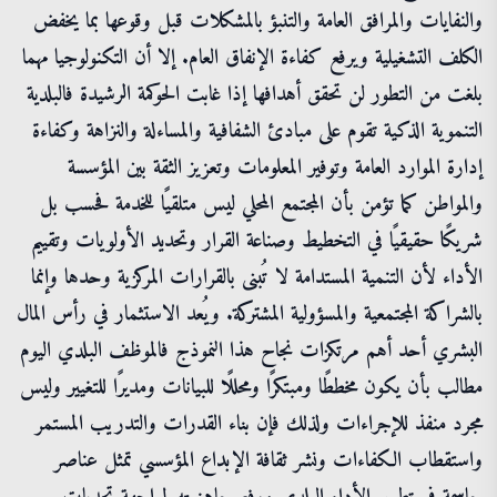
والنفايات والمرافق العامة والتنبؤ بالمشكلات قبل وقوعها بما يخفض
الكلف التشغيلية ويرفع كفاءة الإنفاق العام. إلا أن التكنولوجيا مهما
بلغت من التطور لن تحقق أهدافها إذا غابت الحوكمة الرشيدة فالبلدية
التنموية الذكية تقوم على مبادئ الشفافية والمساءلة والنزاهة وكفاءة
إدارة الموارد العامة وتوفير المعلومات وتعزيز الثقة بين المؤسسة
والمواطن كما تؤمن بأن المجتمع المحلي ليس متلقيًا للخدمة فحسب بل
شريكًا حقيقيًا في التخطيط وصناعة القرار وتحديد الأولويات وتقييم
الأداء لأن التنمية المستدامة لا تُبنى بالقرارات المركزية وحدها وإنما
بالشراكة المجتمعية والمسؤولية المشتركة. ويُعد الاستثمار في رأس المال
البشري أحد أهم مرتكزات نجاح هذا النموذج فالموظف البلدي اليوم
مطالب بأن يكون مخططًا ومبتكرًا ومحللًا للبيانات ومديرًا للتغيير وليس
مجرد منفذ للإجراءات ولذلك فإن بناء القدرات والتدريب المستمر
واستقطاب الكفاءات ونشر ثقافة الإبداع المؤسسي تمثل عناصر