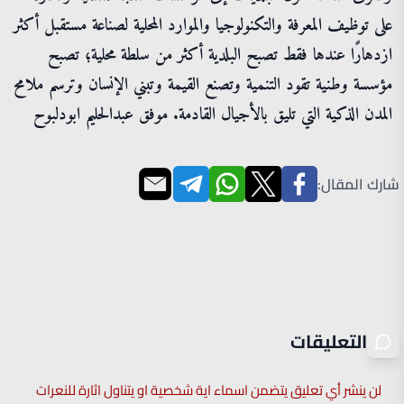
على توظيف المعرفة والتكنولوجيا والموارد المحلية لصناعة مستقبل أكثر
ازدهارًا عندها فقط تصبح البلدية أكثر من سلطة محلية؛ تصبح
مؤسسة وطنية تقود التنمية وتصنع القيمة وتبني الإنسان وترسم ملامح
المدن الذكية التي تليق بالأجيال القادمة. موفق عبدالحليم ابودلبوح
شارك المقال:
التعليقات
لن ينشر أي تعليق يتضمن اسماء اية شخصية او يتناول اثارة للنعرات