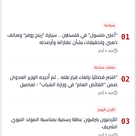
الأكثر قراءة
سياسة
"أغنى متسول" في فلسطين .. سيارة "رينج روفر" وهاتف
01
ذهبي وتحقيقات بشأن عقاراته وأرصدته
منذ 4 أيام
ملفات ساخنة
"انتصر قضائيًا بإلغاء قرار نقله .. ثم أُدرجه الوزير العدوان
02
ضمن "الفائض العام" في وزارة الشباب" - تفاصيل
منذ 4 أيام
الأردن اليوم
الأردنيون يترقبون عطلة رسمية بمناسبة المولد النبوي
03
الشريف
منذ 3 أيام