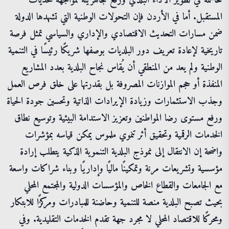
حاسمة في تطوير الأداء البلدي ورفع جاهزيته لمواجهة تحديات
المستقبل. أما في الأردن فإن التحولات الوطنية التي تشهدها الدولة
ضمن مسارات التحديث الاقتصادي والإداري والسياسي تمثل فرصة
تاريخية لإعادة تعريف دور البلديات بوصفها شريكًا رئيسًا في التنمية
الوطنية ولم يعد من المنطقي أن يُقاس نجاح البلدية بعدد المشاريع
المنفذة أو حجم الموازنات المصروفة بل بقدرتها على خلق فرص العمل
وجذب الاستثمارات وزيادة الإيرادات الذاتية وتحسين جودة الحياة
ورفع مستوى رضا المواطنين وتعزيز الاستدامة البيئية وتوسيع نطاق
الخدمات الرقمية وتحقيق أثر تنموي ملموس يمكن قياسه بمؤشرات
واضحة إن الانتقال إلى نموذج البلدية التنموية الذكية يتطلب إرادة
مؤسسية وتشريعات مرنة وتمكينًا ماليًا وإداريًا وبناء شراكات واسعة
مع الجامعات والقطاع الخاص والمؤسسات الدولية والمجتمع المحلي
بحيث تصبح البلدية منصة للتنمية وحاضنة للمبادرات ومركزًا للابتكار
ومحركًا للاقتصاد المحلي لا مجرد جهة تقدم الخدمات التقليدية. وفي