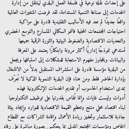
على إحداث نقلة نوعية في فلسفة العمل البلدي لينتقل من إدارة
الخدمات إلى صناعة التنمية المستدامة. لقد فرضت المتغيرات العالمية
واقعًا جديدًا لم تعد فيه الأساليب التقليدية قادرة على مواكبة
احتياجات المجتمعات المحلية فالنمو السكاني المتسارع والتوسع الحضري
والتحديات الاقتصادية والضغوط البيئية والثورة الرقمية جميعها
تستدعي نموذجًا إداريًا أكثر مرونة وابتكارًا يعتمد على المعرفة
والبيانات ويتجاوز مفهوم الاستجابة للمشكلات إلى استباقها ويجعل
من البلدية مؤسسة قادرة على استشراف المستقبل بدلاً من الانشغال
بإدارة الحاضر فقط ومن هنا، فإن البلدية التنموية الذكية لا تُعرّف
بمدى استخدام الحاسوب أو تقديم الخدمات الإلكترونية فهذه
أدوات وليست غايات وإنما تُقاس بقدرتها على توظيف التكنولوجيا
لبناء اقتصاد محلي منتج وتعظيم القيمة الاقتصادية للموارد وإيجاد بيئة
جاذبة للاستثمار وتحفيز ريادة الأعمال وإقامة الشراكات مع القطاع
الخاص ومؤسسات المجتمع المدني بما ينعكس بصورة مباشرة على رفاه