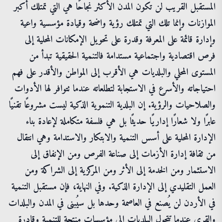
المستقبل القريب لن تكون المدن الأكثر نجاحًا هي التي تمتلك أكبر
الموازنات وإنما تلك التي تمتلك رؤية واضحة وقيادة مؤسسية واعية
وإدارة قائمة على المعرفة وقدرة على تحويل الإمكانات المحلية إلى
فرص اقتصادية واجتماعية مستدامة فالتنمية الحقيقية تبدأ من
المستوى المحلي والبلديات هي الأقرب إلى المواطن والأقدر على فهم
احتياجاته والأسرع في الاستجابة لتطلعاته عندما تتوافر لها الأدوات
والصلاحيات والرؤية. إن البلدية التنموية الذكية ليست مشروعًا تقنيًا
عابرًا ولا شعارًا إداريًا حديثًا بل هي فلسفة متكاملة لإعادة بناء
الإدارة المحلية على أسس التنمية والابتكار والاستدامة وهي انتقال
من ثقافة إدارة الأزمات إلى صناعة الفرص ومن الإنفاق إلى
الاستثمار ومن الخدمة إلى الأثر ومن المركزية إلى الشراكة ومن
العمل التقليدي إلى الإدارة الذكية. وفي النهاية، فإن مستقبل التنمية
في الأردن لن يُصنع في العاصمة وحدها بل سيُبنى في المدن والبلدات
والقرى عندما تتحول البلديات إلى مؤسسات منتجة للتنمية وقادرة