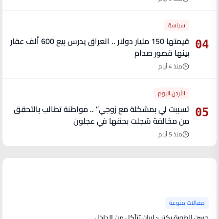
سياسة
قيمتها 150 مليار دولار .. العراق يدرس بيع 600 ألف عقار
04
بينها قصور صدام
منذ 4 أيام
الأردن اليوم
تسببت لي بمشكلة مع زوجي” .. مواطنة تطالب بالتحقق
05
من مخالفة سُجلت بحقها في عجلون
منذ 5 أيام
آخر الأخبار
مقالات منوعة
حسن الطورة يكتب: إيران تتآكل من الداخل