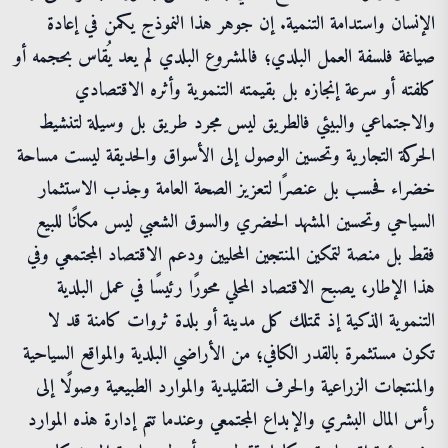
الإنسان واستدامة التنمية. إن جوهر هذا النموذج يكمن في إعادة
صياغة فلسفة العمل البلدي؛ فالمشروع البلدي لم يعد يُقاس بحجمه أو
كلفته أو سرعة إنجازه بل بقيمته التنموية وأثره الاقتصادي
والاجتماعي والبيئي فالطريق ليس مجرد طريق بل وسيلة لتنشيط
الحركة التجارية وتحسين الوصول إلى الأسواق والحديقة ليست مساحة
خضراء فحسب بل عنصرًا لتعزيز الصحة العامة وجذب الاستثمار
السياحي وتحسين المشهد الحضري والسوق الشعبي ليس مكانًا للبيع
فقط بل منصة لتمكين المنتجين المحليين ودعم الاقتصاد المجتمعي وفي
هذا الإطار، يصبح الاقتصاد المحلي محورًا رئيسًا في عمل البلدية
التنموية الذكية إذ تمتلك كل مدينة أو بلدة ثروات كامنة قد لا
تكون مستثمرة بالقدر الكافي؛ من الأراضي البلدية والمواقع السياحية
والمنتجات الزراعية والحرف التقليدية والموارد الطبيعية وصولًا إلى
رأس المال البشري والإبداع المجتمعي وعندما تتم إدارة هذه الموارد