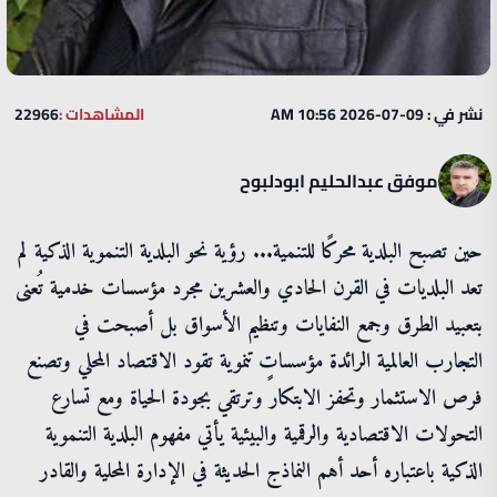
نشر في : 09-07-2026 10:56 AM
المشاهدات :
22966
موفق عبدالحليم ابودلبوح
حين تصبح البلدية محركًا للتنمية... رؤية نحو البلدية التنموية الذكية لم
تعد البلديات في القرن الحادي والعشرين مجرد مؤسسات خدمية تُعنى
بتعبيد الطرق وجمع النفايات وتنظيم الأسواق بل أصبحت في
التجارب العالمية الرائدة مؤسساتٍ تنموية تقود الاقتصاد المحلي وتصنع
فرص الاستثمار وتحفز الابتكار وترتقي بجودة الحياة ومع تسارع
التحولات الاقتصادية والرقمية والبيئية يأتي مفهوم البلدية التنموية
الذكية باعتباره أحد أهم النماذج الحديثة في الإدارة المحلية والقادر