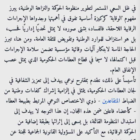
في ظل السعي المستمر لتطوير منظومة الحوكمة والنزاهة الوطنية، يبرز
مفهوم 'الوقاية' كركيزة أساسية تفوق في أهميتها وجدواها الإجراءات
الرقابية اللاحقة. فالفساد، بشتى صوره، لا يمثل تحديًا إداريًا فحسب،
بل هو استنزاف للموارد الوطنية وتقويض للثقة العامة. ومن هنا، تبرز
الحاجة الماسة لابتكار آليات وقائية مؤسسية تضمن سلامة الإجراءات
قبل اكتمالها، لا سيما في قطاع العطاءات الحكومية الذي يمثل عصب
الإنفاق العام.
تأسيساً على ذلك، نتقدم بمقترح نوعي يهدف إلى تعزيز الشفافية في
لجان العطاءات الحكومية، يتمثل في إلزامية إشراك كفاءات وطنية من
الضباط
المتقاعدين
- ذوي الاختصاص النوعي المرتبط بطبيعة العطاء
- كأعضاء فاعلين ضمن هذه اللجان. إن هذا التوجه لا يهدف إلى
استبدال المنظومة القائمة، بل يسعى إلى إثرائها بطبقة إضافية من
الحوكمة الوقائية، مع التأكيد على المسؤولية القانونية الجماعية للجنة عن