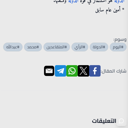
الدولة
هو استثمار في قوة
الدولة
ومنعتها.
* أمين عام سابق
وسوم:
#اليوم
#الدولة
#الرأي
#المتقاعدين
#محمد
#عبدالله
شارك المقال:
التعليقات