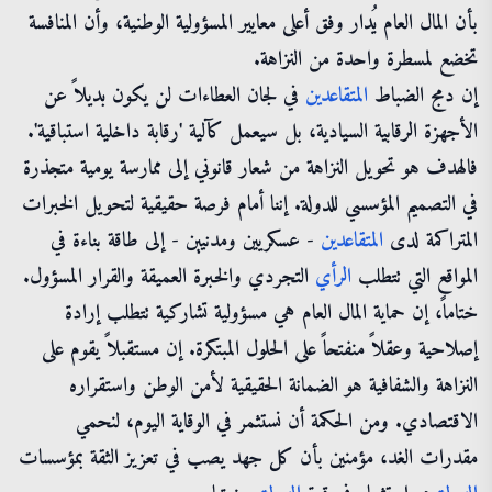
بأن المال العام يُدار وفق أعلى معايير المسؤولية الوطنية، وأن المنافسة
تخضع لمسطرة واحدة من النزاهة.
إن دمج الضباط
المتقاعدين
في لجان العطاءات لن يكون بديلاً عن
الأجهزة الرقابية السيادية، بل سيعمل كآلية 'رقابة داخلية استباقية'.
فالهدف هو تحويل النزاهة من شعار قانوني إلى ممارسة يومية متجذرة
في التصميم المؤسسي للدولة. إننا أمام فرصة حقيقية لتحويل الخبرات
المتراكمة لدى
المتقاعدين
- عسكريين ومدنيين - إلى طاقة بناءة في
المواقع التي تتطلب
الرأي
التجردي والخبرة العميقة والقرار المسؤول.
ختاماً، إن حماية المال العام هي مسؤولية تشاركية تتطلب إرادة
إصلاحية وعقلاً منفتحاً على الحلول المبتكرة. إن مستقبلاً يقوم على
النزاهة والشفافية هو الضمانة الحقيقية لأمن الوطن واستقراره
الاقتصادي. ومن الحكمة أن نستثمر في الوقاية اليوم، لنحمي
مقدرات الغد، مؤمنين بأن كل جهد يصب في تعزيز الثقة بمؤسسات