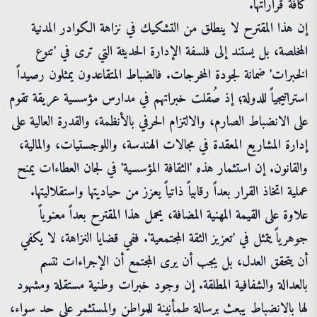
كافة قراراتها.
إن هذا المقترح لا ينطلق من التشكيك في نزاهة الكوادر المدنية
المخلصة، بل يستند إلى فلسفة الإدارة الحديثة التي ترى في 'تنوع
الخبرات' ضمانة لجودة المخرجات. فالضباط المتقاعدون يمثلون رصيداً
استراتيجياً للدولة؛ إذ صُقلت خبراتهم في مدارس مؤسسية عريقة تقوم
على الانضباط الصارم، والالتزام الحرفي بالأنظمة، والقدرة العالية على
إدارة المشاريع المعقدة في مجالات الهندسة، واللوجستيات، والمالية،
والقانون. إن استثمار هذه 'الثقافة المؤسسية' في لجان العطاءات يمنح
عملية اتخاذ القرار بعداً رقابياً ذاتياً يعزز من حياديتها واستقلاليتها.
علاوة على القيمة المهنية المضافة، يحمل هذا المقترح بعداً معنوياً
جوهرياً يتمثل في 'تعزيز الثقة المجتمعية'. ففي قضايا النزاهة، لا يكفي
أن يتحقق العدل، بل يجب أن يرى المجتمع أن الإجراءات تتسم
بالعدالة والشفافية المطلقة. إن وجود خبرات وطنية مستقلة ومشهود
لها بالانضباط يبعث برسالة طمأنينة للمواطن والمستثمر على حد سواء،