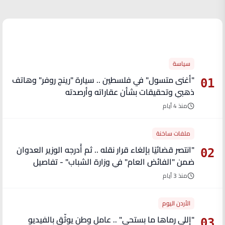
الأكثر قراءة
سياسة
"أغنى متسول" في فلسطين .. سيارة "رينج روفر" وهاتف
01
ذهبي وتحقيقات بشأن عقاراته وأرصدته
منذ 4 أيام
ملفات ساخنة
"انتصر قضائيًا بإلغاء قرار نقله .. ثم أُدرجه الوزير العدوان
02
ضمن "الفائض العام" في وزارة الشباب" - تفاصيل
منذ 3 أيام
الأردن اليوم
"إللي رماها ما بستحي" .. عامل وطن يوثّق بالفيديو
03