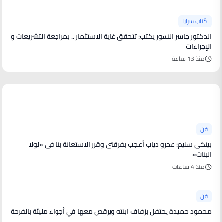
كُتاب سرايا
الدكتور جاسر النسور يكتب: تتحقق غاية الاستثمار .. بمراجعة التشريعات و
الإجراءات
منذ 13 ساعة
أخبار فنية
فن
بينكى سليم: عمرو دياب أعجب بفرقتى وقرر الاستعانة بنا فى «لولا
البنات»
منذ 4 ساعات
فن
محمود حميدة يحتفل بزفاف ابنته ويرقص معها في أجواء مليئة بالفرحة
..