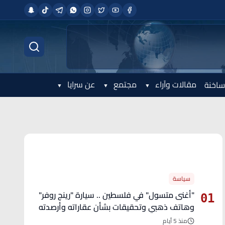
مقالات وآراء
مجتمع
عن سرايا
ساخنة
الأكثر قراءة
سياسة
"أغنى متسول" في فلسطين .. سيارة "رينج روفر"
01
وهاتف ذهبي وتحقيقات بشأن عقاراته وأرصدته
منذ 5 أيام