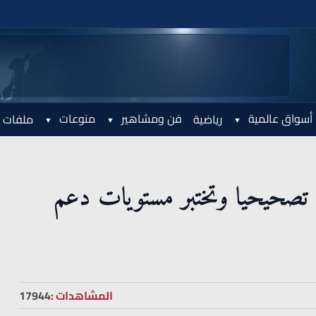
أسواق عالمية
فن ومشاهير
منوعات
رياضية
ملفات 
تصحيحيا وتختبر مستويات دعم
المشاهدات :
17944