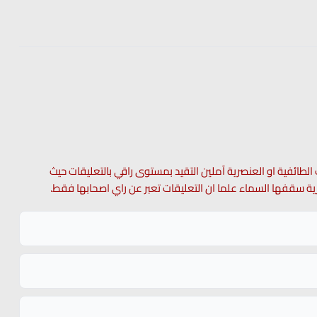
 الطائفية او العنصرية آملين التقيد بمستوى راقي بالتعليقات حيث
 حرية سقفها السماء علما ان التعليقات تعبر عن راي اصحابها فقط.