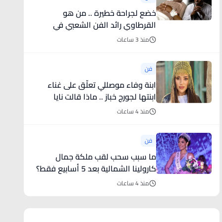
خضع لجراحة خطيرة .. من هو
القرطاوي رائد الفن الشعبي في
المغرب؟
منذ 3 ساعات
فن
ابنة وفاء موصللي تعلّق على غناء
ابنتها لجورج خباز .. ماذا قالت نايا
الأندلس؟
منذ 4 ساعات
فن
ما سبب سحب لقب ملكة جمال
كارولينا الشمالية بعد 5 أسابيع فقط؟
منذ 4 ساعات