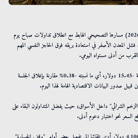
سرايا - واصلت عقود الذهب الآجلة (تسليم شهر أغسطس لعام 2026) مسارها التصحيحي الهابط مع انطلاق تداولات صباح يوم
 من شهر يوليو لعام 2026 ميلاديا، حيث فشل المعدن الأصفر في استعادة بريقه فوق الحاجز النفسي المهم
وسجلت الأونصة سعرا بلغ 4,066.95 دولار، محققة انخفاضا بقيمة -15.45 دولار، أي ما نسبته -0.38% مقارنة بإغلاق الجلسة
 قبيل صدور البيانات الاقتصادية الهامة لهذا اليوم.
"الزخم الشرائي" داخل الأسواق؛ حيث يفضل المتداولون البقاء على
فع السعر نحو اختبار دعوم أدنى.
ويعزى هذا التراجع الصباحي المتصل إلى أن التخلي عن مستوى 4,100 دولار أدى تلقائيا إلى تفعيل بعض أوامر "وقف الخسارة"