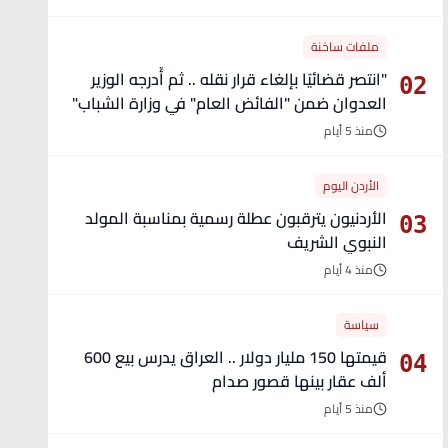
ملفات ساخنة
"انتصر قضائيًا بإلغاء قرار نقله .. ثم أُدرجه الوزير
02
العدوان ضمن "الفائض العام" في وزارة الشباب"
- تفاصيل
منذ 5 أيام
الأردن اليوم
الأردنيون يترقبون عطلة رسمية بمناسبة المولد
03
النبوي الشريف
منذ 4 أيام
سياسة
قيمتها 150 مليار دولار .. العراق يدرس بيع 600
04
ألف عقار بينها قصور صدام
منذ 5 أيام