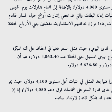
(Stop-Loss) للمضاربين اللحظيين، مما سرع من وتيرة الهبوط نحو مستوى 4,060 دولارا، بالإضافة إلى اتسام تداولات يوم الخميس
لبات إعانة البطالة، والتي قد تعطي إشارات أوضح حول المسار القادم
يات إعادة توازن محافظهم الاستثمارية، مفضلين جني الأرباح المحققة
لمدى اليومي؛ حيث فشل السعر فعليا في الحفاظ على قمته المبكرة
التي سجلها عند 4,098.82 دولار، ليتراجع ويستقر بالقرب من القاع اليومي المسجل حتى اللحظة عند 4,063.40 دولار، علما أن
وفي سياق تعليقات الخبراء، فإن التصحيح الحالي للذهب يعتبر مبررا فنيا بعد الفشل في الثبات أعلى مستوى 4,100 دولار، حيث يمر
السوق بمرحلة "تفريغ مؤشرات"، وينصب التركيز الآن ميدانيا على مدى قدرة السعر على التماسك فوق دعم 4,050 دولارا؛ إذ إن
 عنده قد يشكل قاعدة لارتداد صاعد.