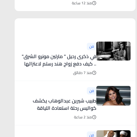
"السوق المركزي"
منذ 12 ساعة
أخبار فنية
فن
في ذكرى رحيل " مارلين مونرو الشرق"
.. كيف دفع زواج هند رستم لاعتزالها
الفن؟
منذ 7 دقائق
فن
طبيب شيرين عبدالوهاب يكشف
كواليس رحلة استعادة اللياقة
منذ 2 ساعة
فن