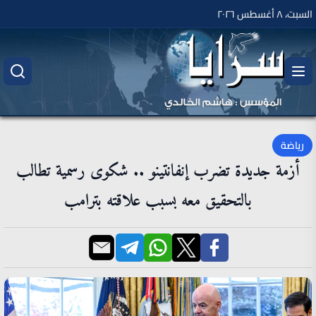
السبت، ٨ أغسطس ٢٠٢٦
رياضة
أزمة جديدة تضرب إنفانتينو .. شكوى رسمية تطالب
بالتحقيق معه بسبب علاقته بترامب