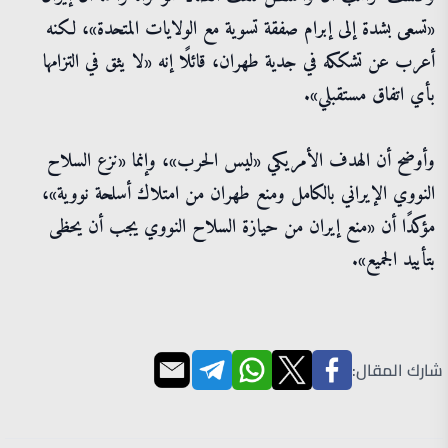
«تسعى بشدة إلى إبرام صفقة تسوية مع الولايات المتحدة»، لكنه
أعرب عن تشككه في جدية طهران، قائلًا إنه «لا يثق في التزامها
بأي اتفاق مستقبلي».
وأوضح أن الهدف الأمريكي «ليس الحرب»، وإنما «نزع السلاح
النووي الإيراني بالكامل ومنع طهران من امتلاك أسلحة نووية»،
مؤكدًا أن «منع إيران من حيازة السلاح النووي يجب أن يحظى
بتأييد الجميع».
شارك المقال: