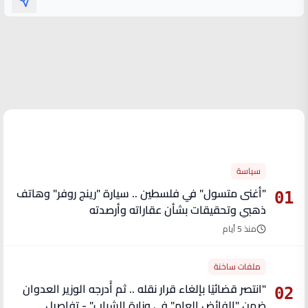
الأكثر قراءة
سياسة
"أغنى متسول" في فلسطين .. سيارة "رينج روفر" وهاتف
01
ذهبي وتحقيقات بشأن عقاراته وأرصدته
منذ 5 أيام
ملفات ساخنة
"انتصر قضائيًا بإلغاء قرار نقله .. ثم أُدرجه الوزير العدوان
02
ضمن "الفائض العام" في وزارة الشباب" - تفاصيل