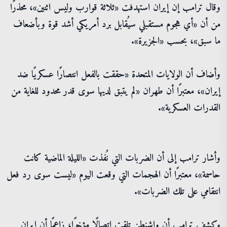
وقال ترامب إن إيران استهدفت «ثلاثة قوارب وليس اثنين»، محذرًا
من أن «أي هجوم مستقبلي سيُقابل برد أمريكي أشد قوة وبأضعاف
ما سبق»، بحسب «الجزيرة».
وأضاف أن الولايات المتحدة «حققت بالفعل انتصارًا عسكريًا ضد
إيران»، معتبرًا أن طهران «لم يتبق لديها سوى قدر محدود للغاية من
القدرات العسكرية».
وأشار ترامب إلى أن الضربات التي نُفذت «الليلة الماضية كانت
حاسمة»، معتبرًا أن الهجمات التي وقعت اليوم «ليست سوى رد فعل
انتقامي على تلك الضربات».
وكشف ترامب أن واشنطن تلقت اتصالًا مؤخرًا، زاعمًا أن إيران