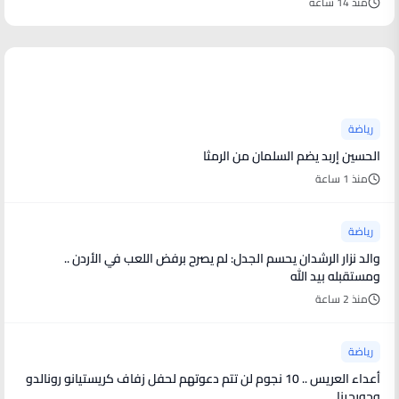
منذ 14 ساعة
أخبار رياضية
رياضة
الحسين إربد يضم السلمان من الرمثا
منذ 1 ساعة
رياضة
والد نزار الرشدان يحسم الجدل: لم يصرح برفض اللعب في الأردن ..
ومستقبله بيد الله
منذ 2 ساعة
رياضة
أعداء العريس .. 10 نجوم لن تتم دعوتهم لحفل زفاف كريستيانو رونالدو
وجورجينا