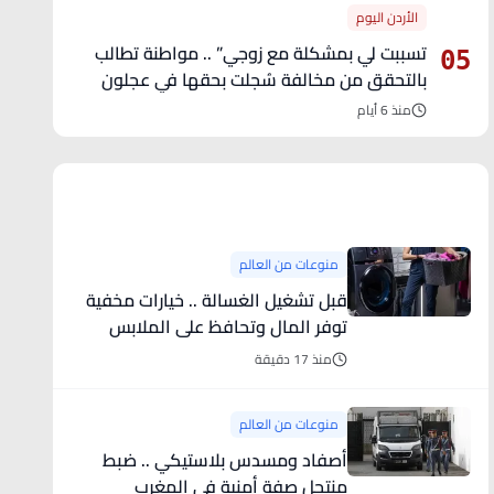
الأردن اليوم
تسببت لي بمشكلة مع زوجي” .. مواطنة تطالب
05
بالتحقق من مخالفة سُجلت بحقها في عجلون
منذ 6 أيام
آخر الأخبار
منوعات من العالم
قبل تشغيل الغسالة .. خيارات مخفية
توفر المال وتحافظ على الملابس
منذ 17 دقيقة
منوعات من العالم
أصفاد ومسدس بلاستيكي .. ضبط
منتحل صفة أمنية في المغرب