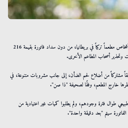
سرايا - وثّقت كاميرات المراقبة لحظة مغادرة عائلة مكونة من 9 أشخاص مطعماً تركياً في بريطانيا، من دون سداد فاتورة بقيمة 216
ات وتحذير أصحاب المطاعم الأخرى.
غين و4 أطفال، وجبة شملت طبقاً مشتركاً من أضلاع لحم الضأن، إلى جانب مشروبات متنوعة، في
تظرها خارج المطعم، وفقًا لصحيفة "ذا صن".
طبيعي طوال فترة وجودهم، ولم يطلبوا كميات غير اعتيادية من
الفاتورة سيتم "بعد دقيقة واحدة".