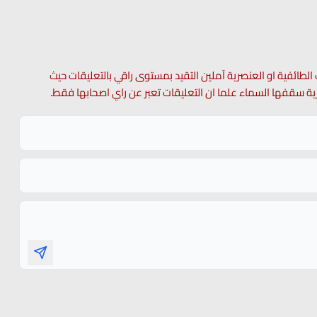
 الطائفية او العنصرية آملين التقيد بمستوى راقي بالتعليقات حيث
 حرية سقفها السماء علما ان التعليقات تعبر عن راي اصحابها فقط.