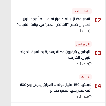
ملفات ساخنة
"انتصر قضائيًا بإلغاء قرار نقله .. ثم أُدرجه الوزير
02
العدوان ضمن "الفائض العام" في وزارة الشباب"
- تفاصيل
منذ 4 أيام
الأردن اليوم
الأردنيون يترقبون عطلة رسمية بمناسبة المولد
03
النبوي الشريف
منذ 4 أيام
سياسة
قيمتها 150 مليار دولار .. العراق يدرس بيع 600
04
ألف عقار بينها قصور صدام
منذ 4 أيام