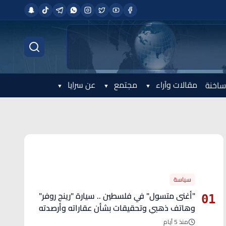
مقالات وآراء
مجتمع
عن سرايا
ساخنة
الأكثر قراءة
سياسة
"أغنى متسول" في فلسطين .. سيارة "رينج روفر"
01
وهاتف ذهبي وتحقيقات بشأن عقاراته وأرصدته
منذ 5 أيام