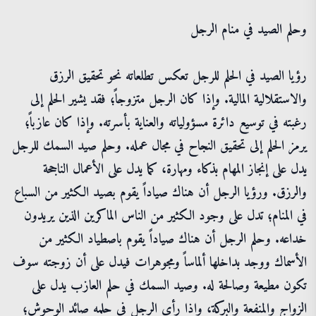
وحلم الصيد في منام الرجل
رؤيا الصيد في الحلم للرجل تعكس تطلعاته نحو تحقيق الرزق
والاستقلالية المالية. وإذا كان الرجل متزوجاً؛ فقد يشير الحلم إلى
رغبته في توسيع دائرة مسؤولياته والعناية بأسرته. وإذا كان عازباً؛
يرمز الحلم إلى تحقيق النجاح في مجال عمله. وحلم صيد السمك للرجل
يدل على إنجاز المهام بذكاء ومهارة، كما يدل على الأعمال الناجحة
والرزق. ورؤيا الرجل أن هناك صياداً يقوم بصيد الكثير من السباع
في المنام؛ تدل على وجود الكثير من الناس الماكرين الذين يريدون
خداعه. وحلم الرجل أن هناك صياداً يقوم باصطياد الكثير من
الأسماك ووجد بداخلها ألماساً ومجوهرات فيدل على أن زوجته سوف
تكون مطيعة وصالحة له. وصيد السمك في حلم العازب يدل على
الزواج والمنفعة والبركة، وإذا رأى الرجل في حلمه صائد الوحوش؛