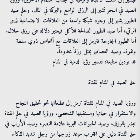
فيشير إلى تشتت الانتباه والرغبة في جذب اهتمام الآخرين. ورؤيا
الصيد في البحر تشير إلى الرزق الواسع والبركة في المال. وحلم صيد
الطيور يشير إلى وجود شبكة واسعة من العلاقات الاجتماعية لدى
الرائي، أما صيد الطيور الصالحة للأكل فيعتبر دلالة على رزق حلال.
أما الطيور الجارحة فترمز إلى العلاقات مع أشخاص ذوي سلطة
ونفوذ. وصيد العصافير يمثل رزقاً محدوداً.
قد تودين متابعة: تفسير رؤيا الدمية في المنام
حلم الصيد في المنام للفتاة
ورؤيا الصيد في المنام للفتاة ترمز إلى تطلعاتها نحو تحقيق النجاح
والاستقرار في حياتها ومستقبلها الشخصي. ورؤيا الصيد في حلم الفتاة
تبشر بالرزق، وصيد الحيوانات البرية علامة النصر، وصيد الأرنب في
حلم الفتاة دليل على اقتراب موعد زواجها من رجل شديد الذكاء.