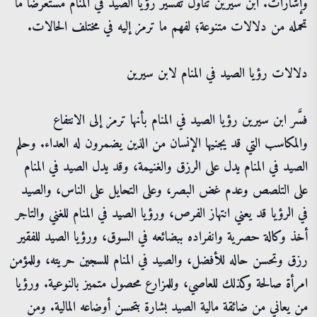
وإشارات. ابن سيرين تناول تفسير رؤيا الصيد في المنام مستعرضاً ما
تحمله من دلالات متنوعة؛ لفهم ما ترمز إليه في مختلف الحالات.
دلالات رؤيا الصيد في المنام لابن سيرين
فسَّر ابن سيرين رؤيا الصيد في المنام بأنها ترمز إلى الانتفاع
والمكاسب التي قد يجنيها الإنسان من الذين يضمرون له العداء. وحلم
الصيد في المنام يدل على الرزق والغنيمة، وقد يدل الصيد في المنام
على التلصص وعدم غض البصر، وعلى التحايل على الناس، والصيد
في الرؤيا قد يعني انتهاز الفرص، ورؤيا الصيد في المنام للغني والتاجر
أخذ وكالة حصرية وانفراده ببضائعه في السوق، ورؤيا الصيد للفقير
رزق وتحسن حاله للأفضل، والصيد في المنام للسجين حريته، وللمؤمن
امرأة صالحة وكذلك للعاصي، وللمزارع محصول متميز بالنوعية. ورؤيا
من يعاني من ضائقة مالية الصيد بشارة بتحسن أوضاعه المالية. ومن