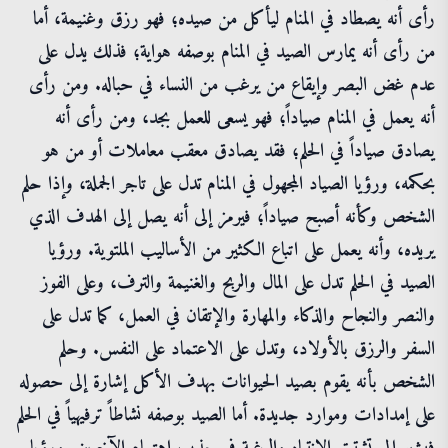
رأى أنه يصطاد في المنام ليأكل من صيده؛ فهو رزق وغنيمة، أما
من رأى أنه يمارس الصيد في المنام بوصفه هواية؛ فذلك يدل على
عدم غض البصر وإيقاع من يرغب من النساء في حباله. ومن رأى
أنه يعمل في المنام صياداً؛ فهو يسعى للعمل بجد، ومن رأى أنه
يصادق صياداً في الحلم؛ فقد يصادق معقب معاملات أو من هو
بحكمه، ورؤيا الصياد المجهول في المنام تدل على تاجر الجملة، وإذا حلم
الشخص وكأنه أصبح صياداً؛ فيرمز إلى أنه يصل إلى الهدف الذي
يريده، وأنه يعمل على اتباع الكثير من الأساليب الملتوية. ورؤيا
الصيد في الحلم تدل على المال والربح والغنيمة والترف، وعلى الفوز
والنصر والنجاح والذكاء والمهارة والإتقان في العمل، كما تدل على
السفر والرزق بالأولاد، وتدل على الاعتماد على النفس. وحلم
الشخص بأنه يقوم بصيد الحيوانات بهدف الأكل إشارة إلى حصوله
على إمدادات وموارد جديدة. أما الصيد بوصفه نشاطاً ترفيهياً في الحلم